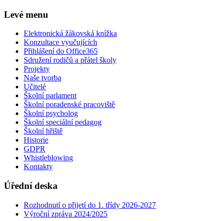
Levé menu
Elektronická žákovská knížka
Konzultace vyučujících
Přihlášení do Office365
Sdružení rodičů a přátel školy
Projekty
Naše tvorba
Učitelé
Školní parlament
Školní poradenské pracoviště
Školní psycholog
Školní speciální pedagog
Školní hřiště
Historie
GDPR
Whistleblowing
Kontakty
Úřední deska
Rozhodnutí o přijetí do 1. třídy 2026-2027
Výroční zpráva 2024/2025