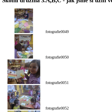
Školní družina 3.A,B,C - jak jsme si užili 
fotografie0049
fotografie0050
fotografie0051
fotografie0052