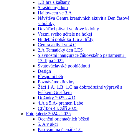
1.B hra s kaštany
Strašidelný dům
Halloween ve 3.A
Návštěva Centra kreativních aktivit a Den časové
schránky
Deváťáci pitvali vepřové ledviny
Vezmi svého učitele na hokej
Hudební pohádka 1. a 2. třídy
Centra aktivit ve 4.C
2.A Tematický den LES
Slavnostní inaugurace žákovského parlamentu -
13. října 2025
Svatováclavské poohlédnutí
Design
Přespolní běh
Poznáváme dřeviny
Žáci 1.A, 1.B, 1.C na dobrodružné výpravě s
lvíčkem Gustíkem
Dožínky 2025 - 4.D
4.A a 5.A- pramen Labe
Čtyřboj 4.r. září 2025
Fotogalerie 2024 - 2025
Ocenění orientačních běžců
5. A v akci
Pasování na čtenáře 1.C