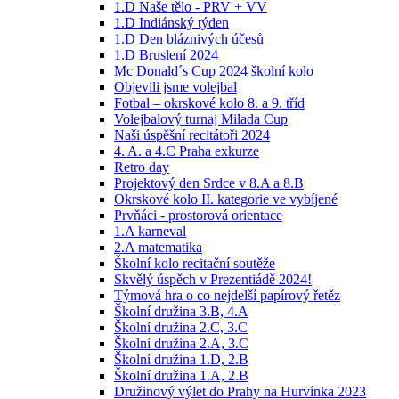
1.D Naše tělo - PRV + VV
1.D Indiánský týden
1.D Den bláznivých účesů
1.D Bruslení 2024
Mc Donald´s Cup 2024 školní kolo
Objevili jsme volejbal
Fotbal – okrskové kolo 8. a 9. tříd
Volejbalový turnaj Milada Cup
Naši úspěšní recitátoři 2024
4. A. a 4.C Praha exkurze
Retro day
Projektový den Srdce v 8.A a 8.B
Okrskové kolo II. kategorie ve vybíjené
Prvňáci - prostorová orientace
1.A karneval
2.A matematika
Školní kolo recitační soutěže
Skvělý úspěch v Prezentiádě 2024!
Týmová hra o co nejdelší papírový řetěz
Školní družina 3.B, 4.A
Školní družina 2.C, 3.C
Školní družina 2.A, 3.C
Školní družina 1.D, 2.B
Školní družina 1.A, 2.B
Družinový výlet do Prahy na Hurvínka 2023