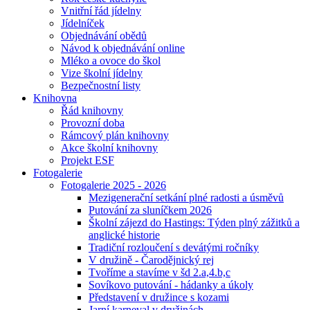
Vnitřní řád jídelny
Jídelníček
Objednávání obědů
Návod k objednávání online
Mléko a ovoce do škol
Vize školní jídelny
Bezpečnostní listy
Knihovna
Řád knihovny
Provozní doba
Rámcový plán knihovny
Akce školní knihovny
Projekt ESF
Fotogalerie
Fotogalerie 2025 - 2026
Mezigenerační setkání plné radosti a úsměvů
Putování za sluníčkem 2026
Školní zájezd do Hastings: Týden plný zážitků a
anglické historie
Tradiční rozloučení s devátými ročníky
V družině - Čarodějnický rej
Tvoříme a stavíme v šd 2.a,4.b,c
Sovíkovo putování - hádanky a úkoly
Představení v družince s kozami
Jarní karneval v družinách