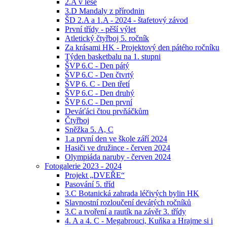
2.A v lese
3.D Mandaly z přírodnin
ŠD 2.A a 1.A - 2024 - štafetový závod
První třídy - pěší výlet
Atletický čtyřboj 5. ročník
Za krásami HK - Projektový den pátého ročníku
Týden basketbalu na 1. stupni
ŠVP 6.C - Den pátý
ŠVP 6.C - Den čtvrtý
ŠVP 6. C - Den třetí
ŠVP 6.C - Den druhý
ŠVP 6.C - Den první
Deváťáci čtou prvňáčkům
Čtyřboj
Sněžka 5. A, C
1.a první den ve škole září 2024
Hasiči ve družince - červen 2024
Olympiáda naruby - červen 2024
Fotogalerie 2023 - 2024
Projekt „DVEŘE“
Pasování 5. tříd
3.C Botanická zahrada léčivých bylin HK
Slavnostní rozloučení devátých ročníků
3.C a tvoření a rautík na závěr 3. třídy
4. A a 4. C - Megabrouci, Kuňka a Hrajme si i