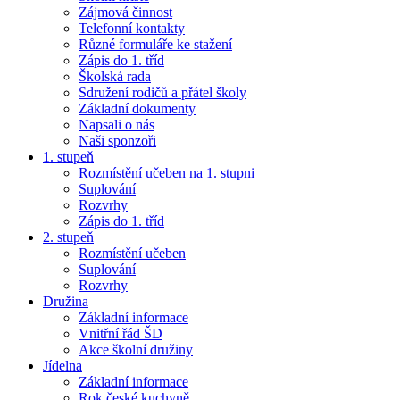
Zájmová činnost
Telefonní kontakty
Různé formuláře ke stažení
Zápis do 1. tříd
Školská rada
Sdružení rodičů a přátel školy
Základní dokumenty
Napsali o nás
Naši sponzoři
1. stupeň
Rozmístění učeben na 1. stupni
Suplování
Rozvrhy
Zápis do 1. tříd
2. stupeň
Rozmístění učeben
Suplování
Rozvrhy
Družina
Základní informace
Vnitřní řád ŠD
Akce školní družiny
Jídelna
Základní informace
Rok české kuchyně