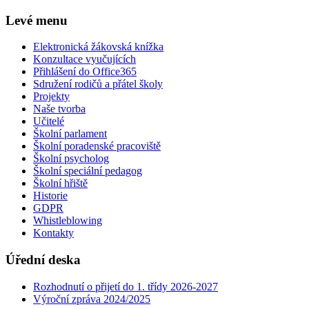
Levé menu
Elektronická žákovská knížka
Konzultace vyučujících
Přihlášení do Office365
Sdružení rodičů a přátel školy
Projekty
Naše tvorba
Učitelé
Školní parlament
Školní poradenské pracoviště
Školní psycholog
Školní speciální pedagog
Školní hřiště
Historie
GDPR
Whistleblowing
Kontakty
Úřední deska
Rozhodnutí o přijetí do 1. třídy 2026-2027
Výroční zpráva 2024/2025