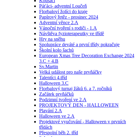
Kousáci
Páťáci- adventní Loučeň
Florbaloví žolíci do kraje
Papírový řetěz - prosinec 2024
Adventní věnce 2.A
Vánoční tvoření s rodiči - 1.A
Návštěva fyzioterapeutky ve třídě
Hry na sněhu
Spolupráce deváté a první třídy pokračuje
Školní kolo šachů
European Xmas Tree Decoration Exchange 2024
3.C + 4.B
Sv.Martin
Velká událost pro naše prvňáčky
Talentíci 4.tříd
Halloween 3.C
Florbalový turnaj žáků 6. a 7. ročníků
Začátek prvňáčků
Podzimní tvoření ve 2.A
PROJEKTOVÝ DEN - HALLOWEEN
Plavání 2.A
Halloween ve 2.A
Projektové vyučování - Halloween v prvních
třídách
Přespolní běh 2. tříd