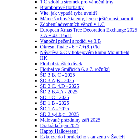
1.C zdobila stromek pro vánoční trhy
Bramborové florbalky
Víte, jak vypadá ryba uvnitř?
Máme šachové talenty, jen se ještě musí narodit
Zdobení adventních věnců v 1.C
European Xmas Tree Decoration Exchange 2025
3.A + 4.C Part I
Vánoční pečení s rodiči ve 3.B
Okresní finále - 6.+7.+(8.) tříd
Návštěva 6.C v hokejovém klubu Mountfield
HK
Florbal starších dívek
Florbal ve Smiřicích 6. a 7. ročníků
ŠD 3.B, C - 2025
ŠD 3.A,B - 2025
ŠD 2.C, 4.D - 2025
ŠD 2.B,4.A - 2025
ŠD 1.C - 2025
ŠD 1.B - 2025
ŠD 1.A - 2025
ŠD 2.a,4.b,c - 2025
Malované prázdniny září 2025
Drakiáda říjen 2025
Happy Halloween!
Exkurze do hornického skanzenu v Žacléři