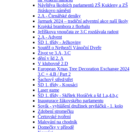
Návštěva školních parlamentů ZŠ Kukleny a ZŠ
Jiráskovo náměstí
2.A - Čtenářské deníky
Jarmark 2024 – tradiční adventní akce naší školy
Krajská brambora z florbalu
Ježíškova vnoučata ze 3.C rozdávala radost
2.A - Advent
ŠD 1. třídy - Ježkoviny
Soutěž o Nejhezčí Vánoční Dveře
Život ve 3.A, 3.C
dění v šd 2. A
V klubovně 2.D
European Xmas Tree Decoration Exchange 2024
3.C + 4.B / Part 2
Šachový střed/střet
ŠD 1. třídy - Kousáci
Laser game
ŠD 1. třídy - Skřítek Horáček a šd 1.a,4.b,c
Inaugurace žákovského parlamentu
Sovík - vyhlášení družinek prvňáčků - 1. kolo
Zdobení stromečku
Čertovské tvoření
Malování na chodník
Domečky v přírodě