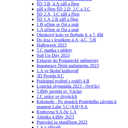
ŠD 3.B, 4.A září a říjen
září a říjen ŠD 2.D, 2.C a 3.C
ŠD 2.A, 3.C září a říjen
ŠD 1.A,2.B září a říjen
1.B učíme se číst a psát
1.A učíme se číst a psát
Okrskové kolo ve florbale 6. a 7. tříd
Do lesa s lesníkem 4.A, 4.C, 5.B
Halloween 2023
5.C matika s tablety
Suit Up Day 2023
Exkurze do Poslanecké sněmovny
Inaugurace členů parlamentu 2023
1.A ve školní knihovně
3D Projekt 8.C
Podzimní tvoření s rodiči 4.B
Logická olympiáda 2023 - čtvrťáci
5.třídy projekt sv. Václav
2.C práce ve dvojicích
Krkonoše - Po stopách Posledního závodu k
prameni Labe 5.C+8.B+9.A
Knihovna 9.A čte 1.A
Atletika 4.třídy 2023
Putování za sluníčkem 2022
1.A v přírodě