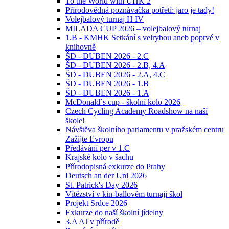
To the World with UHK 2
Přírodovědná poznávačka potřetí: jaro je tady!
Volejbalový turnaj H IV
MILADA CUP 2026 – volejbalový turnaj
1.B - KMHK Setkání s velrybou aneb poprvé v
knihovně
ŠD - DUBEN 2026 - 2.C
ŠD - DUBEN 2026 - 2.B, 4.A
ŠD - DUBEN 2026 - 2.A, 4.C
ŠD - DUBEN 2026 - 1.B
ŠD - DUBEN 2026 - 1.A
McDonald´s cup - školní kolo 2026
Czech Cycling Academy Roadshow na naší
škole!
Návštěva školního parlamentu v pražském centru
Zažijte Evropu
Předávání per v 1.C
Krajské kolo v šachu
Přírodopisná exkurze do Prahy
Deutsch an der Uni 2026
St. Patrick's Day 2026
Vítězství v kin-ballovém turnaji škol
Projekt Srdce 2026
Exkurze do naší školní jídelny
3.A AJ v přírodě