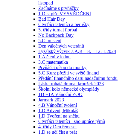
listopad
Začínáme s prvňáčky
1.D si píše VYSVĚDČENÍ
Bad Hair Day
Čtvrťáci talentíci a berušky
5. třídy turnaj florbal
No Backpack Day
5.C bruslení
Den válečných veteránů
Lyžařský výcvik 7.A,B – 8. – 12. 1.2024
1.A čtení v lednu
3.C matematika
Prvňáčci píšou do mouky
5.C Kurz přežití ve světě financí
Předání finančního daru nadačnímu fondu
Láska rohatá dramat.kroužek 2023
Školní kolo německé olympiády
1D +1A Vánoční ZOO
Jarmark 2023
4.B Vánoční tvoření
1.D Advent, Mikuláš
1.D Tvoření na sněhu
Čtvrťáci talentíci - spolupráce týmů
4. třídy Den řemesel
1.D se učí číst a psát