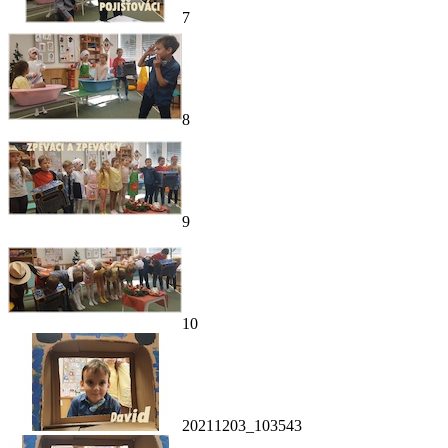
7
8
9
10
20211203_103543