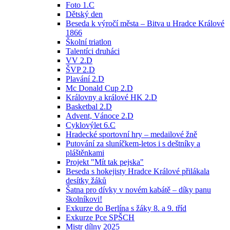
Foto 1.C
Dětský den
Beseda k výročí města – Bitva u Hradce Králové
1866
Školní triatlon
Talentíci druháci
VV 2.D
ŠVP 2.D
Plavání 2.D
Mc Donald Cup 2.D
Královny a králové HK 2.D
Basketbal 2.D
Advent, Vánoce 2.D
Cyklovýlet 6.C
Hradecké sportovní hry – medailové žně
Putování za sluníčkem-letos i s deštníky a
pláštěnkami
Projekt "Mít tak pejska"
Beseda s hokejisty Hradce Králové přilákala
desítky žáků
Šatna pro dívky v novém kabátě – díky panu
školníkovi!
Exkurze do Berlína s žáky 8. a 9. tříd
Exkurze Pce SPŠCH
Mistr dílny 2025