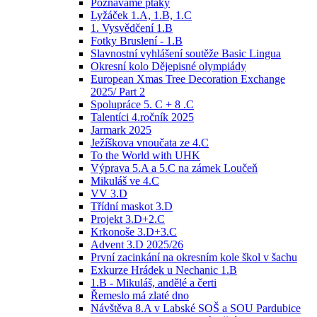
Poznáváme ptáky
Lyžáček 1.A, 1.B, 1.C
1. Vysvědčení 1.B
Fotky Bruslení - 1.B
Slavnostní vyhlášení soutěže Basic Lingua
Okresní kolo Dějepisné olympiády
European Xmas Tree Decoration Exchange
2025/ Part 2
Spolupráce 5. C + 8 .C
Talentíci 4.ročník 2025
Jarmark 2025
Ježíškova vnoučata ze 4.C
To the World with UHK
Výprava 5.A a 5.C na zámek Loučeň
Mikuláš ve 4.C
VV 3.D
Třídní maskot 3.D
Projekt 3.D+2.C
Krkonoše 3.D+3.C
Advent 3.D 2025/26
První zacinkání na okresním kole škol v šachu
Exkurze Hrádek u Nechanic 1.B
1.B - Mikuláš, andělé a čerti
Řemeslo má zlaté dno
Návštěva 8.A v Labské SOŠ a SOU Pardubice