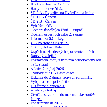
Hrátky v družině 2.a,4.b,c
Harry Potter ve šd 2.a
ŠD 2.A - Expedice na Hvězdárnu a letíme
ŠD 1.C - Červen
ŠD 2.B - Červen
Vyhlášení OB
Ocenění úspěšných žáků 1. stupně
Ocenění úspěšných žáků 2. stupně
Informatika 6.C - Lego
4. A Po stopách Karla IV
4. A Cyklokurz Běleč
Úspěch na Hradeckých sportovních hrách
Barevný volejbal
Poznávačka motýlů uzavřela přírodovědný rok
na 1. stupni
Atletický trojboj 2026
Cyklovýlet 7.C - Častolovice
Exkurze do Zahrady léčivých rostlin HK
Vybíjená - chlapci z 5. tříd
1.B čteme a hrajeme si
Atletický čtyřboj
Čtvrťáci se zapojili do matematické soutěže
Pangea
Pohár rozhlasu 2026