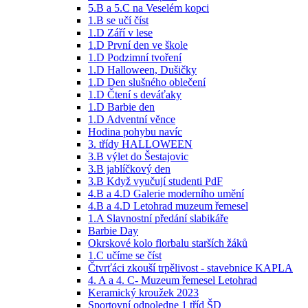
5.B a 5.C na Veselém kopci
1.B se učí číst
1.D Září v lese
1.D První den ve škole
1.D Podzimní tvoření
1.D Halloween, Dušičky
1.D Den slušného oblečení
1.D Čtení s deváťaky
1.D Barbie den
1.D Adventní věnce
Hodina pohybu navíc
3. třídy HALLOWEEN
3.B výlet do Šestajovic
3.B jablíčkový den
3.B Když vyučují studenti PdF
4.B a 4.D Galerie moderního umění
4.B a 4.D Letohrad muzeum řemesel
1.A Slavnostní předání slabikáře
Barbie Day
Okrskové kolo florbalu starších žáků
1.C učíme se číst
Čtvrťáci zkouší trpělivost - stavebnice KAPLA
4. A a 4. C- Muzeum řemesel Letohrad
Keramický kroužek 2023
Sportovní odpoledne 1 tříd ŠD