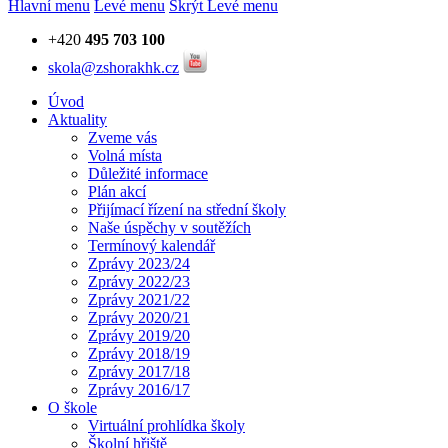
Hlavní menu
Levé menu
Skrýt Levé menu
+420
495 703 100
skola@zshorakhk.cz
Úvod
Aktuality
Zveme vás
Volná místa
Důležité informace
Plán akcí
Přijímací řízení na střední školy
Naše úspěchy v soutěžích
Termínový kalendář
Zprávy 2023/24
Zprávy 2022/23
Zprávy 2021/22
Zprávy 2020/21
Zprávy 2019/20
Zprávy 2018/19
Zprávy 2017/18
Zprávy 2016/17
O škole
Virtuální prohlídka školy
Školní hřiště