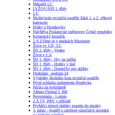
Mikuláš 1.C
LYŽOVÁNÍ 1. třídy
1.C
Školní kolo recitační soutěže žáků 1. a 2. věkové
kategorie
Holky z Horákovky
Návštěva Poslanecké sněmovny České republiky
Keramický kroužek
2.A Učíme se v maskách Masopust
Život ve 3.D, 3.C
ŠD 2. třídy - Venku
Život v 1.A
ŠD 1. třídy - Hry na sněhu
ŠD 1. třídy - Hrátky v listí
ŠD 1. třídy - Domečky pro skřítky
Drakiáda - podzim 24
Výsledky školního kola recitační soutěže
První schůzka parlamentu Hradecka
Páťáci na hvězdárně
Album Florbal 5. tříd
Prezentiáda - 1.místo
2.A TV, PRV v přírodě
Prvňáčci trénují slabiky psaním do mouky
3. místo - Soutěž o zdobení vánočních stromků
na Velkém náměstí