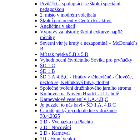
Prvňáčci – spolupráce se školní speciální
pedagožkou
2. místo v modrém volejbalu
Školní parlament v Centru kr. aktivit
Angličtina v akci!
Výpravy za historií: školní exkurze napříč
ročníky
Severní vítr je krutý a nezapomíná – McDonald´s
B
Mít tak pejska 5.B a 5.D
Vyhodnocení čtvrtletního Sovíka pro prvňáčky
ŠD 1.C
ŠD 1.B
ŠD 1.A,4.B,C - Hrátky v tělocvičně - Člověče,
nezlob se, Kelímková bitva, florbal
Společné tvoření družinkového jarního stromu
Knihovna na Novém Hradci - U Labutě
Karnevalové veselení v 1.A,4.B,C
Jo puzzle, to nás baví - ŠD 1.A, 4.B,C
Čarodějnický rej odpoledne v družince
30.4.2025
2.D - Vycházka na Plachtu
2.D - Nocování
2.D - Karneval
2D - Hraní venku