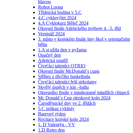
hlavou
Robot Loona
Třídnická hodina v 5.C
4.C cyklovýlet 2024
4.A Cyklokurz Běleč 2024
Okresní finále Atletického trojboje 4. -5. tříd
Vernisáž 2024
3. místo v krajském finále ligy škol v orientačním
běhu
1.A si užila den v pyžamu
Opačný den
Atletická soutěž
Čtvrťáci talentíci OTRIO
Okresní finále McDonald´s cupu
Stříbro z dívčího basketbalu
Čtvrťáci talentíci řeší sirkolamy
Skvělý úspěch v kin –ballu
Okresního finále v minikopané mladších chlapců
Mc Donald´s Cup okrskové kolo 2024
Čarodějnické dny ve 2. třídách
5.C průkaz cyklisty
Barevný týden
Recitace krajské kolo 2024
1. D Valentýn - VV
1.D Retro den