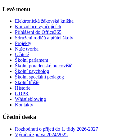
Levé menu
Elektronická žákovská knížka
Konzultace vyučujících
Přihlášení do Office365
Sdružení rodičů a přátel školy
Projekty
Naše tvorba
Učitelé
Školní parlament
Školní poradenské pracoviště
Školní psycholog
Školní speciální pedagog
Školní hřiště
Historie
GDPR
Whistleblowing
Kontakty
Úřední deska
Rozhodnutí o přijetí do 1. třídy 2026-2027
Výroční zpráva 2024/2025