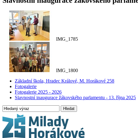
Slavnostní inaugurace žákovského parlamen
IMG_1785
IMG_1800
Základní škola, Hradec Králové, M. Horákové 258
Fotogalerie
Fotogalerie 2025 - 2026
Slavnostní inaugurace žákovského parlamentu - 13. října 2025
Hledat