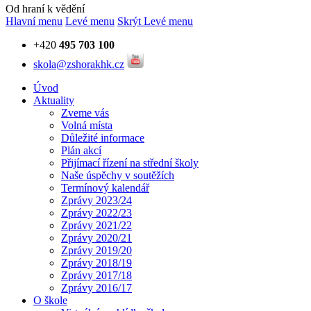
Od hraní k vědění
Hlavní menu
Levé menu
Skrýt Levé menu
+420
495 703 100
skola@zshorakhk.cz
Úvod
Aktuality
Zveme vás
Volná místa
Důležité informace
Plán akcí
Přijímací řízení na střední školy
Naše úspěchy v soutěžích
Termínový kalendář
Zprávy 2023/24
Zprávy 2022/23
Zprávy 2021/22
Zprávy 2020/21
Zprávy 2019/20
Zprávy 2018/19
Zprávy 2017/18
Zprávy 2016/17
O škole