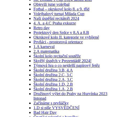
Objevili jsme volejbal
Fotbal – okrskové kolo 8. a 9. tříd
Volejbalový turnaj Milada Cup
Naši úspěšní recitátoři 2024
4. A. a 4.C Praha exkurze
Retro day
Projektový den Srdce v 8.A a 8.B
Okrskové kolo II. kategorie ve vybíjené
Prvňáci - prostorová orientace
1.A karneval
2.A matematika
Školní kolo recitační soutěže
Skvělý úspěch v Prezentiádě 2024!
Týmová hra o co nejdelší papírový řetěz
Školní družina 3.B, 4.A
Školní družina 2.C, 3.C
Školní družina 2.A, 3.C
Školní družina 1.D, 2.B
Školní družina 1.A, 2.B
Družinový výlet do Prahy na Hurvínka 2023
listopad
Začínáme s prvňáčky
1.D si píše VYSVĚDČENÍ
Bad Hair Day