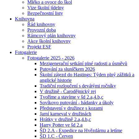
Mléko a ovoce do škol
Vize školní jídelny
Bezpečnostní listy
Knihovna
Řád knihovny
Provozní doba
Rámcový plán knihovny
Akce školní knihovny
Projekt ESF
Fotogalerie
Fotogalerie 2025 - 2026
Mezigenerační setkání plné radosti a úsměvů
Putování za sluníčkem 2026
Školní zájezd do Hastings: Týden plný zážitků a
anglické historie
Tradiční rozloučení s devátými ročníky
V družině - Čarodějnický rej
Tvoříme a stavíme v šd 2.a,4.b,c
Sovíkovo putování - hádanky a úkoly
Představení v družince s kozami
Jarní karneval v družinách
Hrátky v družině 2.a,4.b,c
Harry Potter ve šd 2.a
ŠD 2.A - Expedice na Hvězdárnu a letíme
ŠD 1.C - Červen