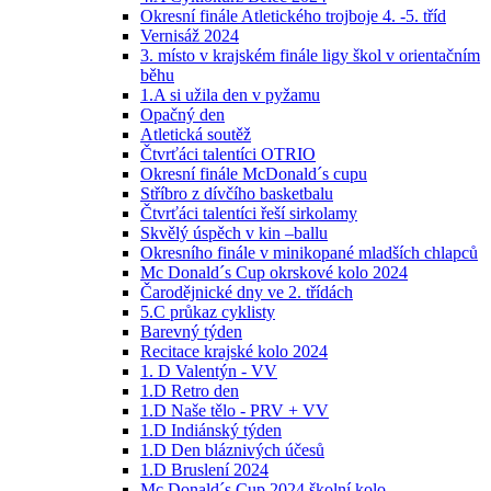
Okresní finále Atletického trojboje 4. -5. tříd
Vernisáž 2024
3. místo v krajském finále ligy škol v orientačním
běhu
1.A si užila den v pyžamu
Opačný den
Atletická soutěž
Čtvrťáci talentíci OTRIO
Okresní finále McDonald´s cupu
Stříbro z dívčího basketbalu
Čtvrťáci talentíci řeší sirkolamy
Skvělý úspěch v kin –ballu
Okresního finále v minikopané mladších chlapců
Mc Donald´s Cup okrskové kolo 2024
Čarodějnické dny ve 2. třídách
5.C průkaz cyklisty
Barevný týden
Recitace krajské kolo 2024
1. D Valentýn - VV
1.D Retro den
1.D Naše tělo - PRV + VV
1.D Indiánský týden
1.D Den bláznivých účesů
1.D Bruslení 2024
Mc Donald´s Cup 2024 školní kolo