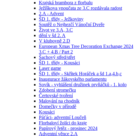
Krajská brambora z florbalu
Ježíškova vnoučata ze 3.C rozdávala radost
2.A - Advent
ŠD 1. třídy - Ježkoviny
Soutěž o Nejhezčí Vánoční Dveře
Život ve 3.A, 3.C
dění v šd 2. A
V klubovně 2.D
European Xmas Tree Decoration Exchange 2024
3.C + 4.B / Part 2
Šachový střed/střet
ŠD 1. třídy - Kousáci
Laser game
ŠD 1. třídy - Skřítek Horáček a šd 1.a,4.b,c
Inaugurace žákovského parlamentu
Sovík - vyhlášení družinek prvňáčků - 1. kolo
Zdobení stromečku
Čertovské tvoření
Malování na chodník
Domečky v přírodě
Kousáci
Páťáci- adventní Loučeň
Florbaloví žolíci do kraje
Papírový řetěz - prosinec 2024
Adventní věnce 2.A