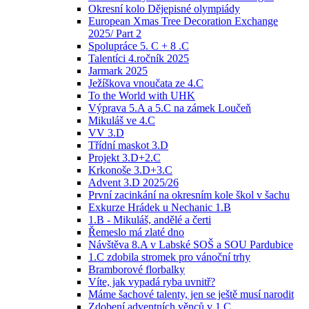
Okresní kolo Dějepisné olympiády
European Xmas Tree Decoration Exchange
2025/ Part 2
Spolupráce 5. C + 8 .C
Talentíci 4.ročník 2025
Jarmark 2025
Ježíškova vnoučata ze 4.C
To the World with UHK
Výprava 5.A a 5.C na zámek Loučeň
Mikuláš ve 4.C
VV 3.D
Třídní maskot 3.D
Projekt 3.D+2.C
Krkonoše 3.D+3.C
Advent 3.D 2025/26
První zacinkání na okresním kole škol v šachu
Exkurze Hrádek u Nechanic 1.B
1.B - Mikuláš, andělé a čerti
Řemeslo má zlaté dno
Návštěva 8.A v Labské SOŠ a SOU Pardubice
1.C zdobila stromek pro vánoční trhy
Bramborové florbalky
Víte, jak vypadá ryba uvnitř?
Máme šachové talenty, jen se ještě musí narodit
Zdobení adventních věnců v 1.C