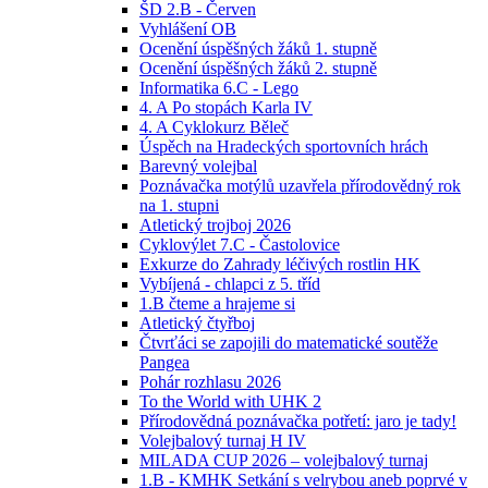
ŠD 2.B - Červen
Vyhlášení OB
Ocenění úspěšných žáků 1. stupně
Ocenění úspěšných žáků 2. stupně
Informatika 6.C - Lego
4. A Po stopách Karla IV
4. A Cyklokurz Běleč
Úspěch na Hradeckých sportovních hrách
Barevný volejbal
Poznávačka motýlů uzavřela přírodovědný rok
na 1. stupni
Atletický trojboj 2026
Cyklovýlet 7.C - Častolovice
Exkurze do Zahrady léčivých rostlin HK
Vybíjená - chlapci z 5. tříd
1.B čteme a hrajeme si
Atletický čtyřboj
Čtvrťáci se zapojili do matematické soutěže
Pangea
Pohár rozhlasu 2026
To the World with UHK 2
Přírodovědná poznávačka potřetí: jaro je tady!
Volejbalový turnaj H IV
MILADA CUP 2026 – volejbalový turnaj
1.B - KMHK Setkání s velrybou aneb poprvé v