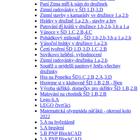
Paní Zima míří k nám do družinek
Zimní radovánky v ŠD 1.D,3.D
Zimní stavby s kamarády ve družince 1.a,2.b
Hrátky v družině 1.a,2.b - stavby a hry
Putování tří králů v družince 1.b,2.b,3.b a 1.a
Vánoce v ŠD 1.C,2.B,4.C
Pohádkový milionář - ŠD 1.b,2.b,3.b a 1.a,2.b
Vánoční hrátky v družince 1.a,2.b
Čertí tvoření ŠD 1.D,3.D,1.C,2.B
Sovíkovo luštění- vyhodnocení
Zimní radovánky-družinka 1.a,2.b
Soutěž o nejdelší papírový řetěz-všechny
družinky
Hra na Popelku ŠD1.C,2.B,2.A,3.D
Hrajeme si v klubovně ŠD 1.B,2.B - říjen
Výroba skřítků, domečky pro skřítky ŠD 1.B,2.B
Malování na chodník ŠD 1.B,2.B
Lego 6.A
LEGO čtvrťáci
Matematická olympiáda páťáků - okresní kolo
2022
5.A na hvězdárně
5.A bruslení
5.B PNP BlockCAD
5.A PNP BlockCAD