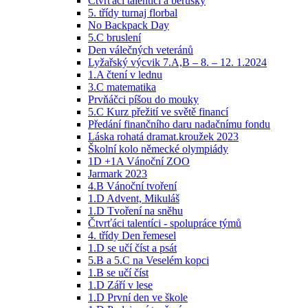
Čtvrťáci talentíci a berušky
5. třídy turnaj florbal
No Backpack Day
5.C bruslení
Den válečných veteránů
Lyžařský výcvik 7.A,B – 8. – 12. 1.2024
1.A čtení v lednu
3.C matematika
Prvňáčci píšou do mouky
5.C Kurz přežití ve světě financí
Předání finančního daru nadačnímu fondu
Láska rohatá dramat.kroužek 2023
Školní kolo německé olympiády
1D +1A Vánoční ZOO
Jarmark 2023
4.B Vánoční tvoření
1.D Advent, Mikuláš
1.D Tvoření na sněhu
Čtvrťáci talentíci - spolupráce týmů
4. třídy Den řemesel
1.D se učí číst a psát
5.B a 5.C na Veselém kopci
1.B se učí číst
1.D Září v lese
1.D První den ve škole