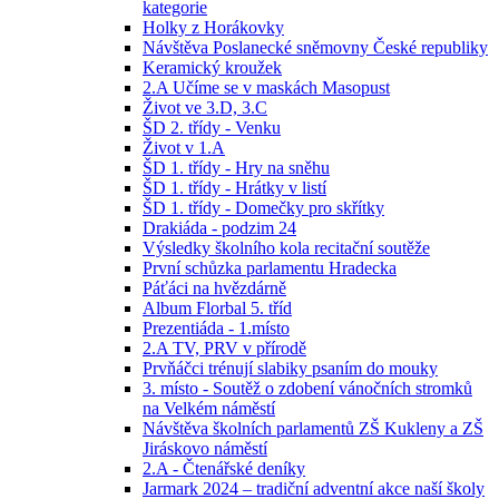
kategorie
Holky z Horákovky
Návštěva Poslanecké sněmovny České republiky
Keramický kroužek
2.A Učíme se v maskách Masopust
Život ve 3.D, 3.C
ŠD 2. třídy - Venku
Život v 1.A
ŠD 1. třídy - Hry na sněhu
ŠD 1. třídy - Hrátky v listí
ŠD 1. třídy - Domečky pro skřítky
Drakiáda - podzim 24
Výsledky školního kola recitační soutěže
První schůzka parlamentu Hradecka
Páťáci na hvězdárně
Album Florbal 5. tříd
Prezentiáda - 1.místo
2.A TV, PRV v přírodě
Prvňáčci trénují slabiky psaním do mouky
3. místo - Soutěž o zdobení vánočních stromků
na Velkém náměstí
Návštěva školních parlamentů ZŠ Kukleny a ZŠ
Jiráskovo náměstí
2.A - Čtenářské deníky
Jarmark 2024 – tradiční adventní akce naší školy