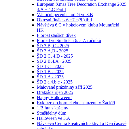
European Xmas Tree Decoration Exchange 2025
3.A + 4.C Part I
Vánoční pečení s rodiči ve 3.B
Okresní finále - 6.+7.+(8.) tříd
Návštěva 6.C v hokejovém klubu Mountfield
HK
Florbal starších dívek
Florbal ve Smiřicích 6. a 7. ročníků
ŠD 3.B, C - 2025
ŠD 3.A,B - 2025
ŠD 2.C, 4.D - 2025
ŠD 2.B,4.A - 2025
ŠD 1.C - 2025
ŠD 1.B - 2025
ŠD 1.A - 2025
ŠD 2.a,4.b,c - 2025
Malované prázdniny září 2025
Drakiáda říjen 2025
Happy Halloween!
Exkurze do hornického skanzenu v Žacléři
1.B hra s kaštany
Strašidelný dům
Halloween ve 3.A
Návštěva Centra kreativních aktivit a Den časové
schránky