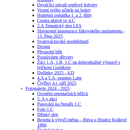
Deváťáci pitvali vepřové ledviny
Vezmi svého učitele na hokej
Hudební pohádka 1. a 2. třídy
Centra aktivit ve 4.C
2.A Tematický den LES
Slavnostní inaugurace žákovského parlamentu -
13. října 2025
Svatováclavské poohlédnutí
Design
Přespolní běh
Poznáváme dřeviny
Žáci 1.A, 1.B, 1.C na dobrodružné výpravě s
lvíčkem Gustíkem
Dožínky 2025 - 4.D
4.A a 5.A- pramen Labe
Čtyřboj 4.r. září 2025
Fotogalerie 2024 - 2025
Ocenění orientačních běžců
5. A v akci
Pasování na čtenáře 1.C
Foto 1.C
Dětský den
Beseda k výročí města – Bitva u Hradce Králové
1866