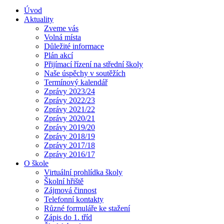
Úvod
Aktuality
Zveme vás
Volná místa
Důležité informace
Plán akcí
Přijímací řízení na střední školy
Naše úspěchy v soutěžích
Termínový kalendář
Zprávy 2023/24
Zprávy 2022/23
Zprávy 2021/22
Zprávy 2020/21
Zprávy 2019/20
Zprávy 2018/19
Zprávy 2017/18
Zprávy 2016/17
O škole
Virtuální prohlídka školy
Školní hřiště
Zájmová činnost
Telefonní kontakty
Různé formuláře ke stažení
Zápis do 1. tříd