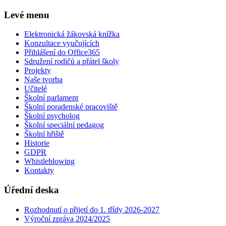
Levé menu
Elektronická žákovská knížka
Konzultace vyučujících
Přihlášení do Office365
Sdružení rodičů a přátel školy
Projekty
Naše tvorba
Učitelé
Školní parlament
Školní poradenské pracoviště
Školní psycholog
Školní speciální pedagog
Školní hřiště
Historie
GDPR
Whistleblowing
Kontakty
Úřední deska
Rozhodnutí o přijetí do 1. třídy 2026-2027
Výroční zpráva 2024/2025