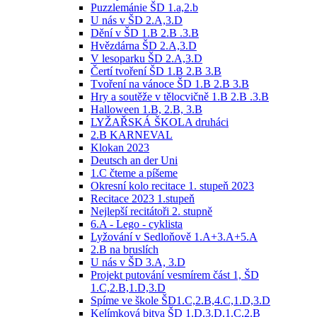
Puzzlemánie ŠD 1.a,2.b
U nás v ŠD 2.A,3.D
Dění v ŠD 1.B 2.B .3.B
Hvězdárna ŠD 2.A,3.D
V lesoparku ŠD 2.A,3.D
Čertí tvoření ŠD 1.B 2.B 3.B
Tvoření na vánoce ŠD 1.B 2.B 3.B
Hry a soutěže v tělocvičně 1.B 2.B .3.B
Halloween 1.B, 2.B, 3.B
LYŽAŘSKÁ ŠKOLA druháci
2.B KARNEVAL
Klokan 2023
Deutsch an der Uni
1.C čteme a píšeme
Okresní kolo recitace 1. stupeň 2023
Recitace 2023 1.stupeň
Nejlepší recitátoři 2. stupně
6.A - Lego - cyklista
Lyžování v Sedloňově 1.A+3.A+5.A
2.B na bruslích
U nás v ŠD 3.A, 3.D
Projekt putování vesmírem část 1, ŠD
1.C,2.B,1.D,3.D
Spíme ve škole ŠD1.C,2.B,4.C,1.D,3.D
Kelímková bitva ŠD 1.D,3.D,1.C,2.B