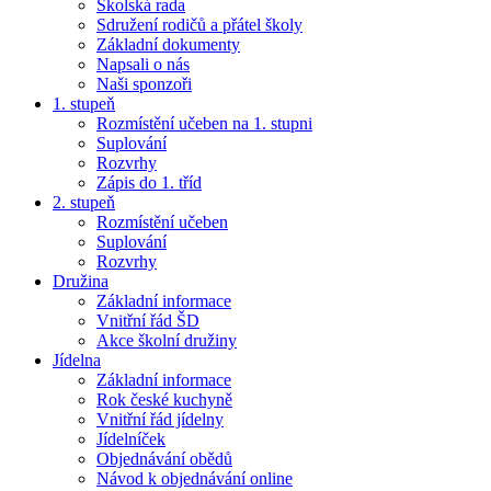
Školská rada
Sdružení rodičů a přátel školy
Základní dokumenty
Napsali o nás
Naši sponzoři
1. stupeň
Rozmístění učeben na 1. stupni
Suplování
Rozvrhy
Zápis do 1. tříd
2. stupeň
Rozmístění učeben
Suplování
Rozvrhy
Družina
Základní informace
Vnitřní řád ŠD
Akce školní družiny
Jídelna
Základní informace
Rok české kuchyně
Vnitřní řád jídelny
Jídelníček
Objednávání obědů
Návod k objednávání online