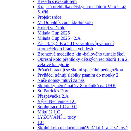
Beseda s exekutorem
Krajská přehlídka dětských recitátorů žáků 2. až
5. tříd
Projekt srdce
McDonald´s cup - školní kolo
Hokej ve škole
Milada Cup 2025
Milada Cup 2025 - 2.A
Žáci 3.D, 5.B a 5.D zasadili svůj vánoční
stromeček do hradeckých lesů
Bronzová medaile z kin -ballového turnaje škol
Okresní kolo přehlídky dětských recitátorů 1. a 2.
věkové kategorie
Prňáčci pracují se školní speciální pedagožkou
Prvňáčci trénují slabiky psaním do mouky 2
Naše dopisy mluví za nás
Skupinky němčinářů z 8. ročníků na UHK
St. Patrick's Day
Přespávačka 2.A
Výlet Nechanice 1.C
Spolupráce 1.C a 9.C
Mikuláš 1.C
LYŽOVÁNÍ 1. třídy
1.C
Školní kolo recitační soutěže žáků 1. a 2. věkové