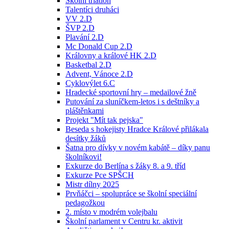
Školní triatlon
Talentíci druháci
VV 2.D
ŠVP 2.D
Plavání 2.D
Mc Donald Cup 2.D
Královny a králové HK 2.D
Basketbal 2.D
Advent, Vánoce 2.D
Cyklovýlet 6.C
Hradecké sportovní hry – medailové žně
Putování za sluníčkem-letos i s deštníky a
pláštěnkami
Projekt "Mít tak pejska"
Beseda s hokejisty Hradce Králové přilákala
desítky žáků
Šatna pro dívky v novém kabátě – díky panu
školníkovi!
Exkurze do Berlína s žáky 8. a 9. tříd
Exkurze Pce SPŠCH
Mistr dílny 2025
Prvňáčci – spolupráce se školní speciální
pedagožkou
2. místo v modrém volejbalu
Školní parlament v Centru kr. aktivit