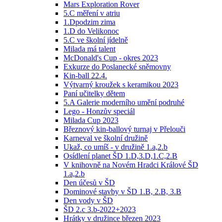
Mars Exploration Rover
5.C měření v atriu
1.Dpodzim zima
1.D do Velikonoc
5.C ve školní jídelně
Milada má talent
McDonald's Cup - okres 2023
Exkurze do Poslanecké sněmovny
Kin-ball 22.4.
Výtvarný kroužek s keramikou 2023
Paní učitelky dětem
5.A Galerie moderního umění podruhé
Lego - Honzův speciál
Milada Cup 2023
Březnový kin-ballový turnaj v Přelouči
Karneval ve školní družině
Ukaž, co umíš - v družině 1.a,2.b
Osídlení planet ŠD 1.D,3.D,1.C,2.B
V knihovně na Novém Hradci Králové ŠD
1.a,2.b
Den účesů v ŠD
Dominové stavby v ŠD 1.B, 2.B, 3.B
Den vody v ŠD
ŠD 2.c 3.b-2022+2023
Hrátky v družince březen 2023