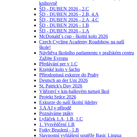
knihovně
ŠD - DUBEN 2026 - 2.C
ŠD - DUBEN 2026 - 2.B, 4.A
ŠD - DUBEN 2026 - 2.A, 4.C
ŠD - DUBEN 2026 - 1.B
ŠD - DUBEN 2026 - 1.A
McDonald´s cup - školní kolo 2026
Czech Cycling Academy Roadshow na naší
škole!
Návštěva školního parlamentu v pražském centru
Zažijte Evropu
Předávání per v 1.C
Krajské kolo v šachu
Přírodopisná exkurze do Prahy
Deutsch an der Uni 2026
St. Patrick's Day 2026
Vítězství v kin-ballovém turnaji škol
Projekt Srdce 2026
Exkurze do naší školní jídelny
3.A AJ v přírodě
Poznáváme ptáky
Lyžáček 1.A, 1.B, 1.C
1. Vysvědčení 1.B
Fotky Bruslení - 1.B
Slavnostní vyhlášení soutěže Basic Lingua