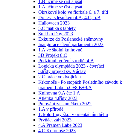
1.B učíme se číst a psát
1.A učíme se číst a psát
Okrskové kolo ve florbale 6. a 7. tříd
Do lesa s lesníkem 4.A, 4.C, 5.B
Halloween 2023
5.C matika s tablety
Suit Up Day 2023
Exkurze do Poslanecké sněmovny
Inaugurace členů parlamentu 2023
1.A ve školní knihovně
3D Projekt 8.C
Podzimní tvoření s rodiči 4.B
Logická olympiáda 2023 - čtvrťáci
5.třídy projekt sv. Václav
2.C práce ve dvojicích
Krkonoše - Po stopách Posledního závodu k
prameni Labe 5.C+8.B+9.A
Knihovna 9.A čte 1.A
Atletika 4.třídy 2023
Putování za sluníčkem 2022
1.A v přírodě
1. kolo Ligy škol v orientačním běhu
Prvňáci září 2023
4.A Pramen Labe 2023
4.C Krkonoše 2023