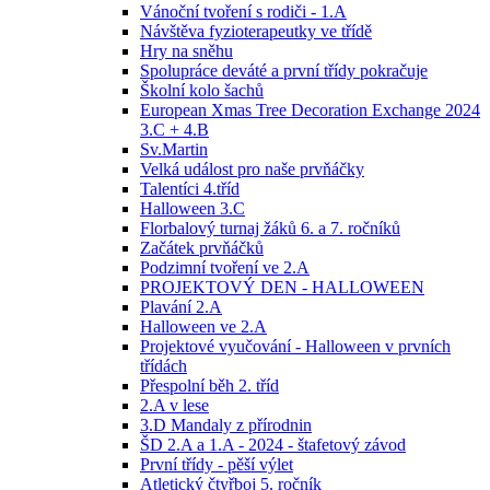
Vánoční tvoření s rodiči - 1.A
Návštěva fyzioterapeutky ve třídě
Hry na sněhu
Spolupráce deváté a první třídy pokračuje
Školní kolo šachů
European Xmas Tree Decoration Exchange 2024
3.C + 4.B
Sv.Martin
Velká událost pro naše prvňáčky
Talentíci 4.tříd
Halloween 3.C
Florbalový turnaj žáků 6. a 7. ročníků
Začátek prvňáčků
Podzimní tvoření ve 2.A
PROJEKTOVÝ DEN - HALLOWEEN
Plavání 2.A
Halloween ve 2.A
Projektové vyučování - Halloween v prvních
třídách
Přespolní běh 2. tříd
2.A v lese
3.D Mandaly z přírodnin
ŠD 2.A a 1.A - 2024 - štafetový závod
První třídy - pěší výlet
Atletický čtyřboj 5. ročník