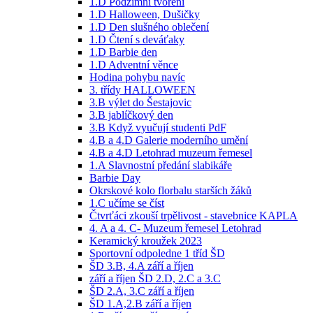
1.D Podzimní tvoření
1.D Halloween, Dušičky
1.D Den slušného oblečení
1.D Čtení s deváťaky
1.D Barbie den
1.D Adventní věnce
Hodina pohybu navíc
3. třídy HALLOWEEN
3.B výlet do Šestajovic
3.B jablíčkový den
3.B Když vyučují studenti PdF
4.B a 4.D Galerie moderního umění
4.B a 4.D Letohrad muzeum řemesel
1.A Slavnostní předání slabikáře
Barbie Day
Okrskové kolo florbalu starších žáků
1.C učíme se číst
Čtvrťáci zkouší trpělivost - stavebnice KAPLA
4. A a 4. C- Muzeum řemesel Letohrad
Keramický kroužek 2023
Sportovní odpoledne 1 tříd ŠD
ŠD 3.B, 4.A září a říjen
září a říjen ŠD 2.D, 2.C a 3.C
ŠD 2.A, 3.C září a říjen
ŠD 1.A,2.B září a říjen