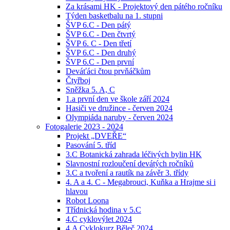
Za krásami HK - Projektový den pátého ročníku
Týden basketbalu na 1. stupni
ŠVP 6.C - Den pátý
ŠVP 6.C - Den čtvrtý
ŠVP 6. C - Den třetí
ŠVP 6.C - Den druhý
ŠVP 6.C - Den první
Deváťáci čtou prvňáčkům
Čtyřboj
Sněžka 5. A, C
1.a první den ve škole září 2024
Hasiči ve družince - červen 2024
Olympiáda naruby - červen 2024
Fotogalerie 2023 - 2024
Projekt „DVEŘE“
Pasování 5. tříd
3.C Botanická zahrada léčivých bylin HK
Slavnostní rozloučení devátých ročníků
3.C a tvoření a rautík na závěr 3. třídy
4. A a 4. C - Megabrouci, Kuňka a Hrajme si i
hlavou
Robot Loona
Třídnická hodina v 5.C
4.C cyklovýlet 2024
4.A Cyklokurz Běleč 2024