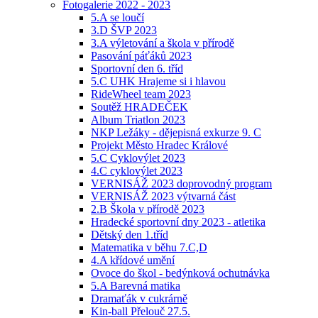
Fotogalerie 2022 - 2023
5.A se loučí
3.D ŠVP 2023
3.A výletování a škola v přírodě
Pasování páťáků 2023
Sportovní den 6. tříd
5.C UHK Hrajeme si i hlavou
RideWheel team 2023
Soutěž HRADEČEK
Album Triatlon 2023
NKP Ležáky - dějepisná exkurze 9. C
Projekt Město Hradec Králové
5.C Cyklovýlet 2023
4.C cyklovýlet 2023
VERNISÁŽ 2023 doprovodný program
VERNISÁŽ 2023 výtvarná část
2.B Škola v přírodě 2023
Hradecké sportovní dny 2023 - atletika
Dětský den 1.tříd
Matematika v běhu 7.C,D
4.A křídové umění
Ovoce do škol - bedýnková ochutnávka
5.A Barevná matika
Dramaťák v cukrárně
Kin-ball Přelouč 27.5.