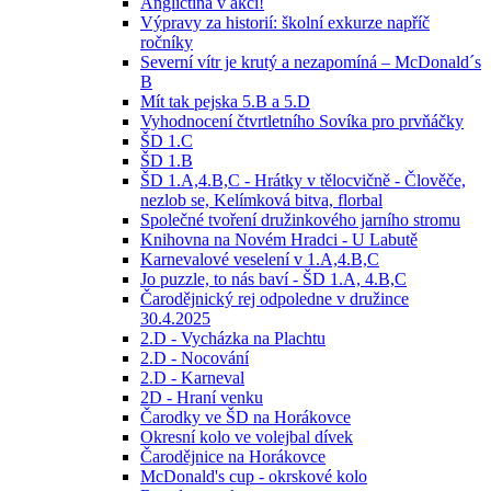
Angličtina v akci!
Výpravy za historií: školní exkurze napříč
ročníky
Severní vítr je krutý a nezapomíná – McDonald´s
B
Mít tak pejska 5.B a 5.D
Vyhodnocení čtvrtletního Sovíka pro prvňáčky
ŠD 1.C
ŠD 1.B
ŠD 1.A,4.B,C - Hrátky v tělocvičně - Člověče,
nezlob se, Kelímková bitva, florbal
Společné tvoření družinkového jarního stromu
Knihovna na Novém Hradci - U Labutě
Karnevalové veselení v 1.A,4.B,C
Jo puzzle, to nás baví - ŠD 1.A, 4.B,C
Čarodějnický rej odpoledne v družince
30.4.2025
2.D - Vycházka na Plachtu
2.D - Nocování
2.D - Karneval
2D - Hraní venku
Čarodky ve ŠD na Horákovce
Okresní kolo ve volejbal dívek
Čarodějnice na Horákovce
McDonald's cup - okrskové kolo