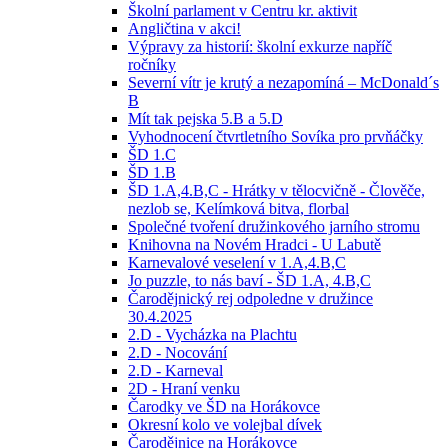
Školní parlament v Centru kr. aktivit
Angličtina v akci!
Výpravy za historií: školní exkurze napříč
ročníky
Severní vítr je krutý a nezapomíná – McDonald´s
B
Mít tak pejska 5.B a 5.D
Vyhodnocení čtvrtletního Sovíka pro prvňáčky
ŠD 1.C
ŠD 1.B
ŠD 1.A,4.B,C - Hrátky v tělocvičně - Člověče,
nezlob se, Kelímková bitva, florbal
Společné tvoření družinkového jarního stromu
Knihovna na Novém Hradci - U Labutě
Karnevalové veselení v 1.A,4.B,C
Jo puzzle, to nás baví - ŠD 1.A, 4.B,C
Čarodějnický rej odpoledne v družince
30.4.2025
2.D - Vycházka na Plachtu
2.D - Nocování
2.D - Karneval
2D - Hraní venku
Čarodky ve ŠD na Horákovce
Okresní kolo ve volejbal dívek
Čarodějnice na Horákovce