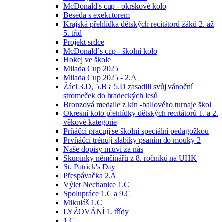
McDonald's cup - okrskové kolo
Beseda s exekutorem
Krajská přehlídka dětských recitátorů žáků 2. až
5. tříd
Projekt srdce
McDonald´s cup - školní kolo
Hokej ve škole
Milada Cup 2025
Milada Cup 2025 - 2.A
Žáci 3.D, 5.B a 5.D zasadili svůj vánoční
stromeček do hradeckých lesů
Bronzová medaile z kin -ballového turnaje škol
Okresní kolo přehlídky dětských recitátorů 1. a 2.
věkové kategorie
Prňáčci pracují se školní speciální pedagožkou
Prvňáčci trénují slabiky psaním do mouky 2
Naše dopisy mluví za nás
Skupinky němčinářů z 8. ročníků na UHK
St. Patrick's Day
Přespávačka 2.A
Výlet Nechanice 1.C
Spolupráce 1.C a 9.C
Mikuláš 1.C
LYŽOVÁNÍ 1. třídy
1.C