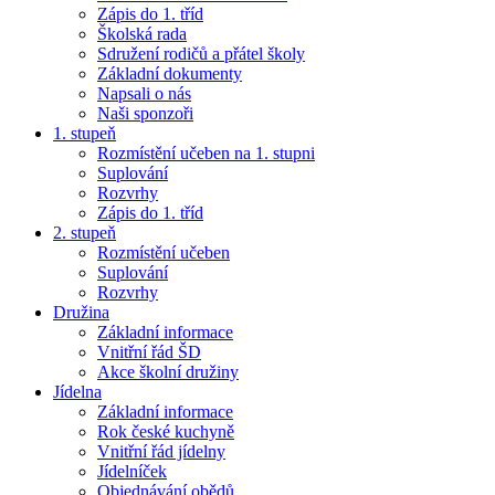
Zápis do 1. tříd
Školská rada
Sdružení rodičů a přátel školy
Základní dokumenty
Napsali o nás
Naši sponzoři
1. stupeň
Rozmístění učeben na 1. stupni
Suplování
Rozvrhy
Zápis do 1. tříd
2. stupeň
Rozmístění učeben
Suplování
Rozvrhy
Družina
Základní informace
Vnitřní řád ŠD
Akce školní družiny
Jídelna
Základní informace
Rok české kuchyně
Vnitřní řád jídelny
Jídelníček
Objednávání obědů