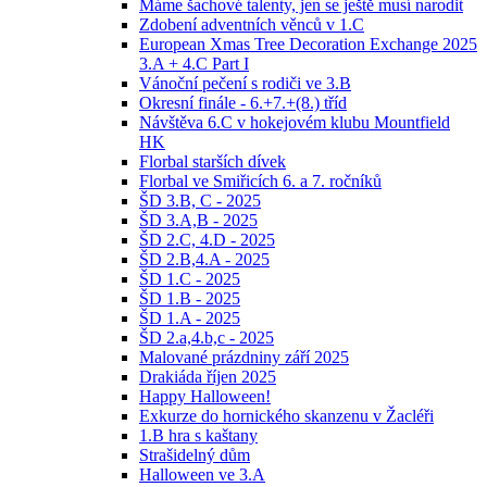
Máme šachové talenty, jen se ještě musí narodit
Zdobení adventních věnců v 1.C
European Xmas Tree Decoration Exchange 2025
3.A + 4.C Part I
Vánoční pečení s rodiči ve 3.B
Okresní finále - 6.+7.+(8.) tříd
Návštěva 6.C v hokejovém klubu Mountfield
HK
Florbal starších dívek
Florbal ve Smiřicích 6. a 7. ročníků
ŠD 3.B, C - 2025
ŠD 3.A,B - 2025
ŠD 2.C, 4.D - 2025
ŠD 2.B,4.A - 2025
ŠD 1.C - 2025
ŠD 1.B - 2025
ŠD 1.A - 2025
ŠD 2.a,4.b,c - 2025
Malované prázdniny září 2025
Drakiáda říjen 2025
Happy Halloween!
Exkurze do hornického skanzenu v Žacléři
1.B hra s kaštany
Strašidelný dům
Halloween ve 3.A