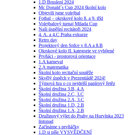
1.D Bruslení 2024
Mc Donald´s Cup 2024 školní kolo
Objevili jsme volejbal
Fotbal – okrskové kolo 8. a 9. tříd
Volejbalový turnaj Milada Cup
Naši úspěšní recitátoři 2024
4. A. a 4.C Praha exkurze
Retro day
Projektový den Srdce v 8.A a 8.B
Okrskové kolo II. kategorie ve vybíjené
Prvňáci - prostorová orientace
1.A karneval
2.A matematika
Školní kolo recitační soutěže
Skvělý úspěch v Prezentiádě 2024!
Týmová hra o co nejdelší papírový řetěz
Školní družina 3.B, 4.A
Školní družina 2.C, 3.C
Školní družina 2.A, 3.C
Školní družina 1.D, 2.B
Školní družina 1.A, 2.B
Družinový výlet do Prahy na Hurvínka 2023
listopad
Začínáme s prvňáčky
1.D si píše VYSVĚDČENÍ