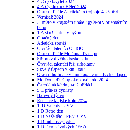
4.C cyklovýlet 2024
4.A Cyklokurz Běleč 2024
Okresní finále Atletického trojboje 4. -5. tříd
Vernisáž 2024
3. místo v krajském finále ligy škol v orientačním
běhu
1.A si užila den v pyžamu
Opačný den
Atletická soutěž
Čtvrťáci talentíci OTRIO
Okresní finále McDonald´s cupu
Stříbro z dívčího basketbalu
Čtvrťáci talentíci řeší sirkolamy
Skvělý úspěch v kin –ballu
Okresního finále v minikopané mladších chlapců
Mc Donald´s Cup okrskové kolo 2024
Čarodějnické dny ve 2. třídách
5.C průkaz cyklisty
Barevný týden
Recitace krajské kolo 2024
1. D Valentýn - VV
1.D Retro den
1.D Naše tělo - PRV + VV
1.D Indiánský týden
1.D Den bláznivých účesů