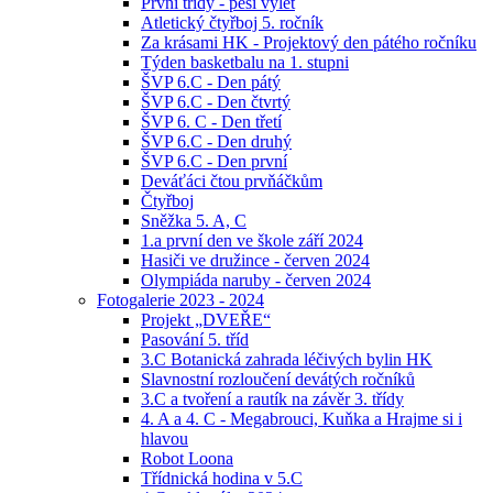
První třídy - pěší výlet
Atletický čtyřboj 5. ročník
Za krásami HK - Projektový den pátého ročníku
Týden basketbalu na 1. stupni
ŠVP 6.C - Den pátý
ŠVP 6.C - Den čtvrtý
ŠVP 6. C - Den třetí
ŠVP 6.C - Den druhý
ŠVP 6.C - Den první
Deváťáci čtou prvňáčkům
Čtyřboj
Sněžka 5. A, C
1.a první den ve škole září 2024
Hasiči ve družince - červen 2024
Olympiáda naruby - červen 2024
Fotogalerie 2023 - 2024
Projekt „DVEŘE“
Pasování 5. tříd
3.C Botanická zahrada léčivých bylin HK
Slavnostní rozloučení devátých ročníků
3.C a tvoření a rautík na závěr 3. třídy
4. A a 4. C - Megabrouci, Kuňka a Hrajme si i
hlavou
Robot Loona
Třídnická hodina v 5.C