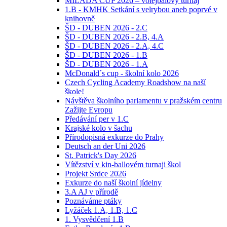
MILADA CUP 2026 – volejbalový turnaj
1.B - KMHK Setkání s velrybou aneb poprvé v
knihovně
ŠD - DUBEN 2026 - 2.C
ŠD - DUBEN 2026 - 2.B, 4.A
ŠD - DUBEN 2026 - 2.A, 4.C
ŠD - DUBEN 2026 - 1.B
ŠD - DUBEN 2026 - 1.A
McDonald´s cup - školní kolo 2026
Czech Cycling Academy Roadshow na naší
škole!
Návštěva školního parlamentu v pražském centru
Zažijte Evropu
Předávání per v 1.C
Krajské kolo v šachu
Přírodopisná exkurze do Prahy
Deutsch an der Uni 2026
St. Patrick's Day 2026
Vítězství v kin-ballovém turnaji škol
Projekt Srdce 2026
Exkurze do naší školní jídelny
3.A AJ v přírodě
Poznáváme ptáky
Lyžáček 1.A, 1.B, 1.C
1. Vysvědčení 1.B