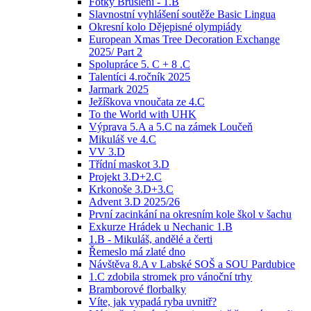
Fotky Bruslení - 1.B
Slavnostní vyhlášení soutěže Basic Lingua
Okresní kolo Dějepisné olympiády
European Xmas Tree Decoration Exchange
2025/ Part 2
Spolupráce 5. C + 8 .C
Talentíci 4.ročník 2025
Jarmark 2025
Ježíškova vnoučata ze 4.C
To the World with UHK
Výprava 5.A a 5.C na zámek Loučeň
Mikuláš ve 4.C
VV 3.D
Třídní maskot 3.D
Projekt 3.D+2.C
Krkonoše 3.D+3.C
Advent 3.D 2025/26
První zacinkání na okresním kole škol v šachu
Exkurze Hrádek u Nechanic 1.B
1.B - Mikuláš, andělé a čerti
Řemeslo má zlaté dno
Návštěva 8.A v Labské SOŠ a SOU Pardubice
1.C zdobila stromek pro vánoční trhy
Bramborové florbalky
Víte, jak vypadá ryba uvnitř?