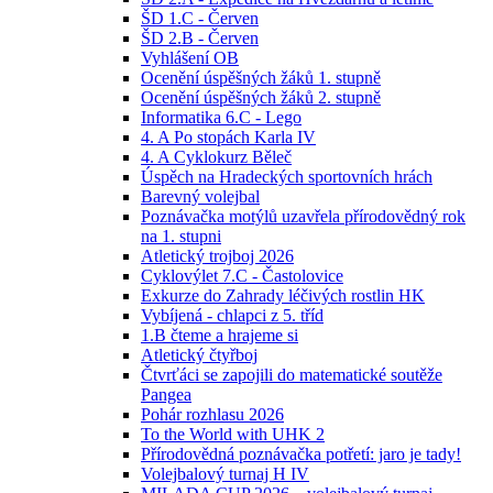
ŠD 1.C - Červen
ŠD 2.B - Červen
Vyhlášení OB
Ocenění úspěšných žáků 1. stupně
Ocenění úspěšných žáků 2. stupně
Informatika 6.C - Lego
4. A Po stopách Karla IV
4. A Cyklokurz Běleč
Úspěch na Hradeckých sportovních hrách
Barevný volejbal
Poznávačka motýlů uzavřela přírodovědný rok
na 1. stupni
Atletický trojboj 2026
Cyklovýlet 7.C - Častolovice
Exkurze do Zahrady léčivých rostlin HK
Vybíjená - chlapci z 5. tříd
1.B čteme a hrajeme si
Atletický čtyřboj
Čtvrťáci se zapojili do matematické soutěže
Pangea
Pohár rozhlasu 2026
To the World with UHK 2
Přírodovědná poznávačka potřetí: jaro je tady!
Volejbalový turnaj H IV