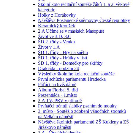
Školní kolo recitační soutěže žáků 1. a 2. věkové
kategorie
Holky z Horákovky
Návštěva Poslanecké sněmovny České republiky
Keramický kroužek
2.A Učíme se v maskách Masopust
Život ve 3.D, 3.C
ŠD 2. třídy - Venku
Život v 1.A
ŠD 1. třídy - Hry na sněhu
ŠD 1. třídy - Hrátky v listí
ŠD 1. třídy - Domečky pro skřítky
Drakiáda - podzim 24
Výsledky školního kola recitační soutěže
První schůzka parlamentu Hradecka
Páťáci na hvězdárně
Album Florbal 5. tříd
Prezentiáda - 1.místo
2.A TV, PRV v přírodě
Prvňáčci trénují slabiky psaním do mouky
3. místo - Soutěž o zdobení vánočních stromků
na Velkém náměstí
Návštěva školních parlamentů ZŠ Kukleny a ZŠ
Jiráskovo náměstí
2.A - Čtenářské deníky