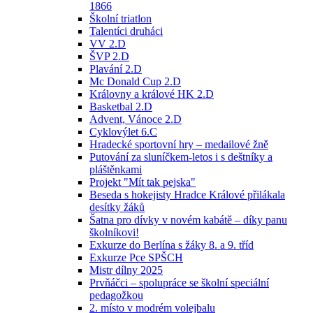
1866
Školní triatlon
Talentíci druháci
VV 2.D
ŠVP 2.D
Plavání 2.D
Mc Donald Cup 2.D
Královny a králové HK 2.D
Basketbal 2.D
Advent, Vánoce 2.D
Cyklovýlet 6.C
Hradecké sportovní hry – medailové žně
Putování za sluníčkem-letos i s deštníky a
pláštěnkami
Projekt "Mít tak pejska"
Beseda s hokejisty Hradce Králové přilákala
desítky žáků
Šatna pro dívky v novém kabátě – díky panu
školníkovi!
Exkurze do Berlína s žáky 8. a 9. tříd
Exkurze Pce SPŠCH
Mistr dílny 2025
Prvňáčci – spolupráce se školní speciální
pedagožkou
2. místo v modrém volejbalu