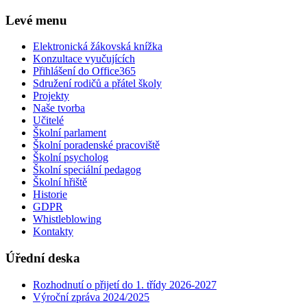
Levé menu
Elektronická žákovská knížka
Konzultace vyučujících
Přihlášení do Office365
Sdružení rodičů a přátel školy
Projekty
Naše tvorba
Učitelé
Školní parlament
Školní poradenské pracoviště
Školní psycholog
Školní speciální pedagog
Školní hřiště
Historie
GDPR
Whistleblowing
Kontakty
Úřední deska
Rozhodnutí o přijetí do 1. třídy 2026-2027
Výroční zpráva 2024/2025