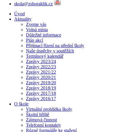
skola@zshorakhk.cz
Úvod
Aktuality
Zveme vás
Volná místa
Důležité informace
Plán akcí
Přijímací řízení na střední školy
Naše úspěchy v soutěžích
Termínový kalendář
Zprávy 2023/24
Zprávy 2022/23
Zprávy 2021/22
Zprávy 2020/21
Zprávy 2019/20
Zprávy 2018/19
Zprávy 2017/18
Zprávy 2016/17
O škole
Virtuální prohlídka školy
Školní hřiště
Zájmová činnost
Telefonní kontakty
Různé formuláře ke stažení