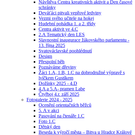
Návštěva Centra kreativních aktivit a Den časové
schránky
Deváťáci pitvali vepřové ledviny
Vezmi svého učitele na hokej
Hudební pohádka 1. a 2. třídy
Centra aktivit ve 4.C
2.A Tematický den LES
Slavnostní inaugurace žákovského parlamentu -
13. října 2025
Svatováclavské poohlédnutí
Design
Přespolní běh
Poznáváme dřeviny
Žáci 1.A, 1.B, 1.C na dobrodružné výpravě s
lvíčkem Gustíkem
Dožínky 2025 - 4.D
4.A a 5.A- pramen Labe
Čtyřboj 4.r. září 2025
Fotogalerie 2024 - 2025
Ocenění orientačních běžců
5. A v akci
Pasování na čtenáře 1.C
Foto 1.C
Dětský den
Beseda k výročí města – Bitva u Hradce Králové