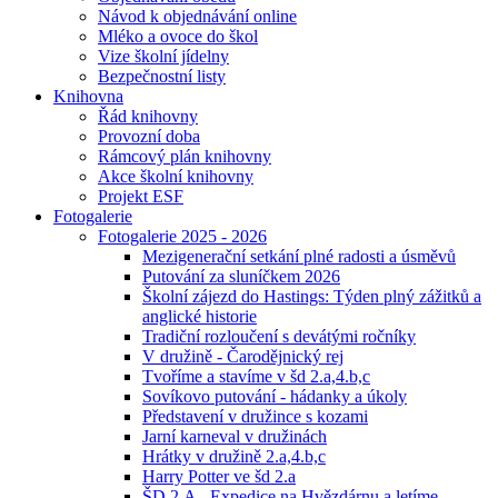
Návod k objednávání online
Mléko a ovoce do škol
Vize školní jídelny
Bezpečnostní listy
Knihovna
Řád knihovny
Provozní doba
Rámcový plán knihovny
Akce školní knihovny
Projekt ESF
Fotogalerie
Fotogalerie 2025 - 2026
Mezigenerační setkání plné radosti a úsměvů
Putování za sluníčkem 2026
Školní zájezd do Hastings: Týden plný zážitků a
anglické historie
Tradiční rozloučení s devátými ročníky
V družině - Čarodějnický rej
Tvoříme a stavíme v šd 2.a,4.b,c
Sovíkovo putování - hádanky a úkoly
Představení v družince s kozami
Jarní karneval v družinách
Hrátky v družině 2.a,4.b,c
Harry Potter ve šd 2.a
ŠD 2.A - Expedice na Hvězdárnu a letíme