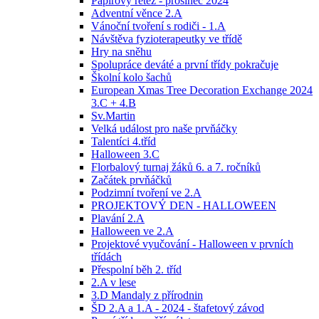
Papírový řetěz - prosinec 2024
Adventní věnce 2.A
Vánoční tvoření s rodiči - 1.A
Návštěva fyzioterapeutky ve třídě
Hry na sněhu
Spolupráce deváté a první třídy pokračuje
Školní kolo šachů
European Xmas Tree Decoration Exchange 2024
3.C + 4.B
Sv.Martin
Velká událost pro naše prvňáčky
Talentíci 4.tříd
Halloween 3.C
Florbalový turnaj žáků 6. a 7. ročníků
Začátek prvňáčků
Podzimní tvoření ve 2.A
PROJEKTOVÝ DEN - HALLOWEEN
Plavání 2.A
Halloween ve 2.A
Projektové vyučování - Halloween v prvních
třídách
Přespolní běh 2. tříd
2.A v lese
3.D Mandaly z přírodnin
ŠD 2.A a 1.A - 2024 - štafetový závod