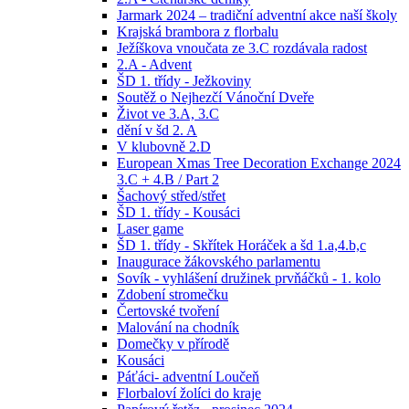
Jarmark 2024 – tradiční adventní akce naší školy
Krajská brambora z florbalu
Ježíškova vnoučata ze 3.C rozdávala radost
2.A - Advent
ŠD 1. třídy - Ježkoviny
Soutěž o Nejhezčí Vánoční Dveře
Život ve 3.A, 3.C
dění v šd 2. A
V klubovně 2.D
European Xmas Tree Decoration Exchange 2024
3.C + 4.B / Part 2
Šachový střed/střet
ŠD 1. třídy - Kousáci
Laser game
ŠD 1. třídy - Skřítek Horáček a šd 1.a,4.b,c
Inaugurace žákovského parlamentu
Sovík - vyhlášení družinek prvňáčků - 1. kolo
Zdobení stromečku
Čertovské tvoření
Malování na chodník
Domečky v přírodě
Kousáci
Páťáci- adventní Loučeň
Florbaloví žolíci do kraje