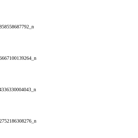
858558687792_n
6667100139264_n
4336330004043_n
2752186308276_n