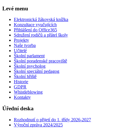
Levé menu
Elektronická žákovská knížka
Konzultace vyučujících
Přihlášení do Office365
Sdružení rodičů a přátel školy
Projekty
Naše tvorba
Učitelé
Školní parlament
Školní poradenské pracoviště
Školní psycholog
Školní speciální pedagog
Školní hřiště
Historie
GDPR
Whistleblowing
Kontakty
Úřední deska
Rozhodnutí o přijetí do 1. třídy 2026-2027
Výroční zpráva 2024/2025