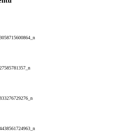
entu
3058715600864_n
27585781357_n
833276729276_n
4438561724963_n