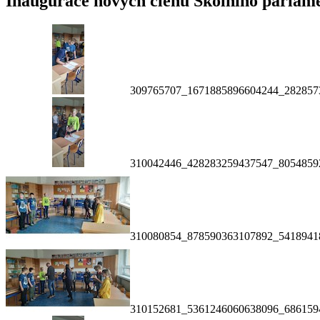
Inaugurace nových členů Školního parlam
309765707_1671885896604244_282857
310042446_428283259437547_8054859
310080854_878590363107892_5418941
310152681_5361246060638096_686159