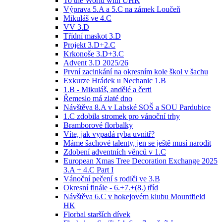
To the World with UHK
Výprava 5.A a 5.C na zámek Loučeň
Mikuláš ve 4.C
VV 3.D
Třídní maskot 3.D
Projekt 3.D+2.C
Krkonoše 3.D+3.C
Advent 3.D 2025/26
První zacinkání na okresním kole škol v šachu
Exkurze Hrádek u Nechanic 1.B
1.B - Mikuláš, andělé a čerti
Řemeslo má zlaté dno
Návštěva 8.A v Labské SOŠ a SOU Pardubice
1.C zdobila stromek pro vánoční trhy
Bramborové florbalky
Víte, jak vypadá ryba uvnitř?
Máme šachové talenty, jen se ještě musí narodit
Zdobení adventních věnců v 1.C
European Xmas Tree Decoration Exchange 2025
3.A + 4.C Part I
Vánoční pečení s rodiči ve 3.B
Okresní finále - 6.+7.+(8.) tříd
Návštěva 6.C v hokejovém klubu Mountfield
HK
Florbal starších dívek