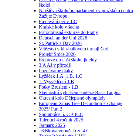
škole!
Návštěva školního parlamentu v pražském centru
Zažijte Evropu
Předávání per v 1.C
Krajské kolo v šachu
Přírodopisná exkurze do Prahy
Deutsch an der Uni 2026
St. Patrick's Day 2026
Vítězství v kin-ballovém turnaji škol
Projekt Srdce 2026
Exkurze do naší školní jídelny
3.A AJ v přírodě
Poznáváme ptáky
Lyžáček 1.A, 1.B, 1.C
1. Vysvědčení 1.B
Fotky Bruslení - 1.B
Slavnostní vyhlášení soutěže Basic Lingua
Okresní kolo Dějepisné olympiády
European Xmas Tree Decoration Exchange
2025/ Part 2
Spolupráce 5. C + 8 .C
Talentíci 4.ročník 2025
Jarmark 2025
Ježíškova vnoučata ze 4.C