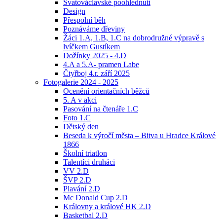
Svatováclavské poohlédnutí
Design
Přespolní běh
Poznáváme dřeviny
Žáci 1.A, 1.B, 1.C na dobrodružné výpravě s
lvíčkem Gustíkem
Dožínky 2025 - 4.D
4.A a 5.A- pramen Labe
Čtyřboj 4.r. září 2025
Fotogalerie 2024 - 2025
Ocenění orientačních běžců
5. A v akci
Pasování na čtenáře 1.C
Foto 1.C
Dětský den
Beseda k výročí města – Bitva u Hradce Králové
1866
Školní triatlon
Talentíci druháci
VV 2.D
ŠVP 2.D
Plavání 2.D
Mc Donald Cup 2.D
Královny a králové HK 2.D
Basketbal 2.D