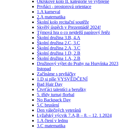
Okrskové kolo II. kategorie ve vybíjené
Prvňáci - prostorová orientace
1.A karneval
2.A matematika
Školní kolo recitační soutěže
Skvělý úspěch v Prezentiádě 2024!
Týmová hra o co nejdelší papírový řetěz
Školní družina 3.B, 4.A
Školní družina 2.C, 3.C
Školní družina 2.A, 3.C
Školní družina 1.D, 2.B
Školní družina 1.A, 2.B
Družinový výlet do Prahy na Hurvínka 2023
listopad
Začínáme s prvňáčky
1.D si píše VYSVĚDČENÍ
Bad Hair Day
Čtvrťáci talentíci a berušky
5. třídy turnaj florbal
No Backpack Day
5.C bruslení
Den válečných veteránů
Lyžařský výcvik 7.A,B – 8. – 12. 1.2024
1.A čtení v lednu
3.C matematika