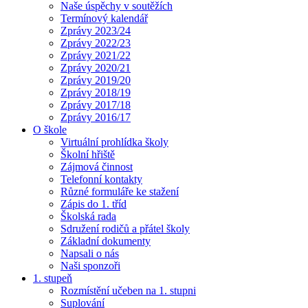
Naše úspěchy v soutěžích
Termínový kalendář
Zprávy 2023/24
Zprávy 2022/23
Zprávy 2021/22
Zprávy 2020/21
Zprávy 2019/20
Zprávy 2018/19
Zprávy 2017/18
Zprávy 2016/17
O škole
Virtuální prohlídka školy
Školní hřiště
Zájmová činnost
Telefonní kontakty
Různé formuláře ke stažení
Zápis do 1. tříd
Školská rada
Sdružení rodičů a přátel školy
Základní dokumenty
Napsali o nás
Naši sponzoři
1. stupeň
Rozmístění učeben na 1. stupni
Suplování