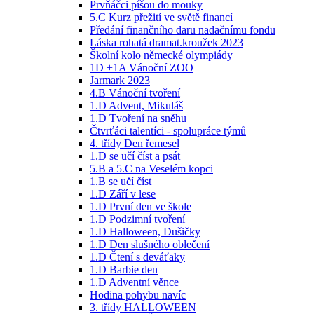
Prvňáčci píšou do mouky
5.C Kurz přežití ve světě financí
Předání finančního daru nadačnímu fondu
Láska rohatá dramat.kroužek 2023
Školní kolo německé olympiády
1D +1A Vánoční ZOO
Jarmark 2023
4.B Vánoční tvoření
1.D Advent, Mikuláš
1.D Tvoření na sněhu
Čtvrťáci talentíci - spolupráce týmů
4. třídy Den řemesel
1.D se učí číst a psát
5.B a 5.C na Veselém kopci
1.B se učí číst
1.D Září v lese
1.D První den ve škole
1.D Podzimní tvoření
1.D Halloween, Dušičky
1.D Den slušného oblečení
1.D Čtení s deváťaky
1.D Barbie den
1.D Adventní věnce
Hodina pohybu navíc
3. třídy HALLOWEEN