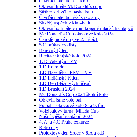
Čtvrťáci talentíci OTRIO
Okresní finále McDonald´s cupu
Stříbro z dívčího basketbalu
Čtvrťáci talentíci řeší sirkolamy
Skvělý úspěch v kin –ballu
Okresního finále v minikopané mladších chlapců
Mc Donald´s Cup okrskové kolo 2024
Čarodějnické dny ve 2. třídách
5.C průkaz cyklisty
Barevný týden
Recitace krajské kolo 2024
1. D Valentýn - VV
1.D Retro den
1.D Naše tělo - PRV + VV
1.D Indiánský týden
1.D Den bláznivých účesů
1.D Bruslení 2024
Mc Donald´s Cup 2024 školní kolo
Objevili jsme volejbal
Fotbal – okrskové kolo 8. a 9. tříd
Volejbalový turnaj Milada Cup
Naši úspěšní recitátoři 2024
4. A. a 4.C Praha exkurze
Retro day
Projektový den Srdce v 8.A a 8.B