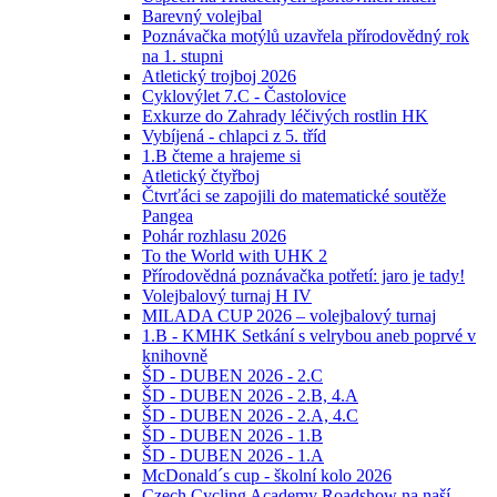
Barevný volejbal
Poznávačka motýlů uzavřela přírodovědný rok
na 1. stupni
Atletický trojboj 2026
Cyklovýlet 7.C - Častolovice
Exkurze do Zahrady léčivých rostlin HK
Vybíjená - chlapci z 5. tříd
1.B čteme a hrajeme si
Atletický čtyřboj
Čtvrťáci se zapojili do matematické soutěže
Pangea
Pohár rozhlasu 2026
To the World with UHK 2
Přírodovědná poznávačka potřetí: jaro je tady!
Volejbalový turnaj H IV
MILADA CUP 2026 – volejbalový turnaj
1.B - KMHK Setkání s velrybou aneb poprvé v
knihovně
ŠD - DUBEN 2026 - 2.C
ŠD - DUBEN 2026 - 2.B, 4.A
ŠD - DUBEN 2026 - 2.A, 4.C
ŠD - DUBEN 2026 - 1.B
ŠD - DUBEN 2026 - 1.A
McDonald´s cup - školní kolo 2026
Czech Cycling Academy Roadshow na naší