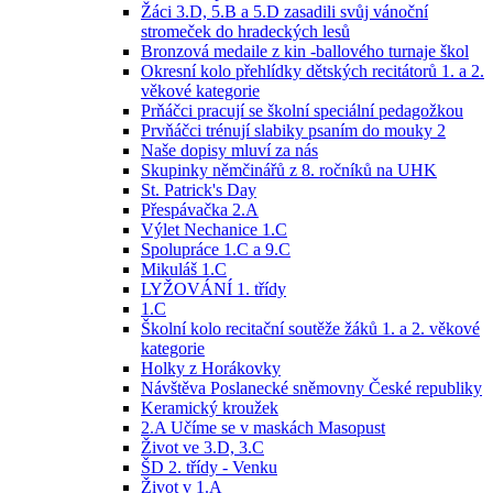
Žáci 3.D, 5.B a 5.D zasadili svůj vánoční
stromeček do hradeckých lesů
Bronzová medaile z kin -ballového turnaje škol
Okresní kolo přehlídky dětských recitátorů 1. a 2.
věkové kategorie
Prňáčci pracují se školní speciální pedagožkou
Prvňáčci trénují slabiky psaním do mouky 2
Naše dopisy mluví za nás
Skupinky němčinářů z 8. ročníků na UHK
St. Patrick's Day
Přespávačka 2.A
Výlet Nechanice 1.C
Spolupráce 1.C a 9.C
Mikuláš 1.C
LYŽOVÁNÍ 1. třídy
1.C
Školní kolo recitační soutěže žáků 1. a 2. věkové
kategorie
Holky z Horákovky
Návštěva Poslanecké sněmovny České republiky
Keramický kroužek
2.A Učíme se v maskách Masopust
Život ve 3.D, 3.C
ŠD 2. třídy - Venku
Život v 1.A