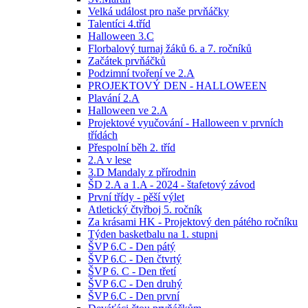
Velká událost pro naše prvňáčky
Talentíci 4.tříd
Halloween 3.C
Florbalový turnaj žáků 6. a 7. ročníků
Začátek prvňáčků
Podzimní tvoření ve 2.A
PROJEKTOVÝ DEN - HALLOWEEN
Plavání 2.A
Halloween ve 2.A
Projektové vyučování - Halloween v prvních
třídách
Přespolní běh 2. tříd
2.A v lese
3.D Mandaly z přírodnin
ŠD 2.A a 1.A - 2024 - štafetový závod
První třídy - pěší výlet
Atletický čtyřboj 5. ročník
Za krásami HK - Projektový den pátého ročníku
Týden basketbalu na 1. stupni
ŠVP 6.C - Den pátý
ŠVP 6.C - Den čtvrtý
ŠVP 6. C - Den třetí
ŠVP 6.C - Den druhý
ŠVP 6.C - Den první