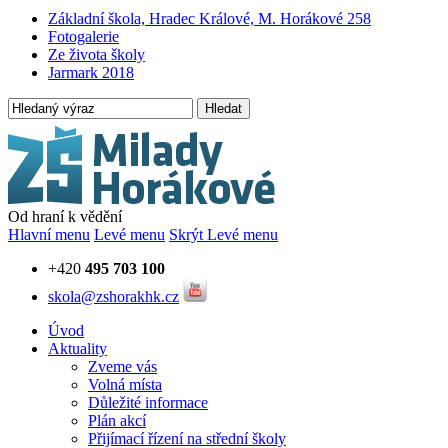
Základní škola, Hradec Králové, M. Horákové 258
Fotogalerie
Ze života školy
Jarmark 2018
Hledat
Od hraní k vědění
Hlavní menu
Levé menu
Skrýt Levé menu
+420
495 703 100
skola@zshorakhk.cz
Úvod
Aktuality
Zveme vás
Volná místa
Důležité informace
Plán akcí
Přijímací řízení na střední školy