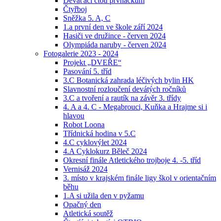
Deváťáci čtou prvňáčkům
Čtyřboj
Sněžka 5. A, C
1.a první den ve škole září 2024
Hasiči ve družince - červen 2024
Olympiáda naruby - červen 2024
Fotogalerie 2023 - 2024
Projekt „DVEŘE“
Pasování 5. tříd
3.C Botanická zahrada léčivých bylin HK
Slavnostní rozloučení devátých ročníků
3.C a tvoření a rautík na závěr 3. třídy
4. A a 4. C - Megabrouci, Kuňka a Hrajme si i
hlavou
Robot Loona
Třídnická hodina v 5.C
4.C cyklovýlet 2024
4.A Cyklokurz Běleč 2024
Okresní finále Atletického trojboje 4. -5. tříd
Vernisáž 2024
3. místo v krajském finále ligy škol v orientačním
běhu
1.A si užila den v pyžamu
Opačný den
Atletická soutěž