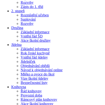
Rozvrhy
Zápis do 1. tříd
2. stupeň
Rozmístění učeben
Suplování
Rozvrhy
Družina
Základní informace
Vnitřní řád ŠD
Akce školní družiny
Jídelna
Základní informace
Rok české kuchyně
Vnitřní řád jídelny
Jídelníček
Objednávání obědů
Návod k objednávání online
Mléko a ovoce do škol
Vize školní jídelny
Bezpečnostní listy
Knihovna
Řád knihovny
Provozní doba
Rámcový plán knihovny
Akce školní knihovny