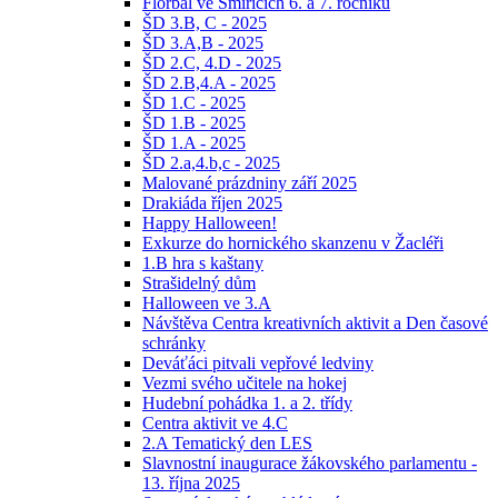
Florbal ve Smiřicích 6. a 7. ročníků
ŠD 3.B, C - 2025
ŠD 3.A,B - 2025
ŠD 2.C, 4.D - 2025
ŠD 2.B,4.A - 2025
ŠD 1.C - 2025
ŠD 1.B - 2025
ŠD 1.A - 2025
ŠD 2.a,4.b,c - 2025
Malované prázdniny září 2025
Drakiáda říjen 2025
Happy Halloween!
Exkurze do hornického skanzenu v Žacléři
1.B hra s kaštany
Strašidelný dům
Halloween ve 3.A
Návštěva Centra kreativních aktivit a Den časové
schránky
Deváťáci pitvali vepřové ledviny
Vezmi svého učitele na hokej
Hudební pohádka 1. a 2. třídy
Centra aktivit ve 4.C
2.A Tematický den LES
Slavnostní inaugurace žákovského parlamentu -
13. října 2025