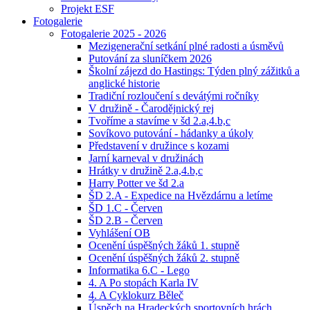
Projekt ESF
Fotogalerie
Fotogalerie 2025 - 2026
Mezigenerační setkání plné radosti a úsměvů
Putování za sluníčkem 2026
Školní zájezd do Hastings: Týden plný zážitků a
anglické historie
Tradiční rozloučení s devátými ročníky
V družině - Čarodějnický rej
Tvoříme a stavíme v šd 2.a,4.b,c
Sovíkovo putování - hádanky a úkoly
Představení v družince s kozami
Jarní karneval v družinách
Hrátky v družině 2.a,4.b,c
Harry Potter ve šd 2.a
ŠD 2.A - Expedice na Hvězdárnu a letíme
ŠD 1.C - Červen
ŠD 2.B - Červen
Vyhlášení OB
Ocenění úspěšných žáků 1. stupně
Ocenění úspěšných žáků 2. stupně
Informatika 6.C - Lego
4. A Po stopách Karla IV
4. A Cyklokurz Běleč
Úspěch na Hradeckých sportovních hrách