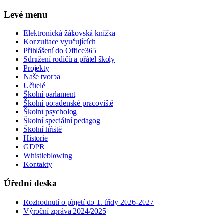
Levé menu
Elektronická žákovská knížka
Konzultace vyučujících
Přihlášení do Office365
Sdružení rodičů a přátel školy
Projekty
Naše tvorba
Učitelé
Školní parlament
Školní poradenské pracoviště
Školní psycholog
Školní speciální pedagog
Školní hřiště
Historie
GDPR
Whistleblowing
Kontakty
Úřední deska
Rozhodnutí o přijetí do 1. třídy 2026-2027
Výroční zpráva 2024/2025