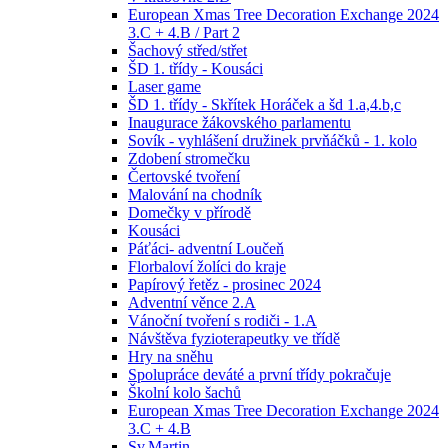
European Xmas Tree Decoration Exchange 2024
3.C + 4.B / Part 2
Šachový střed/střet
ŠD 1. třídy - Kousáci
Laser game
ŠD 1. třídy - Skřítek Horáček a šd 1.a,4.b,c
Inaugurace žákovského parlamentu
Sovík - vyhlášení družinek prvňáčků - 1. kolo
Zdobení stromečku
Čertovské tvoření
Malování na chodník
Domečky v přírodě
Kousáci
Páťáci- adventní Loučeň
Florbaloví žolíci do kraje
Papírový řetěz - prosinec 2024
Adventní věnce 2.A
Vánoční tvoření s rodiči - 1.A
Návštěva fyzioterapeutky ve třídě
Hry na sněhu
Spolupráce deváté a první třídy pokračuje
Školní kolo šachů
European Xmas Tree Decoration Exchange 2024
3.C + 4.B
Sv.Martin