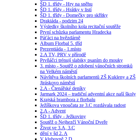
ŠD 1. třídy - Hry na sněhu
ŠD 1. třídy - Hrátky v listí
ŠD 1. třídy - Domečky pro skřítky
Drakiáda - podzim 24
Výsledky školního kola recitační soutěže
První schůzka parlamentu Hradecka
Páťáci na hvězdárně
Album Florbal 5. tříd
Prezentiáda - 1.místo
2.A TV, PRV v přírodě
Prvňáčci trénují slabiky psaním do mouky
3. místo - Soutěž o zdobení vánočních stromků
na Velkém náměstí
Návštěva školních parlamentů ZŠ Kukleny a ZŠ
Jiráskovo náměstí
2.A - Čtenářské deníky
Jarmark 2024 – tradiční adventní akce naší školy
Krajská brambora z florbalu
Ježíškova vnoučata ze 3.C rozdávala radost
2.A - Advent
ŠD 1. třídy - Ježkoviny
Soutěž o Nejhezčí Vánoční Dveře
Život ve 3.A, 3.C
dění v šd 2. A
V klubovně 2.D