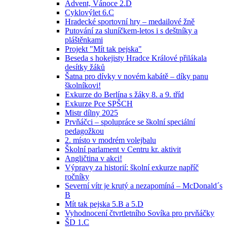
Advent, Vánoce 2.D
Cyklovýlet 6.C
Hradecké sportovní hry – medailové žně
Putování za sluníčkem-letos i s deštníky a
pláštěnkami
Projekt "Mít tak pejska"
Beseda s hokejisty Hradce Králové přilákala
desítky žáků
Šatna pro dívky v novém kabátě – díky panu
školníkovi!
Exkurze do Berlína s žáky 8. a 9. tříd
Exkurze Pce SPŠCH
Mistr dílny 2025
Prvňáčci – spolupráce se školní speciální
pedagožkou
2. místo v modrém volejbalu
Školní parlament v Centru kr. aktivit
Angličtina v akci!
Výpravy za historií: školní exkurze napříč
ročníky
Severní vítr je krutý a nezapomíná – McDonald´s
B
Mít tak pejska 5.B a 5.D
Vyhodnocení čtvrtletního Sovíka pro prvňáčky
ŠD 1.C