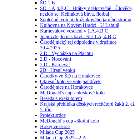
ŠD 1.B
ŠD 1.A,4.B,C - Hrátky v tělocvičně - Člověče,
nezlob se, Kelímková bitva, florbal
Společné tvoření družinkového jarního stromu
Knihovna na Novém Hradci - U Labutě
Karnevalové veselení v 1.A,4.B,C
Jo puzzle, to nás baví - ŠD 1.A, 4.B,C
Čarodějnický rej odpoledne v družince
30.4.2025
2.D - Vycházka na Plachtu
2.D - Nocování
2.D - Karneval
2D - Hraní venku
Čarodky ve ŠD na Horákovce
Okresní kolo ve volejbal dívek
Čarodějnice na Horákovce
McDonald's cup - okrskové kolo
Beseda s exekutorem
Krajská přehlídka dětských recitátorů žáků 2. až
5. tříd
Projekt srdce
McDonald´s cup - školní kolo
Hokej ve škole
Milada Cup 2025
Milada Cup 2025 - 2.A