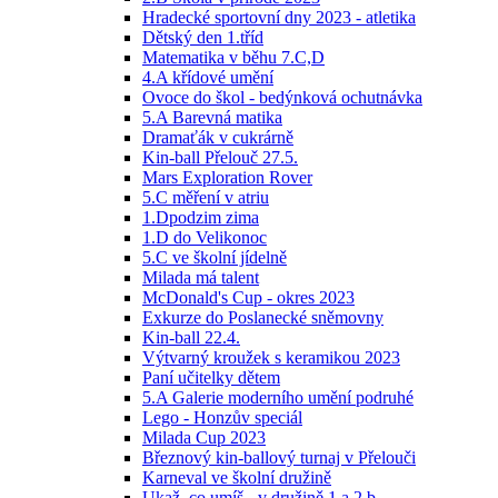
Hradecké sportovní dny 2023 - atletika
Dětský den 1.tříd
Matematika v běhu 7.C,D
4.A křídové umění
Ovoce do škol - bedýnková ochutnávka
5.A Barevná matika
Dramaťák v cukrárně
Kin-ball Přelouč 27.5.
Mars Exploration Rover
5.C měření v atriu
1.Dpodzim zima
1.D do Velikonoc
5.C ve školní jídelně
Milada má talent
McDonald's Cup - okres 2023
Exkurze do Poslanecké sněmovny
Kin-ball 22.4.
Výtvarný kroužek s keramikou 2023
Paní učitelky dětem
5.A Galerie moderního umění podruhé
Lego - Honzův speciál
Milada Cup 2023
Březnový kin-ballový turnaj v Přelouči
Karneval ve školní družině
Ukaž, co umíš - v družině 1.a,2.b