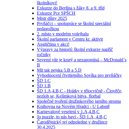
školníkovi!
Exkurze do Berlína s žáky 8. a 9. tříd
Exkurze Pce SPŠCH
Mistr dílny 2025
Prvňáčci – spolupráce se školní speciální
pedagožkou
2. místo v modrém volejbalu
Školní parlament v Centru kr. aktivit
Angličtina v akci!
Výpravy za historií: školní exkurze napříč
ročníky
Severní vítr je krutý a nezapomíná – McDonald´s
B
Mít tak pejska 5.B a 5.D
Vyhodnocení čtvrtletního Sovíka pro prvňáčky
ŠD 1.C
ŠD 1.B
ŠD 1.A,4.B,C - Hrátky v tělocvičně - Člověče,
nezlob se, Kelímková bitva, florbal
Společné tvoření družinkového jarního stromu
Knihovna na Novém Hradci - U Labutě
Karnevalové veselení v 1.A,4.B,C
Jo puzzle, to nás baví - ŠD 1.A, 4.B,C
Čarodějnický rej odpoledne v družince
30.4.2025