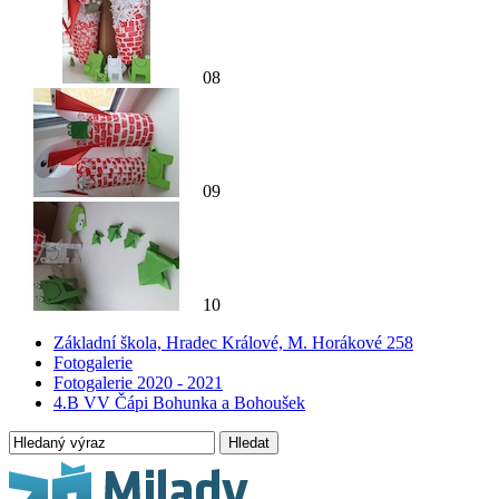
08
09
10
Základní škola, Hradec Králové, M. Horákové 258
Fotogalerie
Fotogalerie 2020 - 2021
4.B VV Čápi Bohunka a Bohoušek
Hledat