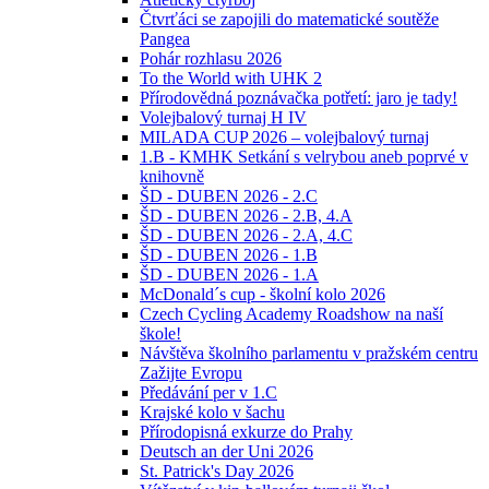
Čtvrťáci se zapojili do matematické soutěže
Pangea
Pohár rozhlasu 2026
To the World with UHK 2
Přírodovědná poznávačka potřetí: jaro je tady!
Volejbalový turnaj H IV
MILADA CUP 2026 – volejbalový turnaj
1.B - KMHK Setkání s velrybou aneb poprvé v
knihovně
ŠD - DUBEN 2026 - 2.C
ŠD - DUBEN 2026 - 2.B, 4.A
ŠD - DUBEN 2026 - 2.A, 4.C
ŠD - DUBEN 2026 - 1.B
ŠD - DUBEN 2026 - 1.A
McDonald´s cup - školní kolo 2026
Czech Cycling Academy Roadshow na naší
škole!
Návštěva školního parlamentu v pražském centru
Zažijte Evropu
Předávání per v 1.C
Krajské kolo v šachu
Přírodopisná exkurze do Prahy
Deutsch an der Uni 2026
St. Patrick's Day 2026