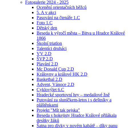
Fotogalerie 2024 - 2025
Ocenění orientačních běžců
5. A v akci
Pasování na čtenáře 1.C
Foto 1.C
Dětský den
Beseda k výročí města – Bitva u Hradce Králové
1866
Školní triatlon
Talentíci druháci
VV 2.D
ŠVP 2.D
Plavání 2.D
Mc Donald Cup 2.D
Královny a králové HK 2.D
Basketbal 2.D
Advent, Vánoce 2.D
Cyklovýlet 6.C
Hradecké sportovní hry – medailové žně
Putování za sluníčkem-letos i s deštníky a
pláštěnkami
Projekt "Mít tak pejska"
Beseda s hokejisty Hradce Králové přilákala
desítky žáků
Šatna pro dívky v novém kabátě – díky panu