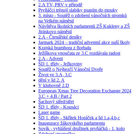
2.A TV, PRV v přírodě
Prvňáčci trénují slabiky psaním do mouky
3. místo - Soutěž o zdobení vánočních stromků
na Velkém náměstí
Návštěva školních parlamentů ZŠ Kukleny a ZŠ
Jiráskovo náměstí
2.A - Čtenářské deníky
Jarmark 2024 – tradiční adventní akce naší školy
Krajská brambora z florbalu
Ježíškova vnoučata ze 3.C rozdávala radost
2.A - Advent
ŠD 1. třídy - Ježkoviny
Soutěž o Nejhezčí Vánoční Dveře
Život ve 3.A, 3.C
dění v šd 2. A
V klubovně 2.D
European Xmas Tree Decoration Exchange 2024
3.C + 4.B / Part 2
Šachový střed/střet
ŠD 1. třídy - Kousáci
Laser game
ŠD 1. třídy - Skřítek Horáček a šd 1.a,4.b,c
Inaugurace žákovského parlamentu
Sovík - vyhlášení družinek prvňáčků - 1. kolo
Zdobení stromečku