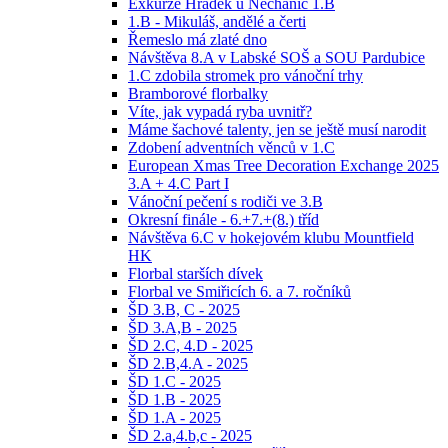
Exkurze Hrádek u Nechanic 1.B
1.B - Mikuláš, andělé a čerti
Řemeslo má zlaté dno
Návštěva 8.A v Labské SOŠ a SOU Pardubice
1.C zdobila stromek pro vánoční trhy
Bramborové florbalky
Víte, jak vypadá ryba uvnitř?
Máme šachové talenty, jen se ještě musí narodit
Zdobení adventních věnců v 1.C
European Xmas Tree Decoration Exchange 2025
3.A + 4.C Part I
Vánoční pečení s rodiči ve 3.B
Okresní finále - 6.+7.+(8.) tříd
Návštěva 6.C v hokejovém klubu Mountfield
HK
Florbal starších dívek
Florbal ve Smiřicích 6. a 7. ročníků
ŠD 3.B, C - 2025
ŠD 3.A,B - 2025
ŠD 2.C, 4.D - 2025
ŠD 2.B,4.A - 2025
ŠD 1.C - 2025
ŠD 1.B - 2025
ŠD 1.A - 2025
ŠD 2.a,4.b,c - 2025