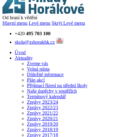
Od hraní k vědění
Hlavní menu
Levé menu
Skrýt Levé menu
+420
495 703 100
skola@zshorakhk.cz
Úvod
Aktuality
Zveme vás
Volná místa
Důležité informace
Plán akcí
Přijímací řízení na střední školy
Naše úspěchy v soutěžích
Termínový kalendář
Zprávy 2023/24
Zprávy 2022/23
Zprávy 2021/22
Zprávy 2020/21
Zprávy 2019/20
Zprávy 2018/19
Zprávy 2017/18