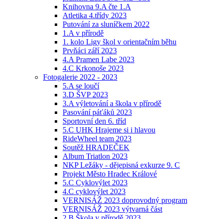
Knihovna 9.A čte 1.A
Atletika 4.třídy 2023
Putování za sluníčkem 2022
1.A v přírodě
1. kolo Ligy škol v orientačním běhu
Prvňáci září 2023
4.A Pramen Labe 2023
4.C Krkonoše 2023
Fotogalerie 2022 - 2023
5.A se loučí
3.D ŠVP 2023
3.A výletování a škola v přírodě
Pasování páťáků 2023
Sportovní den 6. tříd
5.C UHK Hrajeme si i hlavou
RideWheel team 2023
Soutěž HRADEČEK
Album Triatlon 2023
NKP Ležáky - dějepisná exkurze 9. C
Projekt Město Hradec Králové
5.C Cyklovýlet 2023
4.C cyklovýlet 2023
VERNISÁŽ 2023 doprovodný program
VERNISÁŽ 2023 výtvarná část
2.B Škola v přírodě 2023