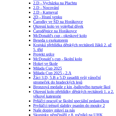
2.D - Vycházka na Plachtu
2.D - Nocování
2.D - Karneval
2D - Hraní venku
Čarodky ve ŠD na Horákovce
Okresní kolo ve volejbal dívek
Čarodějnice na Horákovce
McDonald's cup - okrskové kolo
Beseda s exekutorem
Krajská přehlídka dětských recitátorů žáků 2. až
5. tříd
Projekt srdce
McDonald´s cup - školní kolo
Hokej ve škole
Milada Cup 2025
Milada Cup 2025 - 2.A
Žáci 3.D, 5.B a 5.D zasadili svůj vánoční
stromeček do hradeckých lesů
Bronzová medaile z kin -ballového turnaje škol
Okresní kolo přehlídky dětských recitátorů 1. a 2.
věkové kategorie
Prňáčci pracují se školní speciální pedagožkou
Prvňáčci trénují slabiky psaním do mouky 2
Naše dopisy mluví za nás
Skupinky němčinářů z 8. ročníků na UHK