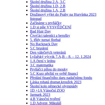
Školní družina 2.A, 3.C
Školní družina 1.D, 2.B
Školní družina 1.A, 2.B
Družinový výlet do Prahy na Hurvínka 2023
listopad
Začínáme s prvňáčky
1.D si píše VYSVĚDČENÍ
Bad Hair Day
Čtvrťáci talentíci a berušky
5. třídy turnaj florbal
No Backpack Day
5.C bruslení
Den válečných veteránů
Lyžařský výcvik 7.A,B – 8. – 12. 1.2024
1.A čtení v lednu
3.C matematika
Prvňáčci píšou do mouky
5.C Kurz přežití ve světě financí
Předání finančního daru nadačnímu fondu
Láska rohatá dramat.kroužek 2023
Školní kolo německé olympiády
1D +1A Vánoční ZOO
Jarmark 2023
4.B Vánoční tvoření
1.D Advent, Mikuláš