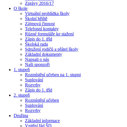
Zprávy 2016/17
O škole
Virtuální prohlídka školy
Školní hřiště
Zájmová činnost
Telefonní kontakty
Různé formuláře ke stažení
Zápis do 1. tříd
Školská rada
Sdružení rodičů a přátel školy
Základní dokumenty
Napsali o nás
Naši sponzoři
1. stupeň
Rozmístění učeben na 1. stupni
Suplování
Rozvrhy
Zápis do 1. tříd
2. stupeň
Rozmístění učeben
Suplování
Rozvrhy
Družina
Základní informace
Vnitřní řád ŠD