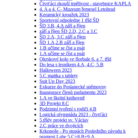
Čtvrťáci zkouší trpělivost - stavebnice KAPLA
4. A a 4. C- Muzeum řemesel Letohrad
Keramický kroužek 2023
Sportovní odpoledne 1 tříd ŠD
ŠD 3.B, 4.A září a říjen
září a říjen ŠD 2.D, 2.C a 3.C
ŠD 2.A, 3.C září a říjen
ŠD 1.A,2.B září a říjen
1.B učíme se číst a psát
1.A učíme se číst a psát
Okrskové kolo ve florbale 6. a 7. tříd
Do lesa s lesníkem 4.A, 4.C, 5.B
Halloween 2023
5.C matika s tablety
Suit Up Day 2023
Exkurze do Poslanecké sněmovny
Inaugurace členů parlamentu 2023
1.A ve školní knihovně
3D Projekt 8.C
Podzimní tvoření s rodiči 4.B
Logická olympiáda 2023 - čtvrťáci
5.třídy projekt sv. Václav
2.C práce ve dvojicích
Krkonoše - Po stopách Posledního závodu k
prameni Labe 5.C+8.B+9.A