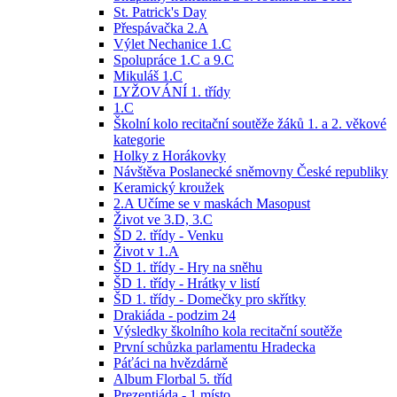
St. Patrick's Day
Přespávačka 2.A
Výlet Nechanice 1.C
Spolupráce 1.C a 9.C
Mikuláš 1.C
LYŽOVÁNÍ 1. třídy
1.C
Školní kolo recitační soutěže žáků 1. a 2. věkové
kategorie
Holky z Horákovky
Návštěva Poslanecké sněmovny České republiky
Keramický kroužek
2.A Učíme se v maskách Masopust
Život ve 3.D, 3.C
ŠD 2. třídy - Venku
Život v 1.A
ŠD 1. třídy - Hry na sněhu
ŠD 1. třídy - Hrátky v listí
ŠD 1. třídy - Domečky pro skřítky
Drakiáda - podzim 24
Výsledky školního kola recitační soutěže
První schůzka parlamentu Hradecka
Páťáci na hvězdárně
Album Florbal 5. tříd
Prezentiáda - 1.místo