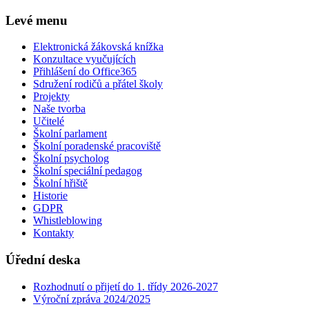
Levé menu
Elektronická žákovská knížka
Konzultace vyučujících
Přihlášení do Office365
Sdružení rodičů a přátel školy
Projekty
Naše tvorba
Učitelé
Školní parlament
Školní poradenské pracoviště
Školní psycholog
Školní speciální pedagog
Školní hřiště
Historie
GDPR
Whistleblowing
Kontakty
Úřední deska
Rozhodnutí o přijetí do 1. třídy 2026-2027
Výroční zpráva 2024/2025