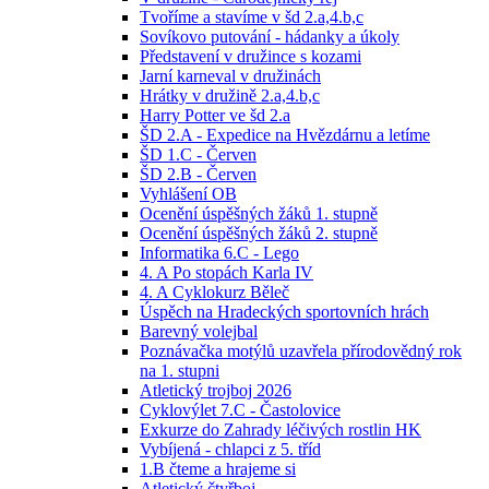
Tvoříme a stavíme v šd 2.a,4.b,c
Sovíkovo putování - hádanky a úkoly
Představení v družince s kozami
Jarní karneval v družinách
Hrátky v družině 2.a,4.b,c
Harry Potter ve šd 2.a
ŠD 2.A - Expedice na Hvězdárnu a letíme
ŠD 1.C - Červen
ŠD 2.B - Červen
Vyhlášení OB
Ocenění úspěšných žáků 1. stupně
Ocenění úspěšných žáků 2. stupně
Informatika 6.C - Lego
4. A Po stopách Karla IV
4. A Cyklokurz Běleč
Úspěch na Hradeckých sportovních hrách
Barevný volejbal
Poznávačka motýlů uzavřela přírodovědný rok
na 1. stupni
Atletický trojboj 2026
Cyklovýlet 7.C - Častolovice
Exkurze do Zahrady léčivých rostlin HK
Vybíjená - chlapci z 5. tříd
1.B čteme a hrajeme si
Atletický čtyřboj