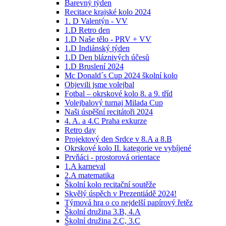
Barevný týden
Recitace krajské kolo 2024
1. D Valentýn - VV
1.D Retro den
1.D Naše tělo - PRV + VV
1.D Indiánský týden
1.D Den bláznivých účesů
1.D Bruslení 2024
Mc Donald´s Cup 2024 školní kolo
Objevili jsme volejbal
Fotbal – okrskové kolo 8. a 9. tříd
Volejbalový turnaj Milada Cup
Naši úspěšní recitátoři 2024
4. A. a 4.C Praha exkurze
Retro day
Projektový den Srdce v 8.A a 8.B
Okrskové kolo II. kategorie ve vybíjené
Prvňáci - prostorová orientace
1.A karneval
2.A matematika
Školní kolo recitační soutěže
Skvělý úspěch v Prezentiádě 2024!
Týmová hra o co nejdelší papírový řetěz
Školní družina 3.B, 4.A
Školní družina 2.C, 3.C