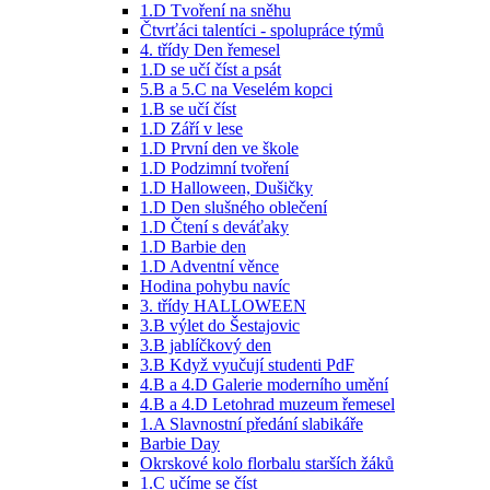
1.D Tvoření na sněhu
Čtvrťáci talentíci - spolupráce týmů
4. třídy Den řemesel
1.D se učí číst a psát
5.B a 5.C na Veselém kopci
1.B se učí číst
1.D Září v lese
1.D První den ve škole
1.D Podzimní tvoření
1.D Halloween, Dušičky
1.D Den slušného oblečení
1.D Čtení s deváťaky
1.D Barbie den
1.D Adventní věnce
Hodina pohybu navíc
3. třídy HALLOWEEN
3.B výlet do Šestajovic
3.B jablíčkový den
3.B Když vyučují studenti PdF
4.B a 4.D Galerie moderního umění
4.B a 4.D Letohrad muzeum řemesel
1.A Slavnostní předání slabikáře
Barbie Day
Okrskové kolo florbalu starších žáků
1.C učíme se číst