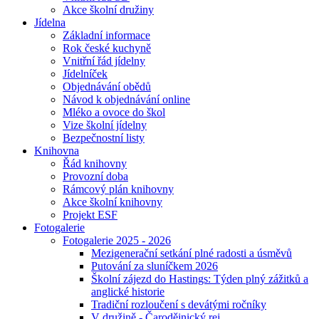
Akce školní družiny
Jídelna
Základní informace
Rok české kuchyně
Vnitřní řád jídelny
Jídelníček
Objednávání obědů
Návod k objednávání online
Mléko a ovoce do škol
Vize školní jídelny
Bezpečnostní listy
Knihovna
Řád knihovny
Provozní doba
Rámcový plán knihovny
Akce školní knihovny
Projekt ESF
Fotogalerie
Fotogalerie 2025 - 2026
Mezigenerační setkání plné radosti a úsměvů
Putování za sluníčkem 2026
Školní zájezd do Hastings: Týden plný zážitků a
anglické historie
Tradiční rozloučení s devátými ročníky
V družině - Čarodějnický rej