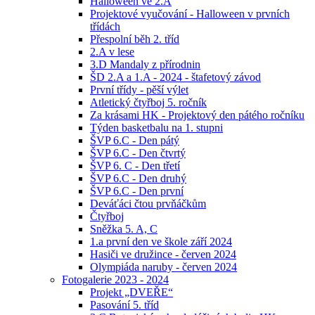
Halloween ve 2.A
Projektové vyučování - Halloween v prvních
třídách
Přespolní běh 2. tříd
2.A v lese
3.D Mandaly z přírodnin
ŠD 2.A a 1.A - 2024 - štafetový závod
První třídy - pěší výlet
Atletický čtyřboj 5. ročník
Za krásami HK - Projektový den pátého ročníku
Týden basketbalu na 1. stupni
ŠVP 6.C - Den pátý
ŠVP 6.C - Den čtvrtý
ŠVP 6. C - Den třetí
ŠVP 6.C - Den druhý
ŠVP 6.C - Den první
Deváťáci čtou prvňáčkům
Čtyřboj
Sněžka 5. A, C
1.a první den ve škole září 2024
Hasiči ve družince - červen 2024
Olympiáda naruby - červen 2024
Fotogalerie 2023 - 2024
Projekt „DVEŘE“
Pasování 5. tříd