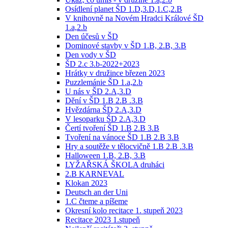
Osídlení planet ŠD 1.D,3.D,1.C,2.B
V knihovně na Novém Hradci Králové ŠD
1.a,2.b
Den účesů v ŠD
Dominové stavby v ŠD 1.B, 2.B, 3.B
Den vody v ŠD
ŠD 2.c 3.b-2022+2023
Hrátky v družince březen 2023
Puzzlemánie ŠD 1.a,2.b
U nás v ŠD 2.A,3.D
Dění v ŠD 1.B 2.B .3.B
Hvězdárna ŠD 2.A,3.D
V lesoparku ŠD 2.A,3.D
Čertí tvoření ŠD 1.B 2.B 3.B
Tvoření na vánoce ŠD 1.B 2.B 3.B
Hry a soutěže v tělocvičně 1.B 2.B .3.B
Halloween 1.B, 2.B, 3.B
LYŽAŘSKÁ ŠKOLA druháci
2.B KARNEVAL
Klokan 2023
Deutsch an der Uni
1.C čteme a píšeme
Okresní kolo recitace 1. stupeň 2023
Recitace 2023 1.stupeň