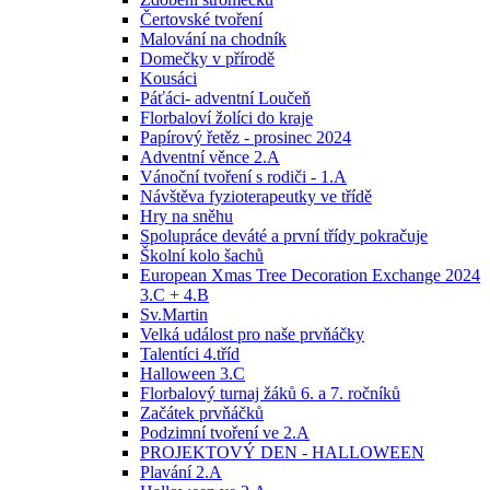
Čertovské tvoření
Malování na chodník
Domečky v přírodě
Kousáci
Páťáci- adventní Loučeň
Florbaloví žolíci do kraje
Papírový řetěz - prosinec 2024
Adventní věnce 2.A
Vánoční tvoření s rodiči - 1.A
Návštěva fyzioterapeutky ve třídě
Hry na sněhu
Spolupráce deváté a první třídy pokračuje
Školní kolo šachů
European Xmas Tree Decoration Exchange 2024
3.C + 4.B
Sv.Martin
Velká událost pro naše prvňáčky
Talentíci 4.tříd
Halloween 3.C
Florbalový turnaj žáků 6. a 7. ročníků
Začátek prvňáčků
Podzimní tvoření ve 2.A
PROJEKTOVÝ DEN - HALLOWEEN
Plavání 2.A