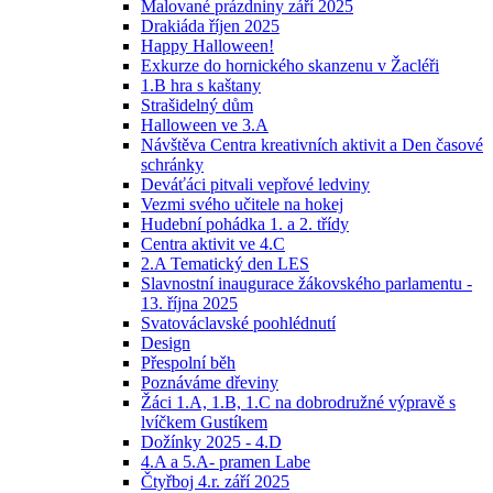
Malované prázdniny září 2025
Drakiáda říjen 2025
Happy Halloween!
Exkurze do hornického skanzenu v Žacléři
1.B hra s kaštany
Strašidelný dům
Halloween ve 3.A
Návštěva Centra kreativních aktivit a Den časové
schránky
Deváťáci pitvali vepřové ledviny
Vezmi svého učitele na hokej
Hudební pohádka 1. a 2. třídy
Centra aktivit ve 4.C
2.A Tematický den LES
Slavnostní inaugurace žákovského parlamentu -
13. října 2025
Svatováclavské poohlédnutí
Design
Přespolní běh
Poznáváme dřeviny
Žáci 1.A, 1.B, 1.C na dobrodružné výpravě s
lvíčkem Gustíkem
Dožínky 2025 - 4.D
4.A a 5.A- pramen Labe
Čtyřboj 4.r. září 2025