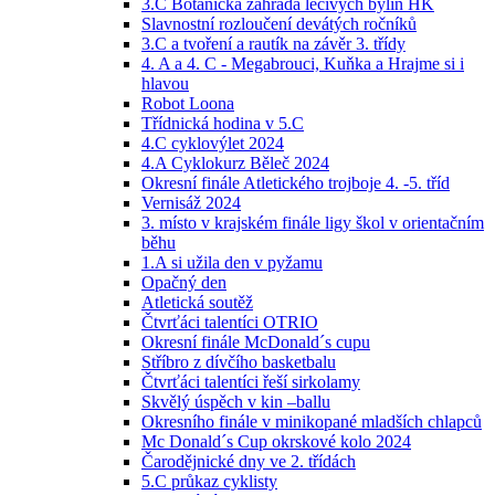
3.C Botanická zahrada léčivých bylin HK
Slavnostní rozloučení devátých ročníků
3.C a tvoření a rautík na závěr 3. třídy
4. A a 4. C - Megabrouci, Kuňka a Hrajme si i
hlavou
Robot Loona
Třídnická hodina v 5.C
4.C cyklovýlet 2024
4.A Cyklokurz Běleč 2024
Okresní finále Atletického trojboje 4. -5. tříd
Vernisáž 2024
3. místo v krajském finále ligy škol v orientačním
běhu
1.A si užila den v pyžamu
Opačný den
Atletická soutěž
Čtvrťáci talentíci OTRIO
Okresní finále McDonald´s cupu
Stříbro z dívčího basketbalu
Čtvrťáci talentíci řeší sirkolamy
Skvělý úspěch v kin –ballu
Okresního finále v minikopané mladších chlapců
Mc Donald´s Cup okrskové kolo 2024
Čarodějnické dny ve 2. třídách
5.C průkaz cyklisty