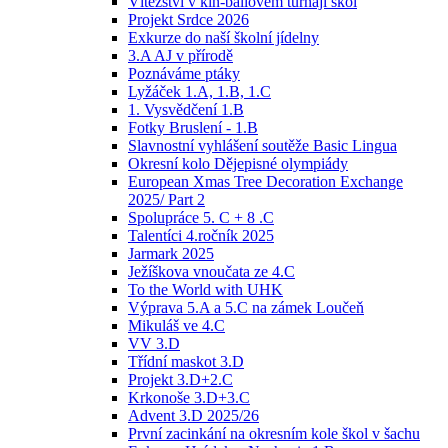
Vítězství v kin-ballovém turnaji škol
Projekt Srdce 2026
Exkurze do naší školní jídelny
3.A AJ v přírodě
Poznáváme ptáky
Lyžáček 1.A, 1.B, 1.C
1. Vysvědčení 1.B
Fotky Bruslení - 1.B
Slavnostní vyhlášení soutěže Basic Lingua
Okresní kolo Dějepisné olympiády
European Xmas Tree Decoration Exchange
2025/ Part 2
Spolupráce 5. C + 8 .C
Talentíci 4.ročník 2025
Jarmark 2025
Ježíškova vnoučata ze 4.C
To the World with UHK
Výprava 5.A a 5.C na zámek Loučeň
Mikuláš ve 4.C
VV 3.D
Třídní maskot 3.D
Projekt 3.D+2.C
Krkonoše 3.D+3.C
Advent 3.D 2025/26
První zacinkání na okresním kole škol v šachu