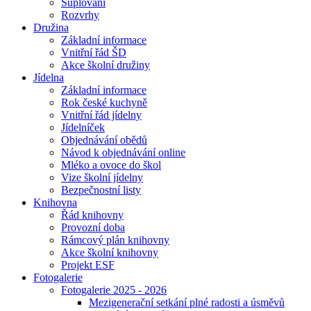
Suplování
Rozvrhy
Družina
Základní informace
Vnitřní řád ŠD
Akce školní družiny
Jídelna
Základní informace
Rok české kuchyně
Vnitřní řád jídelny
Jídelníček
Objednávání obědů
Návod k objednávání online
Mléko a ovoce do škol
Vize školní jídelny
Bezpečnostní listy
Knihovna
Řád knihovny
Provozní doba
Rámcový plán knihovny
Akce školní knihovny
Projekt ESF
Fotogalerie
Fotogalerie 2025 - 2026
Mezigenerační setkání plné radosti a úsměvů