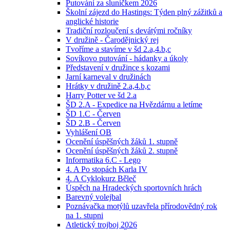
Putování za sluníčkem 2026
Školní zájezd do Hastings: Týden plný zážitků a
anglické historie
Tradiční rozloučení s devátými ročníky
V družině - Čarodějnický rej
Tvoříme a stavíme v šd 2.a,4.b,c
Sovíkovo putování - hádanky a úkoly
Představení v družince s kozami
Jarní karneval v družinách
Hrátky v družině 2.a,4.b,c
Harry Potter ve šd 2.a
ŠD 2.A - Expedice na Hvězdárnu a letíme
ŠD 1.C - Červen
ŠD 2.B - Červen
Vyhlášení OB
Ocenění úspěšných žáků 1. stupně
Ocenění úspěšných žáků 2. stupně
Informatika 6.C - Lego
4. A Po stopách Karla IV
4. A Cyklokurz Běleč
Úspěch na Hradeckých sportovních hrách
Barevný volejbal
Poznávačka motýlů uzavřela přírodovědný rok
na 1. stupni
Atletický trojboj 2026