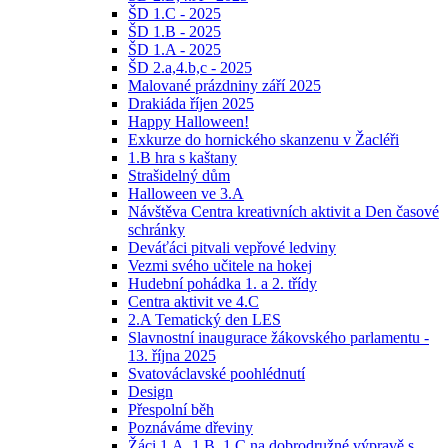
ŠD 1.C - 2025
ŠD 1.B - 2025
ŠD 1.A - 2025
ŠD 2.a,4.b,c - 2025
Malované prázdniny září 2025
Drakiáda říjen 2025
Happy Halloween!
Exkurze do hornického skanzenu v Žacléři
1.B hra s kaštany
Strašidelný dům
Halloween ve 3.A
Návštěva Centra kreativních aktivit a Den časové
schránky
Deváťáci pitvali vepřové ledviny
Vezmi svého učitele na hokej
Hudební pohádka 1. a 2. třídy
Centra aktivit ve 4.C
2.A Tematický den LES
Slavnostní inaugurace žákovského parlamentu -
13. října 2025
Svatováclavské poohlédnutí
Design
Přespolní běh
Poznáváme dřeviny
Žáci 1.A, 1.B, 1.C na dobrodružné výpravě s