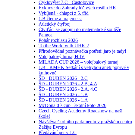
Cyklovýlet 7.C - Častolovice
Exkurze do Zahrady léčivých rostlin HK
Vybíjená - chlapci z 5. tříd
1.B čteme a hrajeme si
Atletický čtyřboj
Čtvrťáci se zapojili do matematické soutěže
Pangea
Pohár rozhlasu 2026
To the World with UHK 2
Přírodovědná poznávačka potřetí: jaro je tady!
Volejbalový turnaj H IV
MILADA CUP 2026 – volejbalový turnaj
1.B - KMHK Setkání s velrybou aneb poprvé v
knihovně
ŠD - DUBEN 2026 - 2.C
ŠD - DUBEN 2026 - 2.B, 4.A
ŠD - DUBEN 2026 - 2.A, 4.C
ŠD - DUBEN 2026 - 1.B
ŠD - DUBEN 2026 - 1.A
McDonald´s cup - školní kolo 2026
Czech Cycling Academy Roadshow na naší
škole!
Návštěva školního parlamentu v pražském centru
Zažijte Evropu
Předávání per v 1.C