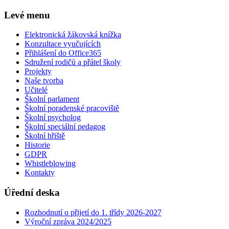
Levé menu
Elektronická žákovská knížka
Konzultace vyučujících
Přihlášení do Office365
Sdružení rodičů a přátel školy
Projekty
Naše tvorba
Učitelé
Školní parlament
Školní poradenské pracoviště
Školní psycholog
Školní speciální pedagog
Školní hřiště
Historie
GDPR
Whistleblowing
Kontakty
Úřední deska
Rozhodnutí o přijetí do 1. třídy 2026-2027
Výroční zpráva 2024/2025