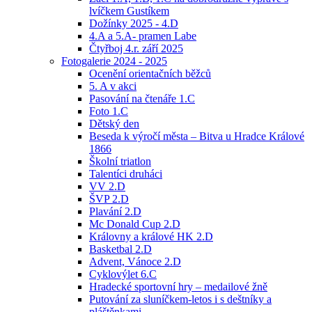
lvíčkem Gustíkem
Dožínky 2025 - 4.D
4.A a 5.A- pramen Labe
Čtyřboj 4.r. září 2025
Fotogalerie 2024 - 2025
Ocenění orientačních běžců
5. A v akci
Pasování na čtenáře 1.C
Foto 1.C
Dětský den
Beseda k výročí města – Bitva u Hradce Králové
1866
Školní triatlon
Talentíci druháci
VV 2.D
ŠVP 2.D
Plavání 2.D
Mc Donald Cup 2.D
Královny a králové HK 2.D
Basketbal 2.D
Advent, Vánoce 2.D
Cyklovýlet 6.C
Hradecké sportovní hry – medailové žně
Putování za sluníčkem-letos i s deštníky a
pláštěnkami