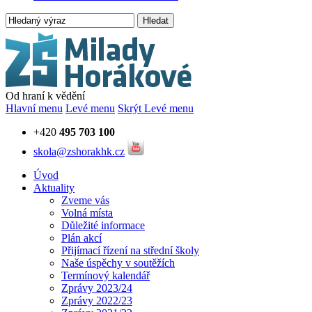
Hledat
Od hraní k vědění
Hlavní menu
Levé menu
Skrýt Levé menu
+420
495 703 100
skola@zshorakhk.cz
Úvod
Aktuality
Zveme vás
Volná místa
Důležité informace
Plán akcí
Přijímací řízení na střední školy
Naše úspěchy v soutěžích
Termínový kalendář
Zprávy 2023/24
Zprávy 2022/23