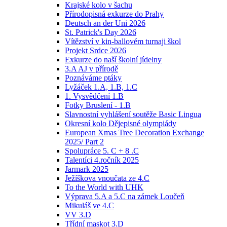
Krajské kolo v šachu
Přírodopisná exkurze do Prahy
Deutsch an der Uni 2026
St. Patrick's Day 2026
Vítězství v kin-ballovém turnaji škol
Projekt Srdce 2026
Exkurze do naší školní jídelny
3.A AJ v přírodě
Poznáváme ptáky
Lyžáček 1.A, 1.B, 1.C
1. Vysvědčení 1.B
Fotky Bruslení - 1.B
Slavnostní vyhlášení soutěže Basic Lingua
Okresní kolo Dějepisné olympiády
European Xmas Tree Decoration Exchange
2025/ Part 2
Spolupráce 5. C + 8 .C
Talentíci 4.ročník 2025
Jarmark 2025
Ježíškova vnoučata ze 4.C
To the World with UHK
Výprava 5.A a 5.C na zámek Loučeň
Mikuláš ve 4.C
VV 3.D
Třídní maskot 3.D