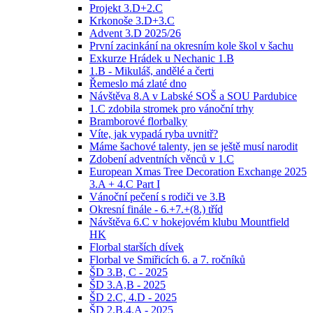
Projekt 3.D+2.C
Krkonoše 3.D+3.C
Advent 3.D 2025/26
První zacinkání na okresním kole škol v šachu
Exkurze Hrádek u Nechanic 1.B
1.B - Mikuláš, andělé a čerti
Řemeslo má zlaté dno
Návštěva 8.A v Labské SOŠ a SOU Pardubice
1.C zdobila stromek pro vánoční trhy
Bramborové florbalky
Víte, jak vypadá ryba uvnitř?
Máme šachové talenty, jen se ještě musí narodit
Zdobení adventních věnců v 1.C
European Xmas Tree Decoration Exchange 2025
3.A + 4.C Part I
Vánoční pečení s rodiči ve 3.B
Okresní finále - 6.+7.+(8.) tříd
Návštěva 6.C v hokejovém klubu Mountfield
HK
Florbal starších dívek
Florbal ve Smiřicích 6. a 7. ročníků
ŠD 3.B, C - 2025
ŠD 3.A,B - 2025
ŠD 2.C, 4.D - 2025
ŠD 2.B,4.A - 2025