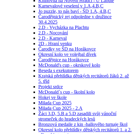
Knihovna na Novém Hradci - U Labutě
Karnevalové veselení v 1.A,4.B,C
Jo puzzle, to nás baví - ŠD 1.A, 4.B,C
Čarodějnický rej odpoledne v družince
30.4.2025
2.D - Vycházka na Plachtu
2.D - Nocování
2.D - Karneval
2D - Hraní venku
Čarodky ve ŠD na Horákovce
Okresní kolo ve volejbal dívek
Čarodějnice na Horákovce
McDonald's cup - okrskové kolo
Beseda s exekutorem
Krajská přehlídka dětských recitátorů žáků 2. až
5. tříd
Projekt srdce
McDonald´s cup - školní kolo
Hokej ve škole
Milada Cup 2025
Milada Cup 2025 - 2.A
Žáci 3.D, 5.B a 5.D zasadili svůj vánoční
stromeček do hradeckých lesů
Bronzová medaile z kin -ballového turnaje škol
Okresní kolo přehlídky dětských recitátorů 1. a 2.