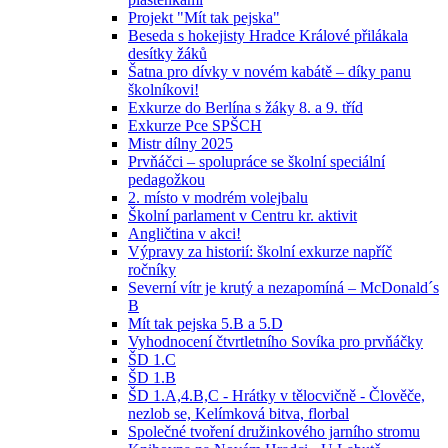
Projekt "Mít tak pejska"
Beseda s hokejisty Hradce Králové přilákala
desítky žáků
Šatna pro dívky v novém kabátě – díky panu
školníkovi!
Exkurze do Berlína s žáky 8. a 9. tříd
Exkurze Pce SPŠCH
Mistr dílny 2025
Prvňáčci – spolupráce se školní speciální
pedagožkou
2. místo v modrém volejbalu
Školní parlament v Centru kr. aktivit
Angličtina v akci!
Výpravy za historií: školní exkurze napříč
ročníky
Severní vítr je krutý a nezapomíná – McDonald´s
B
Mít tak pejska 5.B a 5.D
Vyhodnocení čtvrtletního Sovíka pro prvňáčky
ŠD 1.C
ŠD 1.B
ŠD 1.A,4.B,C - Hrátky v tělocvičně - Člověče,
nezlob se, Kelímková bitva, florbal
Společné tvoření družinkového jarního stromu