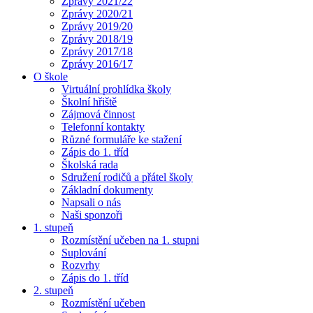
Zprávy 2021/22
Zprávy 2020/21
Zprávy 2019/20
Zprávy 2018/19
Zprávy 2017/18
Zprávy 2016/17
O škole
Virtuální prohlídka školy
Školní hřiště
Zájmová činnost
Telefonní kontakty
Různé formuláře ke stažení
Zápis do 1. tříd
Školská rada
Sdružení rodičů a přátel školy
Základní dokumenty
Napsali o nás
Naši sponzoři
1. stupeň
Rozmístění učeben na 1. stupni
Suplování
Rozvrhy
Zápis do 1. tříd
2. stupeň
Rozmístění učeben