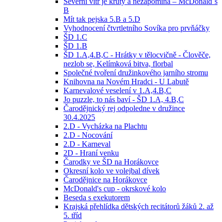
Severní vítr je krutý a nezapomíná – McDonald´s
B
Mít tak pejska 5.B a 5.D
Vyhodnocení čtvrtletního Sovíka pro prvňáčky
ŠD 1.C
ŠD 1.B
ŠD 1.A,4.B,C - Hrátky v tělocvičně - Člověče,
nezlob se, Kelímková bitva, florbal
Společné tvoření družinkového jarního stromu
Knihovna na Novém Hradci - U Labutě
Karnevalové veselení v 1.A,4.B,C
Jo puzzle, to nás baví - ŠD 1.A, 4.B,C
Čarodějnický rej odpoledne v družince
30.4.2025
2.D - Vycházka na Plachtu
2.D - Nocování
2.D - Karneval
2D - Hraní venku
Čarodky ve ŠD na Horákovce
Okresní kolo ve volejbal dívek
Čarodějnice na Horákovce
McDonald's cup - okrskové kolo
Beseda s exekutorem
Krajská přehlídka dětských recitátorů žáků 2. až
5. tříd