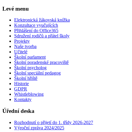
Levé menu
Elektronická žákovská knížka
Konzultace vyučujících
Přihlášení do Office365
Sdružení rodičů a přátel školy
Projekty
Naše tvorba
Učitelé
Školní parlament
Školní poradenské pracoviště
Školní psycholog
Školní speciální pedagog
Školní hřiště
Historie
GDPR
Whistleblowing
Kontakty
Úřední deska
Rozhodnutí o přijetí do 1. třídy 2026-2027
Výroční zpráva 2024/2025