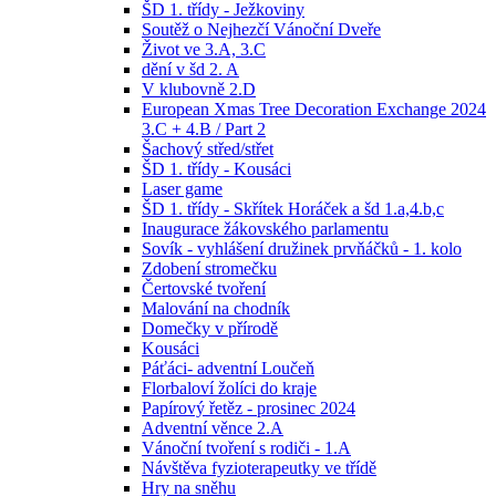
ŠD 1. třídy - Ježkoviny
Soutěž o Nejhezčí Vánoční Dveře
Život ve 3.A, 3.C
dění v šd 2. A
V klubovně 2.D
European Xmas Tree Decoration Exchange 2024
3.C + 4.B / Part 2
Šachový střed/střet
ŠD 1. třídy - Kousáci
Laser game
ŠD 1. třídy - Skřítek Horáček a šd 1.a,4.b,c
Inaugurace žákovského parlamentu
Sovík - vyhlášení družinek prvňáčků - 1. kolo
Zdobení stromečku
Čertovské tvoření
Malování na chodník
Domečky v přírodě
Kousáci
Páťáci- adventní Loučeň
Florbaloví žolíci do kraje
Papírový řetěz - prosinec 2024
Adventní věnce 2.A
Vánoční tvoření s rodiči - 1.A
Návštěva fyzioterapeutky ve třídě
Hry na sněhu