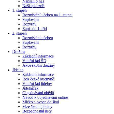
Napsali o nás
Naši sponzoři
1. stupeň
Rozmístění učeben na 1. stupni
Suplování
Rozvrhy
Zápis do 1. tříd
2. stupeň
Rozmístění učeben
Suplování
Rozvrhy
Družina
Základní informace
Vnitřní řád ŠD
Akce školní družiny
Jídelna
Základní informace
Rok české kuchyně
Vnitřní řád jídelny
Jídelníček
Objednávání obědů
Návod k objednávání online
Mléko a ovoce do škol
Vize školní jídelny
Bezpečnostní listy