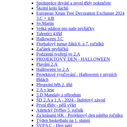
Spolupráce deváté a první třídy pokračuje
Školní kolo šachů
European Xmas Tree Decoration Exchange 2024
3.C + 4.B
Sv.Martin
Velká událost pro naše prvňáčky
Talentíci 4.tříd
Halloween 3.C
Florbalový turnaj žáků 6. a 7. ročníků
Začátek prvňáčků
Podzimní tvoření ve 2.A
PROJEKTOVÝ DEN - HALLOWEEN
Plavání 2.A
Halloween ve 2.A
Projektové vyučování - Halloween v prvních
třídách
Přespolní běh 2. tříd
2.A v lese
3.D Mandaly z přírodnin
ŠD 2.A a 1.A - 2024 - štafetový závod
První třídy - pěší výlet
Atletický čtyřboj 5. ročník
Za krásami HK - Projektový den pátého ročníku
Týden basketbalu na 1. stupni
ŠVP 6.C - Den pátý