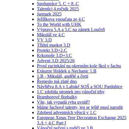
Spolupráce 5. C + 8 .C
Talentíci 4.ročník 2025
Jarmark 2025
Ježíškova vnoučata ze 4.C
To the World with UHK
Výprava 5.A a 5.C na zámek Loučeň
Mikuláš ve 4.C
VV 3.D
Třídní maskot 3.D
Projekt 3.D+2.C
Krkonoše 3.D+3.C
Advent 3.D 2025/26
První zacinkání na okresním kole škol v šachu
Exkurze Hrádek u Nechanic 1.B
1.B - Mikuláš, andělé a čerti
Řemeslo má zlaté dno
Návštěva 8.A v Labské SOŠ a SOU Pardubice
1.C zdobila stromek pro vánoční trhy
Bramborové florbalky
Víte, jak vypadá ryba uvnitř?
Máme šachové talenty, jen se ještě musí narodit
Zdobení adventních věnců v 1.C
European Xmas Tree Decoration Exchange 2025
3.A + 4.C Part I
Vánoční pečení s rodiči ve 3.B