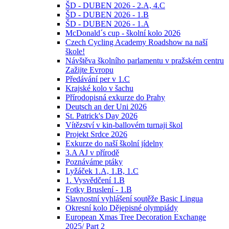
ŠD - DUBEN 2026 - 2.A, 4.C
ŠD - DUBEN 2026 - 1.B
ŠD - DUBEN 2026 - 1.A
McDonald´s cup - školní kolo 2026
Czech Cycling Academy Roadshow na naší
škole!
Návštěva školního parlamentu v pražském centru
Zažijte Evropu
Předávání per v 1.C
Krajské kolo v šachu
Přírodopisná exkurze do Prahy
Deutsch an der Uni 2026
St. Patrick's Day 2026
Vítězství v kin-ballovém turnaji škol
Projekt Srdce 2026
Exkurze do naší školní jídelny
3.A AJ v přírodě
Poznáváme ptáky
Lyžáček 1.A, 1.B, 1.C
1. Vysvědčení 1.B
Fotky Bruslení - 1.B
Slavnostní vyhlášení soutěže Basic Lingua
Okresní kolo Dějepisné olympiády
European Xmas Tree Decoration Exchange
2025/ Part 2