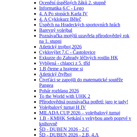
Ocenění úspěšných žáků 2. stupně
Informatika 6.C - Lego
4. A Po stopách Karla IV
4. A Cyklokurz Běleč
Úspěch na Hradeckých sportovních hrách
Barevný volejbal
Poznávačka motýlů uzavřela přírodovědný rok
na 1. stupni
Atletický trojboj 2026
Cyklovýlet 7.C - Častolovice
Exkurze do Zahrady léčivých rostlin HK
Vybíjená - chlapci z 5. tříd
1.B čteme a hrajeme si
Atletický čtyřboj
Čtvrťáci se zapojili do matematické soutěže
Pangea
Pohár rozhlasu 2026
To the World with UHK 2
Přírodovědná poznávačka potřetí: jaro je tady!
Volejbalový turnaj H IV
MILADA CUP 2026 – volejbalový turnaj
1.B - KMHK Setkání s velrybou aneb poprvé v
knihovně
ŠD - DUBEN 2026 - 2.C
ŠD - DUBEN 2026 - 2.B, 4.A