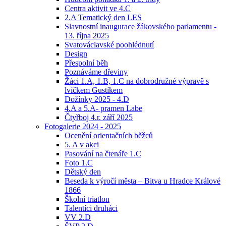
Centra aktivit ve 4.C
2.A Tematický den LES
Slavnostní inaugurace žákovského parlamentu -
13. října 2025
Svatováclavské poohlédnutí
Design
Přespolní běh
Poznáváme dřeviny
Žáci 1.A, 1.B, 1.C na dobrodružné výpravě s
lvíčkem Gustíkem
Dožínky 2025 - 4.D
4.A a 5.A- pramen Labe
Čtyřboj 4.r. září 2025
Fotogalerie 2024 - 2025
Ocenění orientačních běžců
5. A v akci
Pasování na čtenáře 1.C
Foto 1.C
Dětský den
Beseda k výročí města – Bitva u Hradce Králové
1866
Školní triatlon
Talentíci druháci
VV 2.D