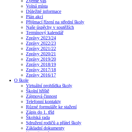
Zveme vás
Volná místa
Důležité informace
Plán akcí
Přijímací řízení na střední školy
Naše úspěchy v soutěžích
Termínový kalendář
Zprávy 2023/24
Zprávy 2022/23
Zprávy 2021/22
Zprávy 2020/21
Zprávy 2019/20
Zprávy 2018/19
Zprávy 2017/18
Zprávy 2016/17
O škole
Virtuální prohlídka školy
Školní hřiště
Zájmová činnost
Telefonní kontakty
Různé formuláře ke stažení
Zápis do 1. tříd
Školská rada
Sdružení rodičů a přátel školy
Základní dokumenty