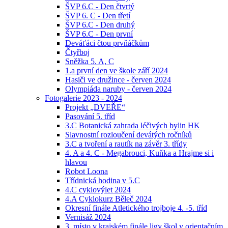
ŠVP 6.C - Den čtvrtý
ŠVP 6. C - Den třetí
ŠVP 6.C - Den druhý
ŠVP 6.C - Den první
Deváťáci čtou prvňáčkům
Čtyřboj
Sněžka 5. A, C
1.a první den ve škole září 2024
Hasiči ve družince - červen 2024
Olympiáda naruby - červen 2024
Fotogalerie 2023 - 2024
Projekt „DVEŘE“
Pasování 5. tříd
3.C Botanická zahrada léčivých bylin HK
Slavnostní rozloučení devátých ročníků
3.C a tvoření a rautík na závěr 3. třídy
4. A a 4. C - Megabrouci, Kuňka a Hrajme si i
hlavou
Robot Loona
Třídnická hodina v 5.C
4.C cyklovýlet 2024
4.A Cyklokurz Běleč 2024
Okresní finále Atletického trojboje 4. -5. tříd
Vernisáž 2024
3. místo v krajském finále ligy škol v orientačním