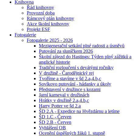
Knihovna
Řád knihovny
Provozní doba
Rámcový plán knihovny
Akce školní knihovny
Projekt ESF
Fotogalerie
Fotogalerie 2025 - 2026
Mezigenerační setkání plné radosti a úsměvů
Putování za sluníčkem 2026
Školní zájezd do Hastings: Týden plný zážitků a
anglické historie
Tradiční rozloučení s devátými ročníky
V družině - Čarodějnický rej
Tvoříme a stavíme v šd 2.a,4.b,c
Sovíkovo putování - hádanky a úkoly
Představení v družince s kozami
Jarní karneval v družinách
Hrátky v družině 2.a,4.b,c
Harry Potter ve šd 2.a
ŠD 2.A - Expedice na Hvězdárnu a letíme
ŠD 1.C - Červen
ŠD 2.B - Červen
Vyhlášení OB
Ocenění úspěšných žáků 1. stupně