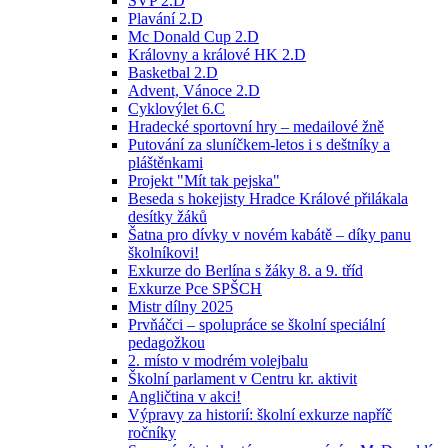
ŠVP 2.D
Plavání 2.D
Mc Donald Cup 2.D
Královny a králové HK 2.D
Basketbal 2.D
Advent, Vánoce 2.D
Cyklovýlet 6.C
Hradecké sportovní hry – medailové žně
Putování za sluníčkem-letos i s deštníky a
pláštěnkami
Projekt "Mít tak pejska"
Beseda s hokejisty Hradce Králové přilákala
desítky žáků
Šatna pro dívky v novém kabátě – díky panu
školníkovi!
Exkurze do Berlína s žáky 8. a 9. tříd
Exkurze Pce SPŠCH
Mistr dílny 2025
Prvňáčci – spolupráce se školní speciální
pedagožkou
2. místo v modrém volejbalu
Školní parlament v Centru kr. aktivit
Angličtina v akci!
Výpravy za historií: školní exkurze napříč
ročníky