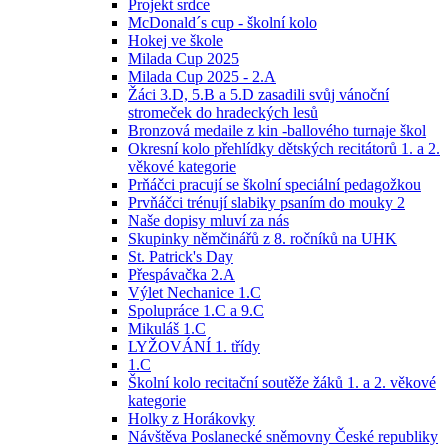
Projekt srdce
McDonald´s cup - školní kolo
Hokej ve škole
Milada Cup 2025
Milada Cup 2025 - 2.A
Žáci 3.D, 5.B a 5.D zasadili svůj vánoční
stromeček do hradeckých lesů
Bronzová medaile z kin -ballového turnaje škol
Okresní kolo přehlídky dětských recitátorů 1. a 2.
věkové kategorie
Prňáčci pracují se školní speciální pedagožkou
Prvňáčci trénují slabiky psaním do mouky 2
Naše dopisy mluví za nás
Skupinky němčinářů z 8. ročníků na UHK
St. Patrick's Day
Přespávačka 2.A
Výlet Nechanice 1.C
Spolupráce 1.C a 9.C
Mikuláš 1.C
LYŽOVÁNÍ 1. třídy
1.C
Školní kolo recitační soutěže žáků 1. a 2. věkové
kategorie
Holky z Horákovky
Návštěva Poslanecké sněmovny České republiky