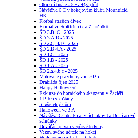
Okresní finále - 6.+7.+(8.) tříd
Návštěva 6.C v hokejovém klubu Mountfield
HK
Florbal starších dívek
Florbal ve Smiřicích 6. a 7. ročníků
ŠD 3.B, C - 2025
ŠD 3.A,B - 2025
ŠD 2.C, 4.D - 2025
ŠD 2.B,4.A - 2025
ŠD 1.C - 2025
ŠD 1.B - 2025
ŠD 1.A - 2025
ŠD 2.a,4.b,c - 2025
Malované prázdniny září 2025
Drakiáda říjen 2025
Happy Halloween!
Exkurze do hornického skanzenu v Žacléři
1.B hra s kaštany
Strašidelný dům
Halloween ve 3.A
Návštěva Centra kreativních aktivit a Den časové
schránky
Deváťáci pitvali vepřové ledviny
Vezmi svého učitele na hokej
Hudební pohádka 1. a 2. třídy