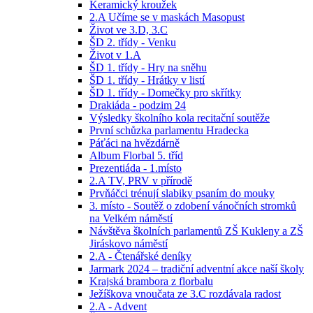
Keramický kroužek
2.A Učíme se v maskách Masopust
Život ve 3.D, 3.C
ŠD 2. třídy - Venku
Život v 1.A
ŠD 1. třídy - Hry na sněhu
ŠD 1. třídy - Hrátky v listí
ŠD 1. třídy - Domečky pro skřítky
Drakiáda - podzim 24
Výsledky školního kola recitační soutěže
První schůzka parlamentu Hradecka
Páťáci na hvězdárně
Album Florbal 5. tříd
Prezentiáda - 1.místo
2.A TV, PRV v přírodě
Prvňáčci trénují slabiky psaním do mouky
3. místo - Soutěž o zdobení vánočních stromků
na Velkém náměstí
Návštěva školních parlamentů ZŠ Kukleny a ZŠ
Jiráskovo náměstí
2.A - Čtenářské deníky
Jarmark 2024 – tradiční adventní akce naší školy
Krajská brambora z florbalu
Ježíškova vnoučata ze 3.C rozdávala radost
2.A - Advent