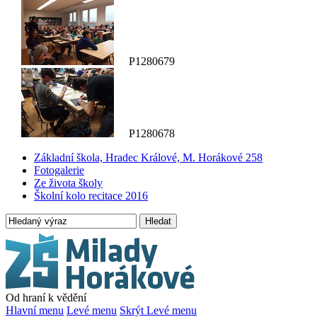
P1280679
P1280678
Základní škola, Hradec Králové, M. Horákové 258
Fotogalerie
Ze života školy
Školní kolo recitace 2016
Hledat
Od hraní k vědění
Hlavní menu
Levé menu
Skrýt Levé menu