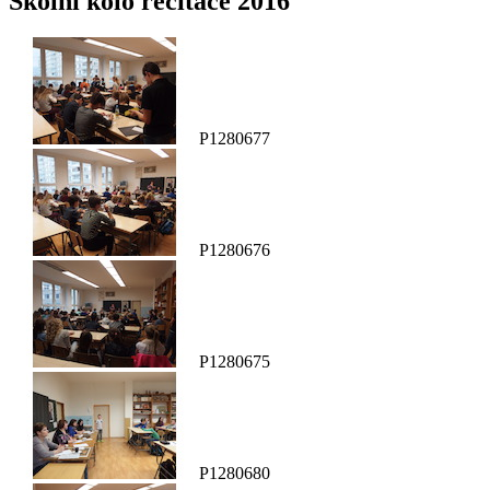
Školní kolo recitace 2016
P1280677
P1280676
P1280675
P1280680