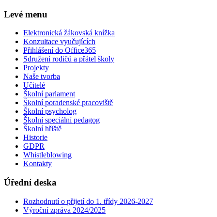
Levé menu
Elektronická žákovská knížka
Konzultace vyučujících
Přihlášení do Office365
Sdružení rodičů a přátel školy
Projekty
Naše tvorba
Učitelé
Školní parlament
Školní poradenské pracoviště
Školní psycholog
Školní speciální pedagog
Školní hřiště
Historie
GDPR
Whistleblowing
Kontakty
Úřední deska
Rozhodnutí o přijetí do 1. třídy 2026-2027
Výroční zpráva 2024/2025