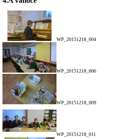
4.A vánoce
WP_20151218_004
WP_20151218_006
WP_20151218_009
WP_20151218_011