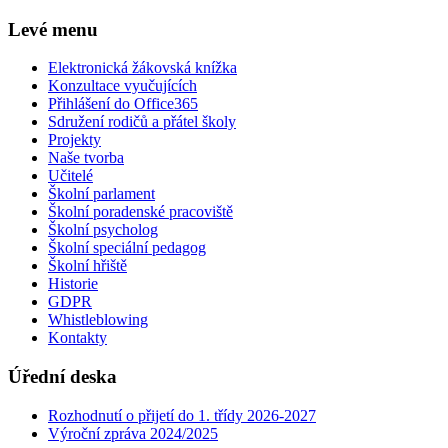
Levé menu
Elektronická žákovská knížka
Konzultace vyučujících
Přihlášení do Office365
Sdružení rodičů a přátel školy
Projekty
Naše tvorba
Učitelé
Školní parlament
Školní poradenské pracoviště
Školní psycholog
Školní speciální pedagog
Školní hřiště
Historie
GDPR
Whistleblowing
Kontakty
Úřední deska
Rozhodnutí o přijetí do 1. třídy 2026-2027
Výroční zpráva 2024/2025