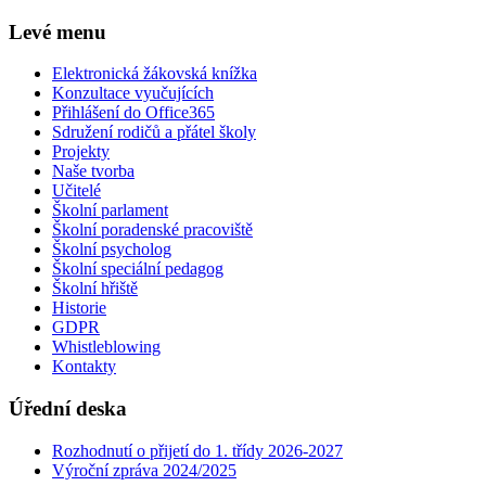
Levé menu
Elektronická žákovská knížka
Konzultace vyučujících
Přihlášení do Office365
Sdružení rodičů a přátel školy
Projekty
Naše tvorba
Učitelé
Školní parlament
Školní poradenské pracoviště
Školní psycholog
Školní speciální pedagog
Školní hřiště
Historie
GDPR
Whistleblowing
Kontakty
Úřední deska
Rozhodnutí o přijetí do 1. třídy 2026-2027
Výroční zpráva 2024/2025