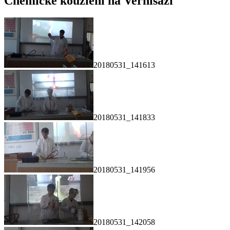
Chemické kouzlení na Vernisáži
20180531_141613
20180531_141833
20180531_141956
20180531_142058