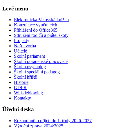
Levé menu
Elektronická žákovská knížka
Konzultace vyučujících
Přihlášení do Office365
Sdružení rodičů a přátel školy
Projekty
Naše tvorba
Učitelé
Školní parlament
Školní poradenské pracoviště
Školní psycholog
Školní speciální pedagog
Školní hřiště
Historie
GDPR
Whistleblowing
Kontakty
Úřední deska
Rozhodnutí o přijetí do 1. třídy 2026-2027
Výroční zpráva 2024/2025