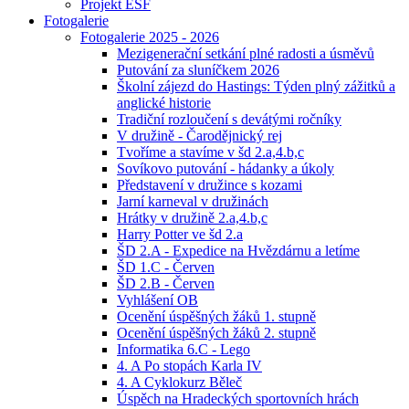
Projekt ESF
Fotogalerie
Fotogalerie 2025 - 2026
Mezigenerační setkání plné radosti a úsměvů
Putování za sluníčkem 2026
Školní zájezd do Hastings: Týden plný zážitků a
anglické historie
Tradiční rozloučení s devátými ročníky
V družině - Čarodějnický rej
Tvoříme a stavíme v šd 2.a,4.b,c
Sovíkovo putování - hádanky a úkoly
Představení v družince s kozami
Jarní karneval v družinách
Hrátky v družině 2.a,4.b,c
Harry Potter ve šd 2.a
ŠD 2.A - Expedice na Hvězdárnu a letíme
ŠD 1.C - Červen
ŠD 2.B - Červen
Vyhlášení OB
Ocenění úspěšných žáků 1. stupně
Ocenění úspěšných žáků 2. stupně
Informatika 6.C - Lego
4. A Po stopách Karla IV
4. A Cyklokurz Běleč
Úspěch na Hradeckých sportovních hrách