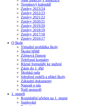
Naše úspěchy v soutěžích
Termínový kalendář
Zprávy 2023/24
Zprávy 2022/23
Zprávy 2021/22
Zprávy 2020/21
Zprávy 2019/20
Zprávy 2018/19
Zprávy 2017/18
Zprávy 2016/17
O škole
Virtuální prohlídka školy
Školní hřiště
Zájmová činnost
Telefonní kontakty
Různé formuláře ke stažení
Zápis do 1. tříd
Školská rada
Sdružení rodičů a přátel školy
Základní dokumenty
Napsali o nás
Naši sponzoři
1. stupeň
Rozmístění učeben na 1. stupni
Suplování