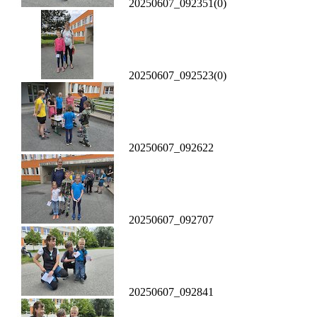
20250607_092351(0)
20250607_092523(0)
20250607_092622
20250607_092707
20250607_092841