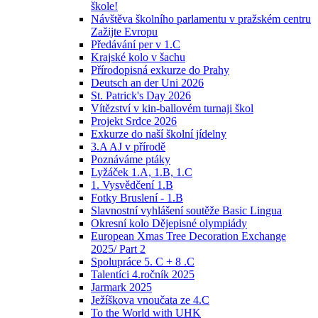
škole!
Návštěva školního parlamentu v pražském centru
Zažijte Evropu
Předávání per v 1.C
Krajské kolo v šachu
Přírodopisná exkurze do Prahy
Deutsch an der Uni 2026
St. Patrick's Day 2026
Vítězství v kin-ballovém turnaji škol
Projekt Srdce 2026
Exkurze do naší školní jídelny
3.A AJ v přírodě
Poznáváme ptáky
Lyžáček 1.A, 1.B, 1.C
1. Vysvědčení 1.B
Fotky Bruslení - 1.B
Slavnostní vyhlášení soutěže Basic Lingua
Okresní kolo Dějepisné olympiády
European Xmas Tree Decoration Exchange
2025/ Part 2
Spolupráce 5. C + 8 .C
Talentíci 4.ročník 2025
Jarmark 2025
Ježíškova vnoučata ze 4.C
To the World with UHK