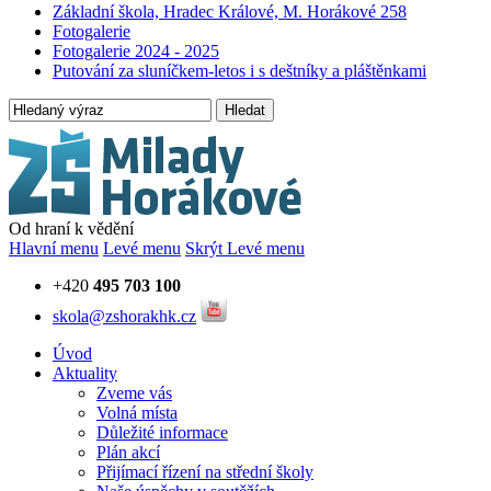
Základní škola, Hradec Králové, M. Horákové 258
Fotogalerie
Fotogalerie 2024 - 2025
Putování za sluníčkem-letos i s deštníky a pláštěnkami
Hledat
Od hraní k vědění
Hlavní menu
Levé menu
Skrýt Levé menu
+420
495 703 100
skola@zshorakhk.cz
Úvod
Aktuality
Zveme vás
Volná místa
Důležité informace
Plán akcí
Přijímací řízení na střední školy