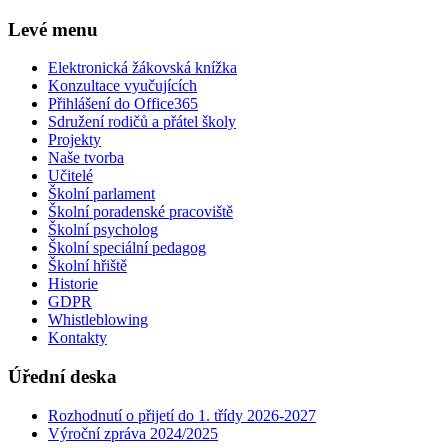
Levé menu
Elektronická žákovská knížka
Konzultace vyučujících
Přihlášení do Office365
Sdružení rodičů a přátel školy
Projekty
Naše tvorba
Učitelé
Školní parlament
Školní poradenské pracoviště
Školní psycholog
Školní speciální pedagog
Školní hřiště
Historie
GDPR
Whistleblowing
Kontakty
Úřední deska
Rozhodnutí o přijetí do 1. třídy 2026-2027
Výroční zpráva 2024/2025