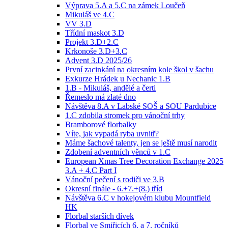
Výprava 5.A a 5.C na zámek Loučeň
Mikuláš ve 4.C
VV 3.D
Třídní maskot 3.D
Projekt 3.D+2.C
Krkonoše 3.D+3.C
Advent 3.D 2025/26
První zacinkání na okresním kole škol v šachu
Exkurze Hrádek u Nechanic 1.B
1.B - Mikuláš, andělé a čerti
Řemeslo má zlaté dno
Návštěva 8.A v Labské SOŠ a SOU Pardubice
1.C zdobila stromek pro vánoční trhy
Bramborové florbalky
Víte, jak vypadá ryba uvnitř?
Máme šachové talenty, jen se ještě musí narodit
Zdobení adventních věnců v 1.C
European Xmas Tree Decoration Exchange 2025
3.A + 4.C Part I
Vánoční pečení s rodiči ve 3.B
Okresní finále - 6.+7.+(8.) tříd
Návštěva 6.C v hokejovém klubu Mountfield
HK
Florbal starších dívek
Florbal ve Smiřicích 6. a 7. ročníků