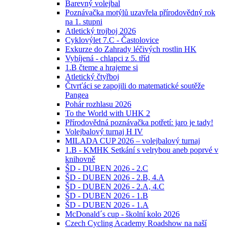
Barevný volejbal
Poznávačka motýlů uzavřela přírodovědný rok
na 1. stupni
Atletický trojboj 2026
Cyklovýlet 7.C - Častolovice
Exkurze do Zahrady léčivých rostlin HK
Vybíjená - chlapci z 5. tříd
1.B čteme a hrajeme si
Atletický čtyřboj
Čtvrťáci se zapojili do matematické soutěže
Pangea
Pohár rozhlasu 2026
To the World with UHK 2
Přírodovědná poznávačka potřetí: jaro je tady!
Volejbalový turnaj H IV
MILADA CUP 2026 – volejbalový turnaj
1.B - KMHK Setkání s velrybou aneb poprvé v
knihovně
ŠD - DUBEN 2026 - 2.C
ŠD - DUBEN 2026 - 2.B, 4.A
ŠD - DUBEN 2026 - 2.A, 4.C
ŠD - DUBEN 2026 - 1.B
ŠD - DUBEN 2026 - 1.A
McDonald´s cup - školní kolo 2026
Czech Cycling Academy Roadshow na naší