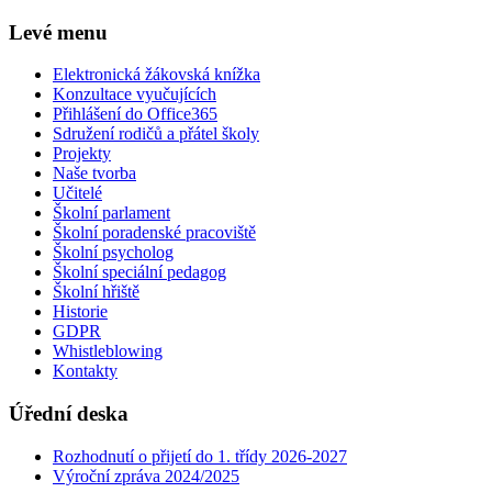
Levé menu
Elektronická žákovská knížka
Konzultace vyučujících
Přihlášení do Office365
Sdružení rodičů a přátel školy
Projekty
Naše tvorba
Učitelé
Školní parlament
Školní poradenské pracoviště
Školní psycholog
Školní speciální pedagog
Školní hřiště
Historie
GDPR
Whistleblowing
Kontakty
Úřední deska
Rozhodnutí o přijetí do 1. třídy 2026-2027
Výroční zpráva 2024/2025