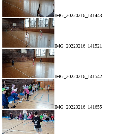
IMG_20220216_141443
IMG_20220216_141521
IMG_20220216_141542
IMG_20220216_141655