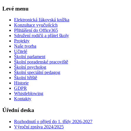
Levé menu
Elektronická žákovská knížka
Konzultace vyučujících
Přihlášení do Office365
Sdružení rodičů a přátel školy
Projekty
Naše tvorba
Učitelé
Školní parlament
Školní poradenské pracoviště
Školní psycholog
Školní speciální pedagog
Školní hřiště
Historie
GDPR
Whistleblowing
Kontakty
Úřední deska
Rozhodnutí o přijetí do 1. třídy 2026-2027
Výroční zpráva 2024/2025