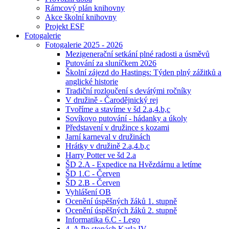
Rámcový plán knihovny
Akce školní knihovny
Projekt ESF
Fotogalerie
Fotogalerie 2025 - 2026
Mezigenerační setkání plné radosti a úsměvů
Putování za sluníčkem 2026
Školní zájezd do Hastings: Týden plný zážitků a
anglické historie
Tradiční rozloučení s devátými ročníky
V družině - Čarodějnický rej
Tvoříme a stavíme v šd 2.a,4.b,c
Sovíkovo putování - hádanky a úkoly
Představení v družince s kozami
Jarní karneval v družinách
Hrátky v družině 2.a,4.b,c
Harry Potter ve šd 2.a
ŠD 2.A - Expedice na Hvězdárnu a letíme
ŠD 1.C - Červen
ŠD 2.B - Červen
Vyhlášení OB
Ocenění úspěšných žáků 1. stupně
Ocenění úspěšných žáků 2. stupně
Informatika 6.C - Lego
4. A Po stopách Karla IV