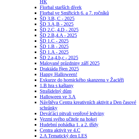
HK
Florbal starších dívek
Florbal ve Smiřicích 6. a 7. ročníků
ŠD 3.B, C - 2025
ŠD 3.A,B - 2025
ŠD 2.C, 4.D - 2025
ŠD 2.B,4.A - 2025
ŠD 1.C - 2025
ŠD 1.B - 2025
ŠD 1.A - 2025
ŠD 2.a,4.b,c - 2025
Malované prázdniny září 2025
Drakiáda říjen 2025
Happy Halloween!
Exkurze do hornického skanzenu v Žacléři
1.B hra s kaštany
Strašidelný dům
Halloween ve 3.A
Návštěva Centra kreativních aktivit a Den časové
schránky
Deváťáci pitvali vepřové ledviny
Vezmi svého učitele na hokej
Hudební pohádka 1. a 2. třídy
Centra aktivit ve 4.C
2.A Tematický den LES