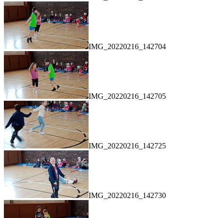
IMG_20220216_142704
IMG_20220216_142705
IMG_20220216_142725
IMG_20220216_142730