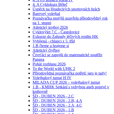
4. A Cyklokurz Běleč
Úspěch na Hradeckých sportovních hrách
Barevný volejbal
Poznávačka motýlů uzavřela přírodovědný rok
na 1. stupni
Atletický trojboj 2026
Cyklovýlet 7.C - Častolovice
Exkurze do Zahrady léčivých rostlin HK
Vybíjená - chlapci z 5. tříd
1.B čteme a hrajeme si
Atletický čtyřboj
Čtvrťáci se zapojili do matematické soutěže
Pangea
Pohár rozhlasu 2026
To the World with UHK 2
Přírodovědná poznávačka potřetí: jaro je tady!
Volejbalový turnaj H IV
MILADA CUP 2026 – volejbalový turnaj
1.B - KMHK Setkání s velrybou aneb poprvé v
knihovně
ŠD - DUBEN 2026 - 2.C
ŠD - DUBEN 2026 - 2.B, 4.A
ŠD - DUBEN 2026 - 2.A, 4.C
ŠD - DUBEN 2026 - 1.B