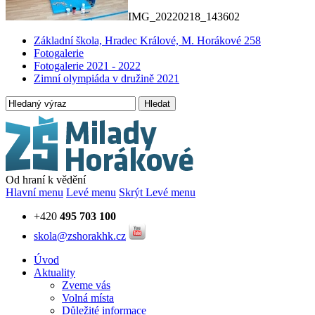
IMG_20220218_143602
Základní škola, Hradec Králové, M. Horákové 258
Fotogalerie
Fotogalerie 2021 - 2022
Zimní olympiáda v družině 2021
Hledat
Od hraní k vědění
Hlavní menu
Levé menu
Skrýt Levé menu
+420
495 703 100
skola@zshorakhk.cz
Úvod
Aktuality
Zveme vás
Volná místa
Důležité informace