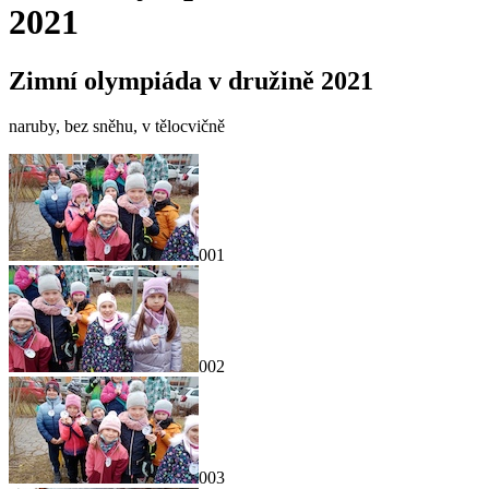
2021
Zimní olympiáda v družině 2021
naruby, bez sněhu, v tělocvičně
001
002
003