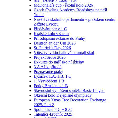
ŠD - DUBEN 2026 - 1.A
McDonald´s cup - školní kolo 2026
Czech Cycling Academy Roadshow na naší
škole!
Návštěva školního parlamentu v pražském centru
Zažijte Evropu
Předávání per v 1.C
Krajské kolo v šachu
Přírodopisná exkurze do Prahy
Deutsch an der Uni 2026
St. Patrick's Day 2026
Vítězství v kin-ballovém turnaji škol
Projekt Srdce 2026
Exkurze do naší školní jídelny
3.A AJ v přírodě
Poznáváme ptáky
Lyžáček 1.A, 1.B, 1.C
1. Vysvědčení 1.B
Fotky Bruslení - 1.B
Slavnostní vyhlášení soutěže Basic Lingua
Okresní kolo Dějepisné olympiády
European Xmas Tree Decoration Exchange
2025/ Part 2
Spolupráce 5. C + 8 .C
Talentíci 4.ročník 2025