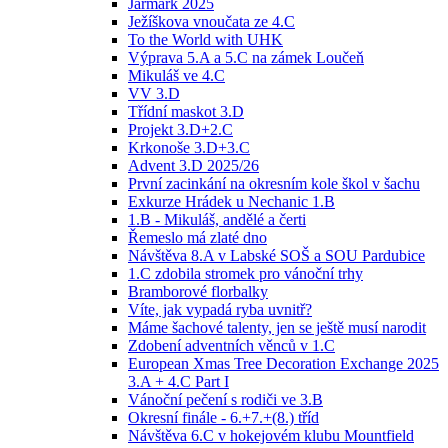
Jarmark 2025
Ježíškova vnoučata ze 4.C
To the World with UHK
Výprava 5.A a 5.C na zámek Loučeň
Mikuláš ve 4.C
VV 3.D
Třídní maskot 3.D
Projekt 3.D+2.C
Krkonoše 3.D+3.C
Advent 3.D 2025/26
První zacinkání na okresním kole škol v šachu
Exkurze Hrádek u Nechanic 1.B
1.B - Mikuláš, andělé a čerti
Řemeslo má zlaté dno
Návštěva 8.A v Labské SOŠ a SOU Pardubice
1.C zdobila stromek pro vánoční trhy
Bramborové florbalky
Víte, jak vypadá ryba uvnitř?
Máme šachové talenty, jen se ještě musí narodit
Zdobení adventních věnců v 1.C
European Xmas Tree Decoration Exchange 2025
3.A + 4.C Part I
Vánoční pečení s rodiči ve 3.B
Okresní finále - 6.+7.+(8.) tříd
Návštěva 6.C v hokejovém klubu Mountfield