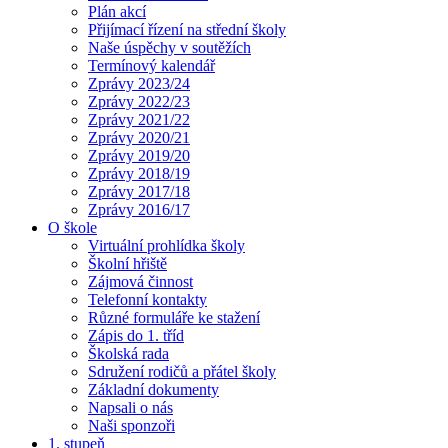
Plán akcí
Přijímací řízení na střední školy
Naše úspěchy v soutěžích
Termínový kalendář
Zprávy 2023/24
Zprávy 2022/23
Zprávy 2021/22
Zprávy 2020/21
Zprávy 2019/20
Zprávy 2018/19
Zprávy 2017/18
Zprávy 2016/17
O škole
Virtuální prohlídka školy
Školní hřiště
Zájmová činnost
Telefonní kontakty
Různé formuláře ke stažení
Zápis do 1. tříd
Školská rada
Sdružení rodičů a přátel školy
Základní dokumenty
Napsali o nás
Naši sponzoři
1. stupeň