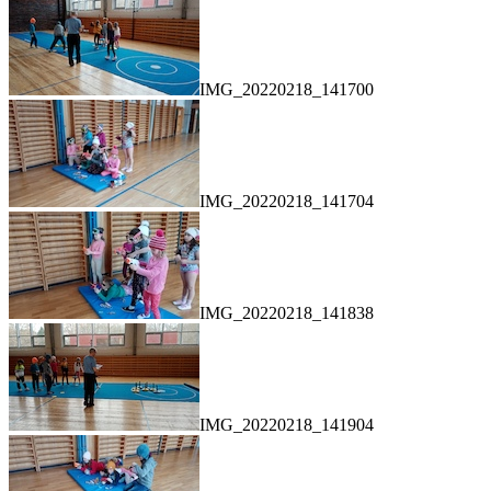
IMG_20220218_141700
IMG_20220218_141704
IMG_20220218_141838
IMG_20220218_141904