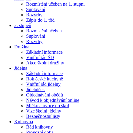
Rozmístění učeben na 1. stupni
Suplování
Rozvrhy
Zápis do 1. tříd
2. stupeň
Rozmístění učeben
Suplování
Rozvrhy
Družina
Základní informace
Vnitřní řád ŠD
Akce školní družiny
Jídelna
Základní informace
Rok české kuchyně
Vnitřní řád jídelny
Jídelníček
Objednávání obědů
Návod k objednávání online
Mléko a ovoce do škol
Vize školní jídelny
Bezpečnostní listy
Knihovna
Řád knihovny
Provozní doba