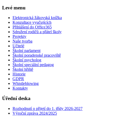
Levé menu
Elektronická žákovská knížka
Konzultace vyučujících
Přihlášení do Office365
Sdružení rodičů a přátel školy
Projekty
Naše tvorba
Učitelé
Školní parlament
Školní poradenské pracoviště
Školní psycholog
Školní speciální pedagog
Školní hřiště
Historie
GDPR
Whistleblowing
Kontakty
Úřední deska
Rozhodnutí o přijetí do 1. třídy 2026-2027
Výroční zpráva 2024/2025