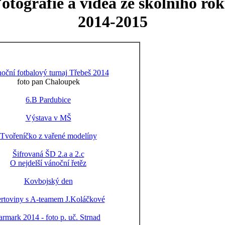
otografie a videa ze školního ro
2014-2015
oční fotbalový turnaj Třebeš 2014
foto pan Chaloupek
6.B Pardubice
Výstava v MŠ
Tvořeníčko z vařené modelíny
Šifrovaná ŠD 2.a a 2.c
O nejdelší vánoční řetěz
Kovbojský den
rtoviny s A-teamem J.Koláčkové
armark 2014 - foto p. uč. Strnad