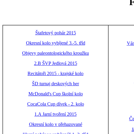
F
Štafetový pohár 2015
Okresní kolo vybíjené 3.-5. tříd
Ván
Objevy paleontologického kroužku
2.B ŠVP Jedlová 2015
Recitátoři 2015 - krajské kolo
ŠD turnaj deskových her
McDonald's Cup školní kolo
CocaCola Cup dívek - 2. kolo
1.A Jarní tvoření 2015
Če
Okresní kolo v přehazované
J