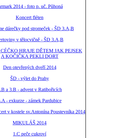
armark 2014 - foto p. uč. Půhoná
Koncert fléten
me dárečky pod stromeček - ŠD 3.A,B
rtoviny v tělocvičně - ŠD 3.A,B
 CÉČKO HRAJE DĚTEM JAK PEJSEK
A KOČIČKA PEKLI DORT
Den otevřených dveří 2014
ŠD - výlet do Prahy
.B a 3.B - advent v Ratibořicích
.A - exkurze - zámek Pardubice
ert v kostele sv.Antonína Poustevníka 2014
MIKULÁŠ 2014
1.C peče cukroví