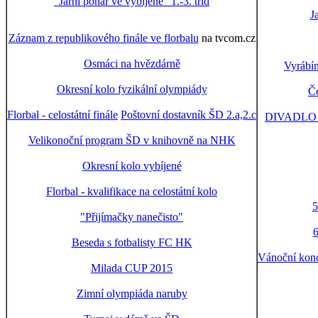
"Jarní pohár ve vybíjené" 1.-3. tříd
J
Záznam z republikového finále ve florbalu
na tvcom.cz
Osmáci na hvězdárně
Vyrábí
Okresní kolo fyzikální olympiády
Če
Florbal - celostátní finále
Poštovní dostavník ŠD 2.a,2.c
DIVADLO
Velikonoční program ŠD v knihovně na NHK
Okresní kolo vybíjené
Florbal - kvalifikace na celostátní kolo
5
"Přijímačky nanečisto"
6
Beseda s fotbalisty FC HK
Vánoční konc
Milada CUP 2015
Zimní olympiáda naruby