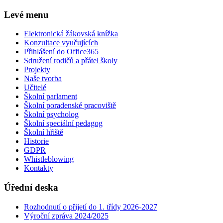
Levé menu
Elektronická žákovská knížka
Konzultace vyučujících
Přihlášení do Office365
Sdružení rodičů a přátel školy
Projekty
Naše tvorba
Učitelé
Školní parlament
Školní poradenské pracoviště
Školní psycholog
Školní speciální pedagog
Školní hřiště
Historie
GDPR
Whistleblowing
Kontakty
Úřední deska
Rozhodnutí o přijetí do 1. třídy 2026-2027
Výroční zpráva 2024/2025