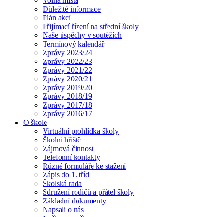
Volná místa
Důležité informace
Plán akcí
Přijímací řízení na střední školy
Naše úspěchy v soutěžích
Termínový kalendář
Zprávy 2023/24
Zprávy 2022/23
Zprávy 2021/22
Zprávy 2020/21
Zprávy 2019/20
Zprávy 2018/19
Zprávy 2017/18
Zprávy 2016/17
O škole
Virtuální prohlídka školy
Školní hřiště
Zájmová činnost
Telefonní kontakty
Různé formuláře ke stažení
Zápis do 1. tříd
Školská rada
Sdružení rodičů a přátel školy
Základní dokumenty
Napsali o nás