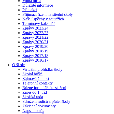
Volná místa
Důležité informace
Plán akcí
Přijímací řízení na střední školy
Naše úspěchy v soutěžích
Termínový kalendář
Zprávy 2023/24
Zprávy 2022/23
Zprávy 2021/22
Zprávy 2020/21
Zprávy 2019/20
Zprávy 2018/19
Zprávy 2017/18
Zprávy 2016/17
O škole
Virtuální prohlídka školy
Školní hřiště
Zájmová činnost
Telefonní kontakty
Různé formuláře ke stažení
Zápis do 1. tříd
Školská rada
Sdružení rodičů a přátel školy
Základní dokumenty
Napsali o nás