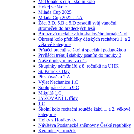
McDonald´s cup - školní kolo
Hokej ve škole
Milada Cup 2025
Milada Cup 2025 - 2.A
Žáci 3.D, 5.B a 5.D zasadili svůj vánoční
stromeček do hradeckých lesů
Bronzová medaile z kin -ballového turnaje škol
Okresní kolo přehlídky dětských recitátorů 1. a 2.
věkové kategorie
Prňáčci pracují se školní speciální pedagožkou
Prvňáčci trénují slabiky psaním do mouky 2
Naše dopisy mluví za nás
Skupinky němčinářů z 8. ročníků na UHK
St. Patrick's Day
Přespávačka 2.A
Výlet Nechanice 1.C
Spolupráce 1.C a 9.C
Mikuláš 1.C
LYŽOVÁNÍ 1. třídy
1.C
Školní kolo recitační soutěže žáků 1. a 2. věkové
kategorie
Holky z Horákovky
Návštěva Poslanecké sněmovny České republiky
Keramický kroužek