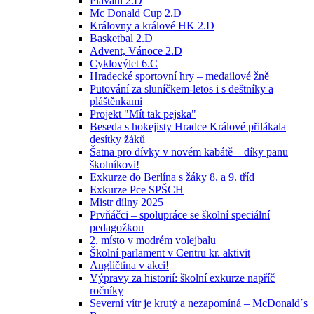
Plavání 2.D
Mc Donald Cup 2.D
Královny a králové HK 2.D
Basketbal 2.D
Advent, Vánoce 2.D
Cyklovýlet 6.C
Hradecké sportovní hry – medailové žně
Putování za sluníčkem-letos i s deštníky a
pláštěnkami
Projekt "Mít tak pejska"
Beseda s hokejisty Hradce Králové přilákala
desítky žáků
Šatna pro dívky v novém kabátě – díky panu
školníkovi!
Exkurze do Berlína s žáky 8. a 9. tříd
Exkurze Pce SPŠCH
Mistr dílny 2025
Prvňáčci – spolupráce se školní speciální
pedagožkou
2. místo v modrém volejbalu
Školní parlament v Centru kr. aktivit
Angličtina v akci!
Výpravy za historií: školní exkurze napříč
ročníky
Severní vítr je krutý a nezapomíná – McDonald´s