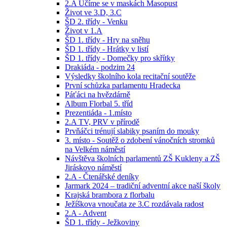
2.A Učíme se v maskách Masopust
Život ve 3.D, 3.C
ŠD 2. třídy - Venku
Život v 1.A
ŠD 1. třídy - Hry na sněhu
ŠD 1. třídy - Hrátky v listí
ŠD 1. třídy - Domečky pro skřítky
Drakiáda - podzim 24
Výsledky školního kola recitační soutěže
První schůzka parlamentu Hradecka
Páťáci na hvězdárně
Album Florbal 5. tříd
Prezentiáda - 1.místo
2.A TV, PRV v přírodě
Prvňáčci trénují slabiky psaním do mouky
3. místo - Soutěž o zdobení vánočních stromků
na Velkém náměstí
Návštěva školních parlamentů ZŠ Kukleny a ZŠ
Jiráskovo náměstí
2.A - Čtenářské deníky
Jarmark 2024 – tradiční adventní akce naší školy
Krajská brambora z florbalu
Ježíškova vnoučata ze 3.C rozdávala radost
2.A - Advent
ŠD 1. třídy - Ježkoviny