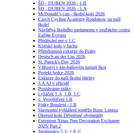
ŠD - DUBEN 2026 - 1.B
ŠD - DUBEN 2026 - 1.A
McDonald´s cup - školní kolo 2026
Czech Cycling Academy Roadshow na naší
škole!
Návštěva školního parlamentu v pražském centru
Zažijte Evropu
Předávání per v 1.C
Krajské kolo v šachu
Přírodopisná exkurze do Prahy
Deutsch an der Uni 2026
St. Patrick's Day 2026
Vítězství v kin-ballovém turnaji škol
Projekt Srdce 2026
Exkurze do naší školní jídelny
3.A AJ v přírodě
Poznáváme ptáky
Lyžáček 1.A, 1.B, 1.C
1. Vysvědčení 1.B
Fotky Bruslení - 1.B
Slavnostní vyhlášení soutěže Basic Lingua
Okresní kolo Dějepisné olympiády
European Xmas Tree Decoration Exchange
2025/ Part 2
Spolupráce 5. C + 8 .C