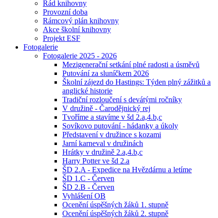
Řád knihovny
Provozní doba
Rámcový plán knihovny
Akce školní knihovny
Projekt ESF
Fotogalerie
Fotogalerie 2025 - 2026
Mezigenerační setkání plné radosti a úsměvů
Putování za sluníčkem 2026
Školní zájezd do Hastings: Týden plný zážitků a
anglické historie
Tradiční rozloučení s devátými ročníky
V družině - Čarodějnický rej
Tvoříme a stavíme v šd 2.a,4.b,c
Sovíkovo putování - hádanky a úkoly
Představení v družince s kozami
Jarní karneval v družinách
Hrátky v družině 2.a,4.b,c
Harry Potter ve šd 2.a
ŠD 2.A - Expedice na Hvězdárnu a letíme
ŠD 1.C - Červen
ŠD 2.B - Červen
Vyhlášení OB
Ocenění úspěšných žáků 1. stupně
Ocenění úspěšných žáků 2. stupně