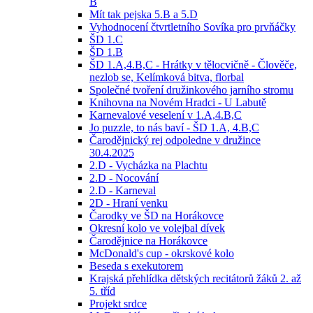
B
Mít tak pejska 5.B a 5.D
Vyhodnocení čtvrtletního Sovíka pro prvňáčky
ŠD 1.C
ŠD 1.B
ŠD 1.A,4.B,C - Hrátky v tělocvičně - Člověče,
nezlob se, Kelímková bitva, florbal
Společné tvoření družinkového jarního stromu
Knihovna na Novém Hradci - U Labutě
Karnevalové veselení v 1.A,4.B,C
Jo puzzle, to nás baví - ŠD 1.A, 4.B,C
Čarodějnický rej odpoledne v družince
30.4.2025
2.D - Vycházka na Plachtu
2.D - Nocování
2.D - Karneval
2D - Hraní venku
Čarodky ve ŠD na Horákovce
Okresní kolo ve volejbal dívek
Čarodějnice na Horákovce
McDonald's cup - okrskové kolo
Beseda s exekutorem
Krajská přehlídka dětských recitátorů žáků 2. až
5. tříd
Projekt srdce