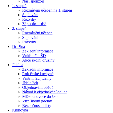
Naši sponzoři
1. stupeň
Rozmístění učeben na 1. stupni
Suplování
Rozvrhy
Zápis do 1. tříd
2. stupeň
Rozmístění učeben
Suplování
Rozvrhy
Družina
Základní informace
Vnitřní řád ŠD
Akce školní družiny
Jídelna
Základní informace
Rok české kuchyně
Vnitřní řád jídelny
Jídelníček
Objednávání obědů
Návod k objednávání online
Mléko a ovoce do škol
Vize školní jídelny
Bezpečnostní listy
Knihovna