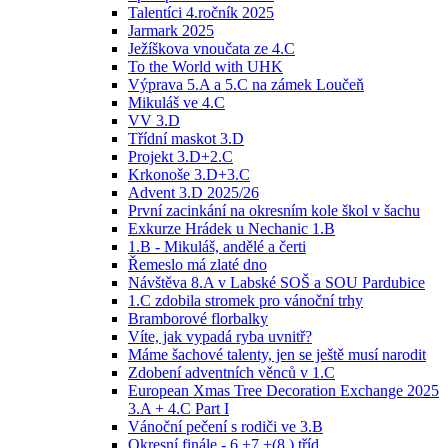
Talentíci 4.ročník 2025
Jarmark 2025
Ježíškova vnoučata ze 4.C
To the World with UHK
Výprava 5.A a 5.C na zámek Loučeň
Mikuláš ve 4.C
VV 3.D
Třídní maskot 3.D
Projekt 3.D+2.C
Krkonoše 3.D+3.C
Advent 3.D 2025/26
První zacinkání na okresním kole škol v šachu
Exkurze Hrádek u Nechanic 1.B
1.B - Mikuláš, andělé a čerti
Řemeslo má zlaté dno
Návštěva 8.A v Labské SOŠ a SOU Pardubice
1.C zdobila stromek pro vánoční trhy
Bramborové florbalky
Víte, jak vypadá ryba uvnitř?
Máme šachové talenty, jen se ještě musí narodit
Zdobení adventních věnců v 1.C
European Xmas Tree Decoration Exchange 2025
3.A + 4.C Part I
Vánoční pečení s rodiči ve 3.B
Okresní finále - 6.+7.+(8.) tříd