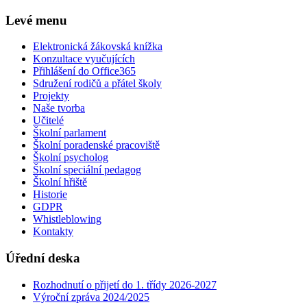
Levé menu
Elektronická žákovská knížka
Konzultace vyučujících
Přihlášení do Office365
Sdružení rodičů a přátel školy
Projekty
Naše tvorba
Učitelé
Školní parlament
Školní poradenské pracoviště
Školní psycholog
Školní speciální pedagog
Školní hřiště
Historie
GDPR
Whistleblowing
Kontakty
Úřední deska
Rozhodnutí o přijetí do 1. třídy 2026-2027
Výroční zpráva 2024/2025