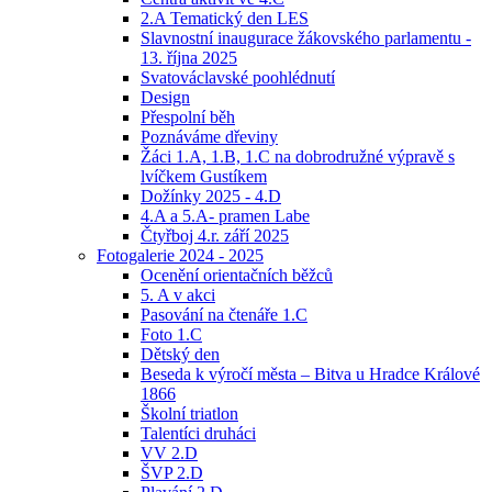
2.A Tematický den LES
Slavnostní inaugurace žákovského parlamentu -
13. října 2025
Svatováclavské poohlédnutí
Design
Přespolní běh
Poznáváme dřeviny
Žáci 1.A, 1.B, 1.C na dobrodružné výpravě s
lvíčkem Gustíkem
Dožínky 2025 - 4.D
4.A a 5.A- pramen Labe
Čtyřboj 4.r. září 2025
Fotogalerie 2024 - 2025
Ocenění orientačních běžců
5. A v akci
Pasování na čtenáře 1.C
Foto 1.C
Dětský den
Beseda k výročí města – Bitva u Hradce Králové
1866
Školní triatlon
Talentíci druháci
VV 2.D
ŠVP 2.D