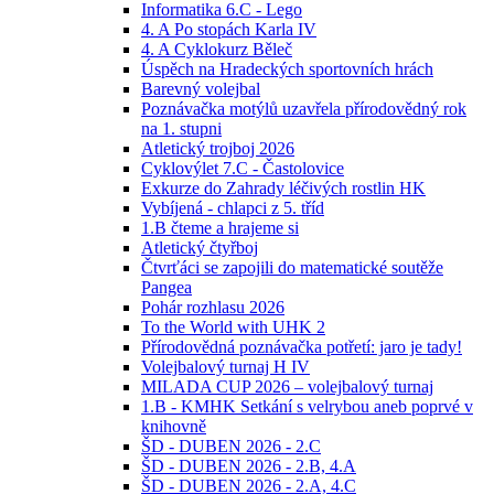
Informatika 6.C - Lego
4. A Po stopách Karla IV
4. A Cyklokurz Běleč
Úspěch na Hradeckých sportovních hrách
Barevný volejbal
Poznávačka motýlů uzavřela přírodovědný rok
na 1. stupni
Atletický trojboj 2026
Cyklovýlet 7.C - Častolovice
Exkurze do Zahrady léčivých rostlin HK
Vybíjená - chlapci z 5. tříd
1.B čteme a hrajeme si
Atletický čtyřboj
Čtvrťáci se zapojili do matematické soutěže
Pangea
Pohár rozhlasu 2026
To the World with UHK 2
Přírodovědná poznávačka potřetí: jaro je tady!
Volejbalový turnaj H IV
MILADA CUP 2026 – volejbalový turnaj
1.B - KMHK Setkání s velrybou aneb poprvé v
knihovně
ŠD - DUBEN 2026 - 2.C
ŠD - DUBEN 2026 - 2.B, 4.A
ŠD - DUBEN 2026 - 2.A, 4.C