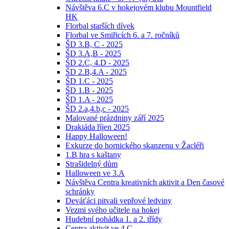
Návštěva 6.C v hokejovém klubu Mountfield
HK
Florbal starších dívek
Florbal ve Smiřicích 6. a 7. ročníků
ŠD 3.B, C - 2025
ŠD 3.A,B - 2025
ŠD 2.C, 4.D - 2025
ŠD 2.B,4.A - 2025
ŠD 1.C - 2025
ŠD 1.B - 2025
ŠD 1.A - 2025
ŠD 2.a,4.b,c - 2025
Malované prázdniny září 2025
Drakiáda říjen 2025
Happy Halloween!
Exkurze do hornického skanzenu v Žacléři
1.B hra s kaštany
Strašidelný dům
Halloween ve 3.A
Návštěva Centra kreativních aktivit a Den časové
schránky
Deváťáci pitvali vepřové ledviny
Vezmi svého učitele na hokej
Hudební pohádka 1. a 2. třídy
Centra aktivit ve 4.C