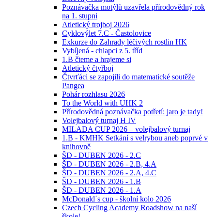
Poznávačka motýlů uzavřela přírodovědný rok
na 1. stupni
Atletický trojboj 2026
Cyklovýlet 7.C - Častolovice
Exkurze do Zahrady léčivých rostlin HK
Vybíjená - chlapci z 5. tříd
1.B čteme a hrajeme si
Atletický čtyřboj
Čtvrťáci se zapojili do matematické soutěže
Pangea
Pohár rozhlasu 2026
To the World with UHK 2
Přírodovědná poznávačka potřetí: jaro je tady!
Volejbalový turnaj H IV
MILADA CUP 2026 – volejbalový turnaj
1.B - KMHK Setkání s velrybou aneb poprvé v
knihovně
ŠD - DUBEN 2026 - 2.C
ŠD - DUBEN 2026 - 2.B, 4.A
ŠD - DUBEN 2026 - 2.A, 4.C
ŠD - DUBEN 2026 - 1.B
ŠD - DUBEN 2026 - 1.A
McDonald´s cup - školní kolo 2026
Czech Cycling Academy Roadshow na naší
škole!