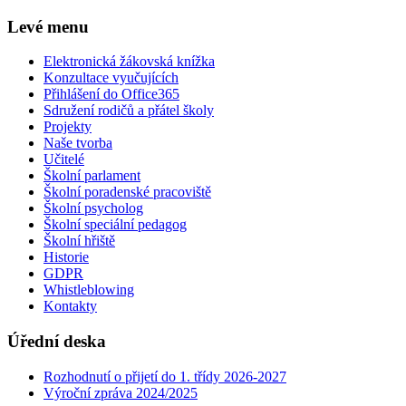
Levé menu
Elektronická žákovská knížka
Konzultace vyučujících
Přihlášení do Office365
Sdružení rodičů a přátel školy
Projekty
Naše tvorba
Učitelé
Školní parlament
Školní poradenské pracoviště
Školní psycholog
Školní speciální pedagog
Školní hřiště
Historie
GDPR
Whistleblowing
Kontakty
Úřední deska
Rozhodnutí o přijetí do 1. třídy 2026-2027
Výroční zpráva 2024/2025