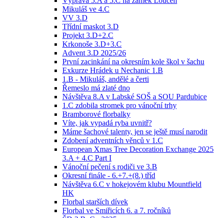
Výprava 5.A a 5.C na zámek Loučeň
Mikuláš ve 4.C
VV 3.D
Třídní maskot 3.D
Projekt 3.D+2.C
Krkonoše 3.D+3.C
Advent 3.D 2025/26
První zacinkání na okresním kole škol v šachu
Exkurze Hrádek u Nechanic 1.B
1.B - Mikuláš, andělé a čerti
Řemeslo má zlaté dno
Návštěva 8.A v Labské SOŠ a SOU Pardubice
1.C zdobila stromek pro vánoční trhy
Bramborové florbalky
Víte, jak vypadá ryba uvnitř?
Máme šachové talenty, jen se ještě musí narodit
Zdobení adventních věnců v 1.C
European Xmas Tree Decoration Exchange 2025
3.A + 4.C Part I
Vánoční pečení s rodiči ve 3.B
Okresní finále - 6.+7.+(8.) tříd
Návštěva 6.C v hokejovém klubu Mountfield
HK
Florbal starších dívek
Florbal ve Smiřicích 6. a 7. ročníků