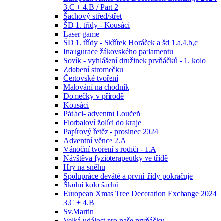
3.C + 4.B / Part 2
Šachový střed/střet
ŠD 1. třídy - Kousáci
Laser game
ŠD 1. třídy - Skřítek Horáček a šd 1.a,4.b,c
Inaugurace žákovského parlamentu
Sovík - vyhlášení družinek prvňáčků - 1. kolo
Zdobení stromečku
Čertovské tvoření
Malování na chodník
Domečky v přírodě
Kousáci
Páťáci- adventní Loučeň
Florbaloví žolíci do kraje
Papírový řetěz - prosinec 2024
Adventní věnce 2.A
Vánoční tvoření s rodiči - 1.A
Návštěva fyzioterapeutky ve třídě
Hry na sněhu
Spolupráce deváté a první třídy pokračuje
Školní kolo šachů
European Xmas Tree Decoration Exchange 2024
3.C + 4.B
Sv.Martin
Velká událost pro naše prvňáčky