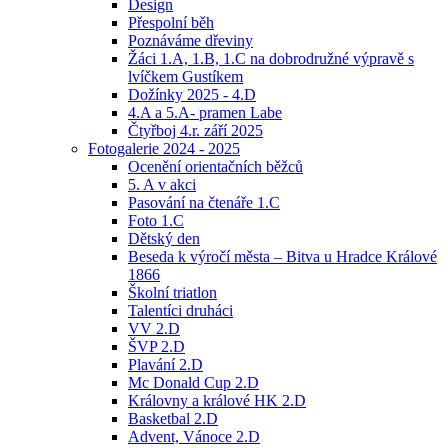
Design
Přespolní běh
Poznáváme dřeviny
Žáci 1.A, 1.B, 1.C na dobrodružné výpravě s
lvíčkem Gustíkem
Dožínky 2025 - 4.D
4.A a 5.A- pramen Labe
Čtyřboj 4.r. září 2025
Fotogalerie 2024 - 2025
Ocenění orientačních běžců
5. A v akci
Pasování na čtenáře 1.C
Foto 1.C
Dětský den
Beseda k výročí města – Bitva u Hradce Králové
1866
Školní triatlon
Talentíci druháci
VV 2.D
ŠVP 2.D
Plavání 2.D
Mc Donald Cup 2.D
Královny a králové HK 2.D
Basketbal 2.D
Advent, Vánoce 2.D