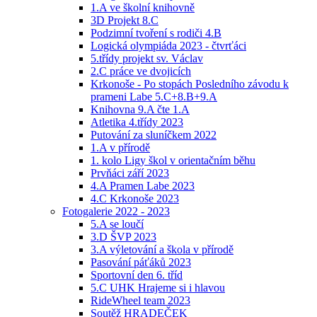
1.A ve školní knihovně
3D Projekt 8.C
Podzimní tvoření s rodiči 4.B
Logická olympiáda 2023 - čtvrťáci
5.třídy projekt sv. Václav
2.C práce ve dvojicích
Krkonoše - Po stopách Posledního závodu k
prameni Labe 5.C+8.B+9.A
Knihovna 9.A čte 1.A
Atletika 4.třídy 2023
Putování za sluníčkem 2022
1.A v přírodě
1. kolo Ligy škol v orientačním běhu
Prvňáci září 2023
4.A Pramen Labe 2023
4.C Krkonoše 2023
Fotogalerie 2022 - 2023
5.A se loučí
3.D ŠVP 2023
3.A výletování a škola v přírodě
Pasování páťáků 2023
Sportovní den 6. tříd
5.C UHK Hrajeme si i hlavou
RideWheel team 2023
Soutěž HRADEČEK