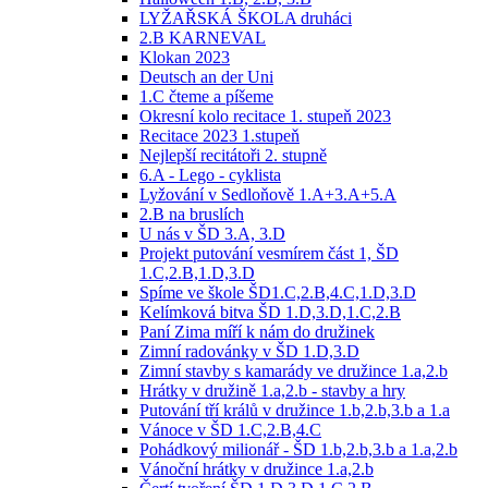
LYŽAŘSKÁ ŠKOLA druháci
2.B KARNEVAL
Klokan 2023
Deutsch an der Uni
1.C čteme a píšeme
Okresní kolo recitace 1. stupeň 2023
Recitace 2023 1.stupeň
Nejlepší recitátoři 2. stupně
6.A - Lego - cyklista
Lyžování v Sedloňově 1.A+3.A+5.A
2.B na bruslích
U nás v ŠD 3.A, 3.D
Projekt putování vesmírem část 1, ŠD
1.C,2.B,1.D,3.D
Spíme ve škole ŠD1.C,2.B,4.C,1.D,3.D
Kelímková bitva ŠD 1.D,3.D,1.C,2.B
Paní Zima míří k nám do družinek
Zimní radovánky v ŠD 1.D,3.D
Zimní stavby s kamarády ve družince 1.a,2.b
Hrátky v družině 1.a,2.b - stavby a hry
Putování tří králů v družince 1.b,2.b,3.b a 1.a
Vánoce v ŠD 1.C,2.B,4.C
Pohádkový milionář - ŠD 1.b,2.b,3.b a 1.a,2.b
Vánoční hrátky v družince 1.a,2.b