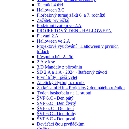
Talentíci 4.tříd
Halloween 3.C
Florbalový turnaj žáků 6. a 7. ročníků
Začátek prvňáčků
Podzimní tvoření ve 2.A
PROJEKTOVÝ DEN - HALLOWEEN
Plavání 2.A
Halloween ve 2.A
Projektové vyučování - Halloween v prvních
třídách
Přespolní běh 2. tříd
2.A v lese
3.D Mandaly z přírodnin
ŠD 2.A a 1.A - 2024 - štafetový závod
První třídy - pěší výlet
Atletický čtyřboj 5. ročník
Za krásami HK - Projektový den pátého ročníku
Týden basketbalu na 1. stupni
ŠVP 6.C - Den pátý
ŠVP 6.C - Den čtvrtý
ŠVP 6. C - Den třetí
ŠVP 6.C - Den druhý
ŠVP 6.C - Den první
Deváťáci čtou prvňáčkům