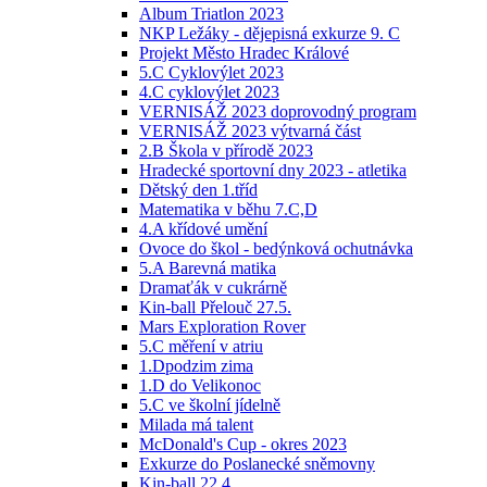
Album Triatlon 2023
NKP Ležáky - dějepisná exkurze 9. C
Projekt Město Hradec Králové
5.C Cyklovýlet 2023
4.C cyklovýlet 2023
VERNISÁŽ 2023 doprovodný program
VERNISÁŽ 2023 výtvarná část
2.B Škola v přírodě 2023
Hradecké sportovní dny 2023 - atletika
Dětský den 1.tříd
Matematika v běhu 7.C,D
4.A křídové umění
Ovoce do škol - bedýnková ochutnávka
5.A Barevná matika
Dramaťák v cukrárně
Kin-ball Přelouč 27.5.
Mars Exploration Rover
5.C měření v atriu
1.Dpodzim zima
1.D do Velikonoc
5.C ve školní jídelně
Milada má talent
McDonald's Cup - okres 2023
Exkurze do Poslanecké sněmovny
Kin-ball 22.4.