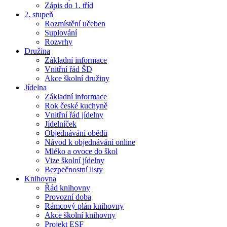
Zápis do 1. tříd
2. stupeň
Rozmístění učeben
Suplování
Rozvrhy
Družina
Základní informace
Vnitřní řád ŠD
Akce školní družiny
Jídelna
Základní informace
Rok české kuchyně
Vnitřní řád jídelny
Jídelníček
Objednávání obědů
Návod k objednávání online
Mléko a ovoce do škol
Vize školní jídelny
Bezpečnostní listy
Knihovna
Řád knihovny
Provozní doba
Rámcový plán knihovny
Akce školní knihovny
Projekt ESF