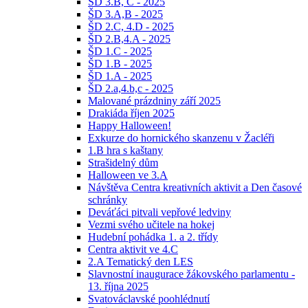
ŠD 3.B, C - 2025
ŠD 3.A,B - 2025
ŠD 2.C, 4.D - 2025
ŠD 2.B,4.A - 2025
ŠD 1.C - 2025
ŠD 1.B - 2025
ŠD 1.A - 2025
ŠD 2.a,4.b,c - 2025
Malované prázdniny září 2025
Drakiáda říjen 2025
Happy Halloween!
Exkurze do hornického skanzenu v Žacléři
1.B hra s kaštany
Strašidelný dům
Halloween ve 3.A
Návštěva Centra kreativních aktivit a Den časové
schránky
Deváťáci pitvali vepřové ledviny
Vezmi svého učitele na hokej
Hudební pohádka 1. a 2. třídy
Centra aktivit ve 4.C
2.A Tematický den LES
Slavnostní inaugurace žákovského parlamentu -
13. října 2025
Svatováclavské poohlédnutí