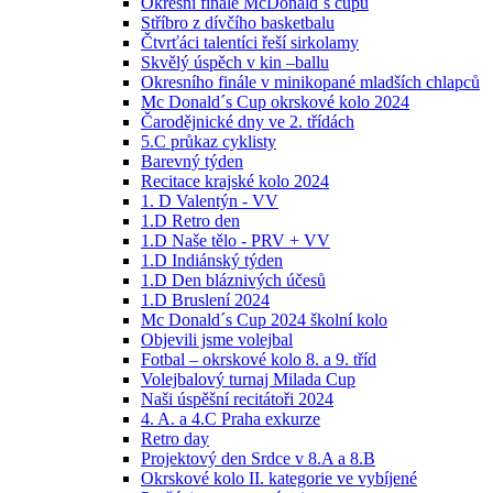
Okresní finále McDonald´s cupu
Stříbro z dívčího basketbalu
Čtvrťáci talentíci řeší sirkolamy
Skvělý úspěch v kin –ballu
Okresního finále v minikopané mladších chlapců
Mc Donald´s Cup okrskové kolo 2024
Čarodějnické dny ve 2. třídách
5.C průkaz cyklisty
Barevný týden
Recitace krajské kolo 2024
1. D Valentýn - VV
1.D Retro den
1.D Naše tělo - PRV + VV
1.D Indiánský týden
1.D Den bláznivých účesů
1.D Bruslení 2024
Mc Donald´s Cup 2024 školní kolo
Objevili jsme volejbal
Fotbal – okrskové kolo 8. a 9. tříd
Volejbalový turnaj Milada Cup
Naši úspěšní recitátoři 2024
4. A. a 4.C Praha exkurze
Retro day
Projektový den Srdce v 8.A a 8.B
Okrskové kolo II. kategorie ve vybíjené