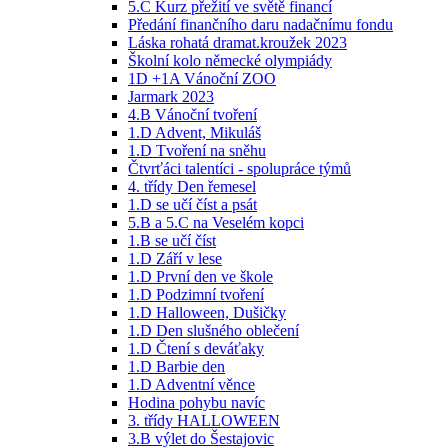
5.C Kurz přežití ve světě financí
Předání finančního daru nadačnímu fondu
Láska rohatá dramat.kroužek 2023
Školní kolo německé olympiády
1D +1A Vánoční ZOO
Jarmark 2023
4.B Vánoční tvoření
1.D Advent, Mikuláš
1.D Tvoření na sněhu
Čtvrťáci talentíci - spolupráce týmů
4. třídy Den řemesel
1.D se učí číst a psát
5.B a 5.C na Veselém kopci
1.B se učí číst
1.D Září v lese
1.D První den ve škole
1.D Podzimní tvoření
1.D Halloween, Dušičky
1.D Den slušného oblečení
1.D Čtení s deváťaky
1.D Barbie den
1.D Adventní věnce
Hodina pohybu navíc
3. třídy HALLOWEEN
3.B výlet do Šestajovic