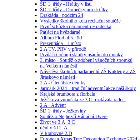
ŠD 1. třídy - Hrátky v listí
ŠD 1. třídy - Domečky pro skřítky
Drakiáda - podzim 24
Výsledky školního kola recitační soutěže
První schůzka parlamentu Hradecka
Páťáci na hvězdárně
Album Florbal 5. tříd
Prezentiáda - 1.místo
2.A TV, PRV v přírodě
Prvňáčci trénují slabiky psaním do mouky
3. místo - Soutěž o zdobení vánočních stromků
na Velkém náměstí
Návštěva školních parlamentů ZŠ Kukleny a ZŠ
Jiráskovo náměstí
2.A - Čtenářské deníky
Jarmark 2024 – tradiční adventní akce naší školy
Krajská brambora z florbalu
Ježíškova vnoučata ze 3.C rozdávala radost
2.A - Advent
ŠD 1. třídy - Ježkoviny
Soutěž o Nejhezčí Vánoční Dveře
Život ve 3.A, 3.C
dění v šd 2. A
V klubovně 2.D
European Xmas Tree Decoration Exchange 2024