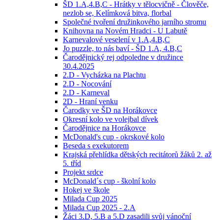
ŠD 1.A,4.B,C - Hrátky v tělocvičně - Člověče,
nezlob se, Kelímková bitva, florbal
Společné tvoření družinkového jarního stromu
Knihovna na Novém Hradci - U Labutě
Karnevalové veselení v 1.A,4.B,C
Jo puzzle, to nás baví - ŠD 1.A, 4.B,C
Čarodějnický rej odpoledne v družince
30.4.2025
2.D - Vycházka na Plachtu
2.D - Nocování
2.D - Karneval
2D - Hraní venku
Čarodky ve ŠD na Horákovce
Okresní kolo ve volejbal dívek
Čarodějnice na Horákovce
McDonald's cup - okrskové kolo
Beseda s exekutorem
Krajská přehlídka dětských recitátorů žáků 2. až
5. tříd
Projekt srdce
McDonald´s cup - školní kolo
Hokej ve škole
Milada Cup 2025
Milada Cup 2025 - 2.A
Žáci 3.D, 5.B a 5.D zasadili svůj vánoční