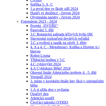
Čtyřboj
Sněžka 5. A, C
1.a první den ve škole září 2024
Hasiči ve družince - červen 2024
Olympiáda naruby - červen 2024
Fotogalerie 2023 - 2024
Projekt „DVEŘE“
Pasování 5. tříd
3.C Botanická zahrada léčivých bylin HK
Slavnostní rozloučení devátých ročníků
3.C a tvoření a rautík na závěr 3. třídy
4. A a 4. C - Megabrouci, Kuňka a Hrajme si i
hlavou
Robot Loona
Třídnická hodina v 5.C
4.C cyklovýlet 2024
4.A Cyklokurz Běleč 2024
Okresní finále Atletického trojboje 4. -5. tříd
Vernisáž 2024
3. místo v krajském finále ligy škol v orientačním
běhu
1.A si užila den v pyžamu
Opačný den
Atletická soutěž
Čtvrťáci talentíci OTRIO