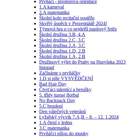
Prvňáci - prostorová orientace
1.A karneval
2.A matematika
Školní kolo recitační soutěže
Skvělý úspěch v Prezentiádě 2024!
Týmová hra o co nejdelší papírový řetěz
Školní družina 3.B, 4.A
Školní družina 2.C, 3.C
Školní družina 2.A, 3.C
Školní družina 1.D, 2.B
Školní družina 1.A, 2.B
Družinový výlet do Prahy na Hurvínka 2023
listopad
Začínáme s prvňáčky
1.D si píše VYSVĚDČENÍ
Bad Hair Day
Čtvrťáci talentíci a berušky
5. třídy turnaj florbal
No Backpack Day
5.C bruslení
Den válečných veteránů
Lyžařský výcvik 7.A,B – 8. – 12. 1.2024
1.A čtení v lednu
3.C matematika
Prvňáčci píšou do mouky