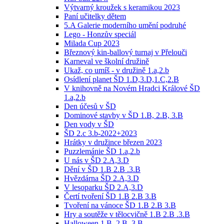
Výtvarný kroužek s keramikou 2023
Paní učitelky dětem
5.A Galerie moderního umění podruhé
Lego - Honzův speciál
Milada Cup 2023
Březnový kin-ballový turnaj v Přelouči
Karneval ve školní družině
Ukaž, co umíš - v družině 1.a,2.b
Osídlení planet ŠD 1.D,3.D,1.C,2.B
V knihovně na Novém Hradci Králové ŠD
1.a,2.b
Den účesů v ŠD
Dominové stavby v ŠD 1.B, 2.B, 3.B
Den vody v ŠD
ŠD 2.c 3.b-2022+2023
Hrátky v družince březen 2023
Puzzlemánie ŠD 1.a,2.b
U nás v ŠD 2.A,3.D
Dění v ŠD 1.B 2.B .3.B
Hvězdárna ŠD 2.A,3.D
V lesoparku ŠD 2.A,3.D
Čertí tvoření ŠD 1.B 2.B 3.B
Tvoření na vánoce ŠD 1.B 2.B 3.B
Hry a soutěže v tělocvičně 1.B 2.B .3.B
Halloween 1.B, 2.B, 3.B