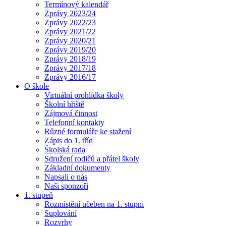
Termínový kalendář
Zprávy 2023/24
Zprávy 2022/23
Zprávy 2021/22
Zprávy 2020/21
Zprávy 2019/20
Zprávy 2018/19
Zprávy 2017/18
Zprávy 2016/17
O škole
Virtuální prohlídka školy
Školní hřiště
Zájmová činnost
Telefonní kontakty
Různé formuláře ke stažení
Zápis do 1. tříd
Školská rada
Sdružení rodičů a přátel školy
Základní dokumenty
Napsali o nás
Naši sponzoři
1. stupeň
Rozmístění učeben na 1. stupni
Suplování
Rozvrhy