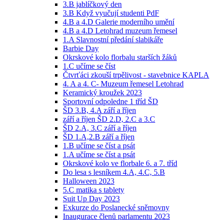
3.B jablíčkový den
3.B Když vyučují studenti PdF
4.B a 4.D Galerie moderního umění
4.B a 4.D Letohrad muzeum řemesel
1.A Slavnostní předání slabikáře
Barbie Day
Okrskové kolo florbalu starších žáků
1.C učíme se číst
Čtvrťáci zkouší trpělivost - stavebnice KAPLA
4. A a 4. C- Muzeum řemesel Letohrad
Keramický kroužek 2023
Sportovní odpoledne 1 tříd ŠD
ŠD 3.B, 4.A září a říjen
září a říjen ŠD 2.D, 2.C a 3.C
ŠD 2.A, 3.C září a říjen
ŠD 1.A,2.B září a říjen
1.B učíme se číst a psát
1.A učíme se číst a psát
Okrskové kolo ve florbale 6. a 7. tříd
Do lesa s lesníkem 4.A, 4.C, 5.B
Halloween 2023
5.C matika s tablety
Suit Up Day 2023
Exkurze do Poslanecké sněmovny
Inaugurace členů parlamentu 2023