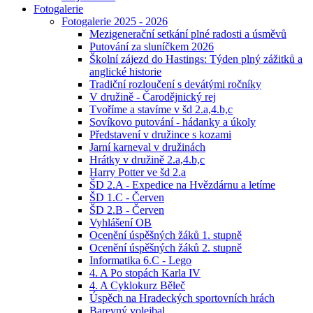
Fotogalerie
Fotogalerie 2025 - 2026
Mezigenerační setkání plné radosti a úsměvů
Putování za sluníčkem 2026
Školní zájezd do Hastings: Týden plný zážitků a
anglické historie
Tradiční rozloučení s devátými ročníky
V družině - Čarodějnický rej
Tvoříme a stavíme v šd 2.a,4.b,c
Sovíkovo putování - hádanky a úkoly
Představení v družince s kozami
Jarní karneval v družinách
Hrátky v družině 2.a,4.b,c
Harry Potter ve šd 2.a
ŠD 2.A - Expedice na Hvězdárnu a letíme
ŠD 1.C - Červen
ŠD 2.B - Červen
Vyhlášení OB
Ocenění úspěšných žáků 1. stupně
Ocenění úspěšných žáků 2. stupně
Informatika 6.C - Lego
4. A Po stopách Karla IV
4. A Cyklokurz Běleč
Úspěch na Hradeckých sportovních hrách
Barevný volejbal