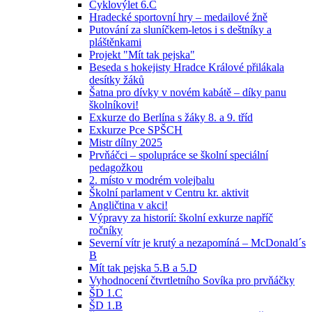
Cyklovýlet 6.C
Hradecké sportovní hry – medailové žně
Putování za sluníčkem-letos i s deštníky a
pláštěnkami
Projekt "Mít tak pejska"
Beseda s hokejisty Hradce Králové přilákala
desítky žáků
Šatna pro dívky v novém kabátě – díky panu
školníkovi!
Exkurze do Berlína s žáky 8. a 9. tříd
Exkurze Pce SPŠCH
Mistr dílny 2025
Prvňáčci – spolupráce se školní speciální
pedagožkou
2. místo v modrém volejbalu
Školní parlament v Centru kr. aktivit
Angličtina v akci!
Výpravy za historií: školní exkurze napříč
ročníky
Severní vítr je krutý a nezapomíná – McDonald´s
B
Mít tak pejska 5.B a 5.D
Vyhodnocení čtvrtletního Sovíka pro prvňáčky
ŠD 1.C
ŠD 1.B