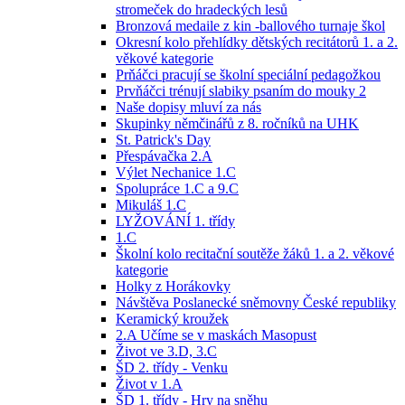
stromeček do hradeckých lesů
Bronzová medaile z kin -ballového turnaje škol
Okresní kolo přehlídky dětských recitátorů 1. a 2.
věkové kategorie
Prňáčci pracují se školní speciální pedagožkou
Prvňáčci trénují slabiky psaním do mouky 2
Naše dopisy mluví za nás
Skupinky němčinářů z 8. ročníků na UHK
St. Patrick's Day
Přespávačka 2.A
Výlet Nechanice 1.C
Spolupráce 1.C a 9.C
Mikuláš 1.C
LYŽOVÁNÍ 1. třídy
1.C
Školní kolo recitační soutěže žáků 1. a 2. věkové
kategorie
Holky z Horákovky
Návštěva Poslanecké sněmovny České republiky
Keramický kroužek
2.A Učíme se v maskách Masopust
Život ve 3.D, 3.C
ŠD 2. třídy - Venku
Život v 1.A
ŠD 1. třídy - Hry na sněhu