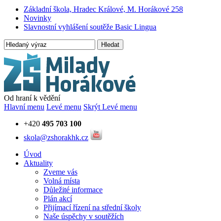
Základní škola, Hradec Králové, M. Horákové 258
Novinky
Slavnostní vyhlášení soutěže Basic Lingua
Hledat
Od hraní k vědění
Hlavní menu
Levé menu
Skrýt Levé menu
+420
495 703 100
skola@zshorakhk.cz
Úvod
Aktuality
Zveme vás
Volná místa
Důležité informace
Plán akcí
Přijímací řízení na střední školy
Naše úspěchy v soutěžích