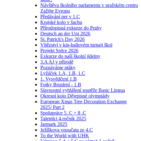
Návštěva školního parlamentu v pražském centru
Zažijte Evropu
Předávání per v 1.C
Krajské kolo v šachu
Přírodopisná exkurze do Prahy
Deutsch an der Uni 2026
St. Patrick's Day 2026
Vítězství v kin-ballovém turnaji škol
Projekt Srdce 2026
Exkurze do naší školní jídelny
3.A AJ v přírodě
Poznáváme ptáky
Lyžáček 1.A, 1.B, 1.C
1. Vysvědčení 1.B
Fotky Bruslení - 1.B
Slavnostní vyhlášení soutěže Basic Lingua
Okresní kolo Dějepisné olympiády
European Xmas Tree Decoration Exchange
2025/ Part 2
Spolupráce 5. C + 8 .C
Talentíci 4.ročník 2025
Jarmark 2025
Ježíškova vnoučata ze 4.C
To the World with UHK