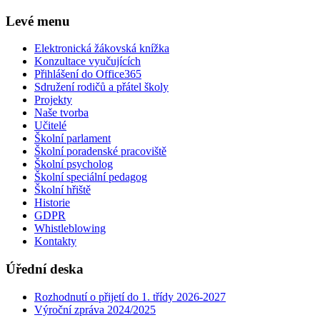
Levé menu
Elektronická žákovská knížka
Konzultace vyučujících
Přihlášení do Office365
Sdružení rodičů a přátel školy
Projekty
Naše tvorba
Učitelé
Školní parlament
Školní poradenské pracoviště
Školní psycholog
Školní speciální pedagog
Školní hřiště
Historie
GDPR
Whistleblowing
Kontakty
Úřední deska
Rozhodnutí o přijetí do 1. třídy 2026-2027
Výroční zpráva 2024/2025