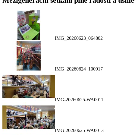
Mezigenerační setkání plné radosti a úsm
IMG_20260623_064802
IMG_20260624_100917
IMG-20260625-WA0011
IMG-20260625-WA0013