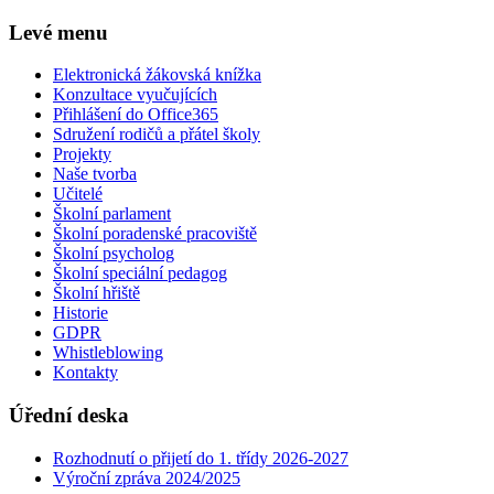
Levé menu
Elektronická žákovská knížka
Konzultace vyučujících
Přihlášení do Office365
Sdružení rodičů a přátel školy
Projekty
Naše tvorba
Učitelé
Školní parlament
Školní poradenské pracoviště
Školní psycholog
Školní speciální pedagog
Školní hřiště
Historie
GDPR
Whistleblowing
Kontakty
Úřední deska
Rozhodnutí o přijetí do 1. třídy 2026-2027
Výroční zpráva 2024/2025