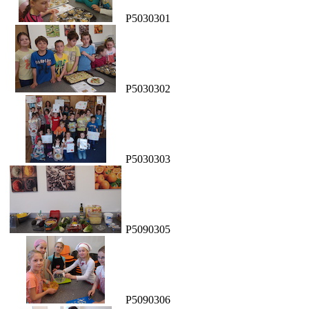
P5030301
P5030302
P5030303
P5090305
P5090306