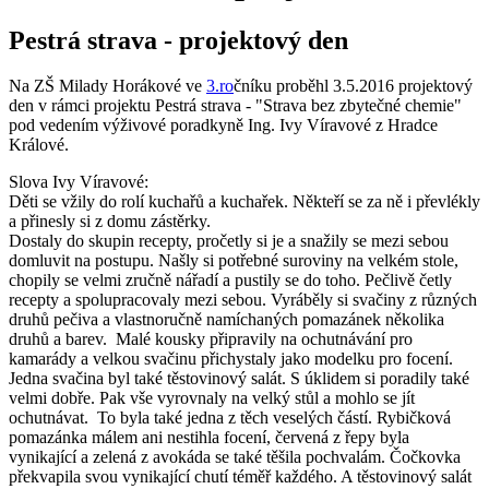
Pestrá strava - projektový den
Na ZŠ Milady Horákové ve
3.ro
čníku proběhl 3.5.2016 projektový
den v rámci projektu Pestrá strava - "Strava bez zbytečné chemie"
pod vedením výživové poradkyně Ing. Ivy Víravové z Hradce
Králové.
Slova Ivy Víravové:
Děti se vžily do rolí kuchařů a kuchařek. Někteří se za ně i převlékly
a přinesly si z domu zástěrky.
Dostaly do skupin recepty, pročetly si je a snažily se mezi sebou
domluvit na postupu. Našly si potřebné suroviny na velkém stole,
chopily se velmi zručně nářadí a pustily se do toho. Pečlivě četly
recepty a spolupracovaly mezi sebou. Vyráběly si svačiny z různých
druhů pečiva a vlastnoručně namíchaných pomazánek několika
druhů a barev. Malé kousky připravily na ochutnávání pro
kamarády a velkou svačinu přichystaly jako modelku pro focení.
Jedna svačina byl také těstovinový salát. S úklidem si poradily také
velmi dobře. Pak vše vyrovnaly na velký stůl a mohlo se jít
ochutnávat. To byla také jedna z těch veselých částí. Rybičková
pomazánka málem ani nestihla focení, červená z řepy byla
vynikající a zelená z avokáda se také těšila pochvalám. Čočkovka
překvapila svou vynikající chutí téměř každého. A těstovinový salát