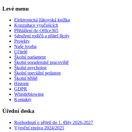
Levé menu
Elektronická žákovská knížka
Konzultace vyučujících
Přihlášení do Office365
Sdružení rodičů a přátel školy
Projekty
Naše tvorba
Učitelé
Školní parlament
Školní poradenské pracoviště
Školní psycholog
Školní speciální pedagog
Školní hřiště
Historie
GDPR
Whistleblowing
Kontakty
Úřední deska
Rozhodnutí o přijetí do 1. třídy 2026-2027
Výroční zpráva 2024/2025