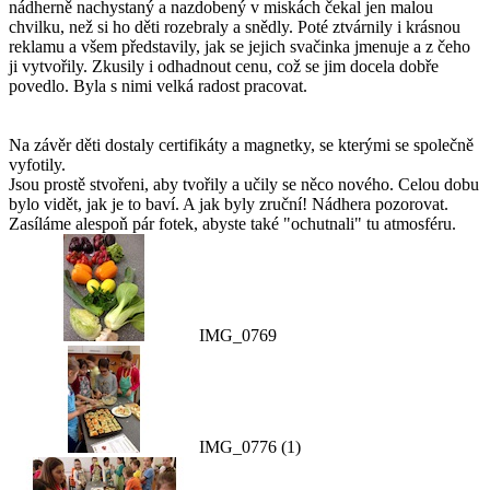
nádherně nachystaný a nazdobený v miskách čekal jen malou
chvilku, než si ho děti rozebraly a snědly. Poté ztvárnily i krásnou
reklamu a všem představily, jak se jejich svačinka jmenuje a z čeho
ji vytvořily. Zkusily i odhadnout cenu, což se jim docela dobře
povedlo. Byla s nimi velká radost pracovat.
Na závěr děti dostaly certifikáty a magnetky, se kterými se společně
vyfotily.
Jsou prostě stvořeni, aby tvořily a učily se něco nového. Celou dobu
bylo vidět, jak je to baví. A jak byly zruční! Nádhera pozorovat.
Zasíláme alespoň pár fotek, abyste také "ochutnali" tu atmosféru.
IMG_0769
IMG_0776 (1)