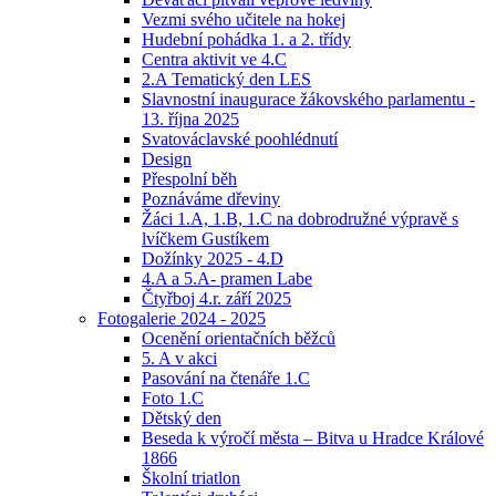
Vezmi svého učitele na hokej
Hudební pohádka 1. a 2. třídy
Centra aktivit ve 4.C
2.A Tematický den LES
Slavnostní inaugurace žákovského parlamentu -
13. října 2025
Svatováclavské poohlédnutí
Design
Přespolní běh
Poznáváme dřeviny
Žáci 1.A, 1.B, 1.C na dobrodružné výpravě s
lvíčkem Gustíkem
Dožínky 2025 - 4.D
4.A a 5.A- pramen Labe
Čtyřboj 4.r. září 2025
Fotogalerie 2024 - 2025
Ocenění orientačních běžců
5. A v akci
Pasování na čtenáře 1.C
Foto 1.C
Dětský den
Beseda k výročí města – Bitva u Hradce Králové
1866
Školní triatlon