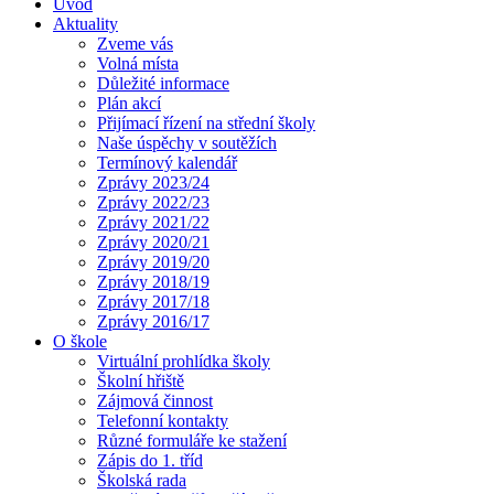
Úvod
Aktuality
Zveme vás
Volná místa
Důležité informace
Plán akcí
Přijímací řízení na střední školy
Naše úspěchy v soutěžích
Termínový kalendář
Zprávy 2023/24
Zprávy 2022/23
Zprávy 2021/22
Zprávy 2020/21
Zprávy 2019/20
Zprávy 2018/19
Zprávy 2017/18
Zprávy 2016/17
O škole
Virtuální prohlídka školy
Školní hřiště
Zájmová činnost
Telefonní kontakty
Různé formuláře ke stažení
Zápis do 1. tříd
Školská rada