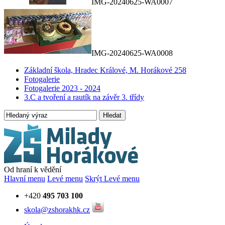
IMG-20240625-WA0007
IMG-20240625-WA0008
Základní škola, Hradec Králové, M. Horákové 258
Fotogalerie
Fotogalerie 2023 - 2024
3.C a tvoření a rautík na závěr 3. třídy
Hledat
Od hraní k vědění
Hlavní menu
Levé menu
Skrýt Levé menu
+420
495 703 100
skola@zshorakhk.cz