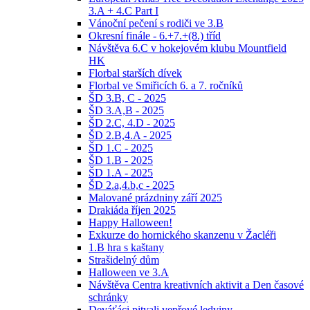
3.A + 4.C Part I
Vánoční pečení s rodiči ve 3.B
Okresní finále - 6.+7.+(8.) tříd
Návštěva 6.C v hokejovém klubu Mountfield
HK
Florbal starších dívek
Florbal ve Smiřicích 6. a 7. ročníků
ŠD 3.B, C - 2025
ŠD 3.A,B - 2025
ŠD 2.C, 4.D - 2025
ŠD 2.B,4.A - 2025
ŠD 1.C - 2025
ŠD 1.B - 2025
ŠD 1.A - 2025
ŠD 2.a,4.b,c - 2025
Malované prázdniny září 2025
Drakiáda říjen 2025
Happy Halloween!
Exkurze do hornického skanzenu v Žacléři
1.B hra s kaštany
Strašidelný dům
Halloween ve 3.A
Návštěva Centra kreativních aktivit a Den časové
schránky
Deváťáci pitvali vepřové ledviny