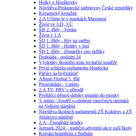
Holky z Horákovky
Návštěva Poslanecké sněmovny České republiky
Keramický kroužek
2.A Učíme se v maskách Masopust
Život ve 3.D, 3.C
ŠD 2. třídy - Venku
Život v 1.A
ŠD 1. třídy - Hry na sněhu
ŠD 1. třídy - Hrátky v listí
ŠD 1. třídy - Domečky pro skřítky
Drakiáda - podzim 24
Výsledky školního kola recitační soutěže
První schůzka parlamentu Hradecka
Páťáci na hvězdárně
Album Florbal 5. tříd
Prezentiáda - 1.místo
2.A TV, PRV v přírodě
Prvňáčci trénují slabiky psaním do mouky
3. místo - Soutěž o zdobení vánočních stromků
na Velkém náměstí
Návštěva školních parlamentů ZŠ Kukleny a ZŠ
Jiráskovo náměstí
2.A - Čtenářské deníky
Jarmark 2024 – tradiční adventní akce naší školy
Krajská brambora z florbalu