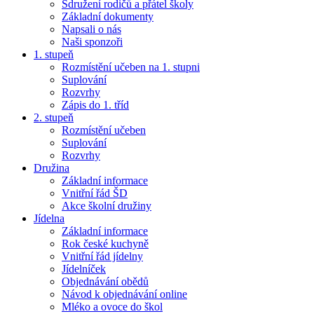
Sdružení rodičů a přátel školy
Základní dokumenty
Napsali o nás
Naši sponzoři
1. stupeň
Rozmístění učeben na 1. stupni
Suplování
Rozvrhy
Zápis do 1. tříd
2. stupeň
Rozmístění učeben
Suplování
Rozvrhy
Družina
Základní informace
Vnitřní řád ŠD
Akce školní družiny
Jídelna
Základní informace
Rok české kuchyně
Vnitřní řád jídelny
Jídelníček
Objednávání obědů
Návod k objednávání online
Mléko a ovoce do škol