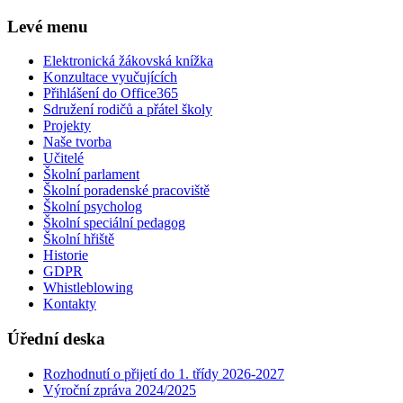
Levé menu
Elektronická žákovská knížka
Konzultace vyučujících
Přihlášení do Office365
Sdružení rodičů a přátel školy
Projekty
Naše tvorba
Učitelé
Školní parlament
Školní poradenské pracoviště
Školní psycholog
Školní speciální pedagog
Školní hřiště
Historie
GDPR
Whistleblowing
Kontakty
Úřední deska
Rozhodnutí o přijetí do 1. třídy 2026-2027
Výroční zpráva 2024/2025