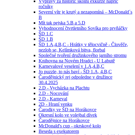
Výpravy za historií: školní exkurze napříč
ročníky
Severní vítr je krutý a nezapomíná – McDonald´s
B
Mít tak pejska 5.B a 5.D
Vyhodnocení čtvrtletního Sovíka pro prvňáčky
ŠD 1.C
ŠD 1.B
ŠD 1.A,4.B,C - Hrátky v tělocvičně - Člověče,
nezlob se, Kelímková bitva, florbal
Společné tvoření družinkového jarního stromu
Knihovna na Novém Hradci - U Labutě
Karnevalové veselení v 1.A,4.B,C
Jo puzzle, to nás baví - ŠD 1.A, 4.B,C
Čarodějnický rej odpoledne v družince
30.4.2025
2.D - Vycházka na Plachtu
2.D - Nocování
2.D - Karneval
2D - Hraní venku
Čarodky ve ŠD na Horákovce
Okresní kolo ve volejbal dívek
Čarodějnice na Horákovce
McDonald's cup - okrskové kolo
Beseda s exekutorem