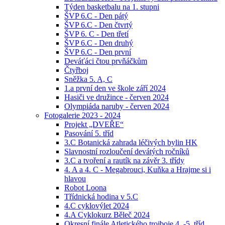
Týden basketbalu na 1. stupni
ŠVP 6.C - Den pátý
ŠVP 6.C - Den čtvrtý
ŠVP 6. C - Den třetí
ŠVP 6.C - Den druhý
ŠVP 6.C - Den první
Deváťáci čtou prvňáčkům
Čtyřboj
Sněžka 5. A, C
1.a první den ve škole září 2024
Hasiči ve družince - červen 2024
Olympiáda naruby - červen 2024
Fotogalerie 2023 - 2024
Projekt „DVEŘE“
Pasování 5. tříd
3.C Botanická zahrada léčivých bylin HK
Slavnostní rozloučení devátých ročníků
3.C a tvoření a rautík na závěr 3. třídy
4. A a 4. C - Megabrouci, Kuňka a Hrajme si i
hlavou
Robot Loona
Třídnická hodina v 5.C
4.C cyklovýlet 2024
4.A Cyklokurz Běleč 2024
Okresní finále Atletického trojboje 4. -5. tříd