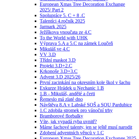
European Xmas Tree Decoration Exchange
2025/ Part 2
Spolupráce 5. C + 8 .C
Talentíci 4.ročník 2025
Jarmark 2025
Ježíškova vnoučata ze 4.C
To the World with UHK
Výprava 5.A a 5.C na zámek Loučeň
Mikuláš ve 4.C
VV 3.D
Třídní maskot 3.D
Projekt 3.D+2.C
Krkonoše 3.D+3.C
Advent 3.D 2025/26
První zacinkání na okresním kole škol v šachu
Exkurze Hrádek u Nechanic 1.B
1.B - Mikuláš, andělé a čerti
Řemeslo má zlaté dno
Návštěva 8.A v Labské SOŠ a SOU Pardubice
1.C zdobila stromek pro vánoční trhy
Bramborové florbalky
Víte, jak vypadá ryba uvnitř?
Máme šachové talenty, jen se ještě musí narodit
Zdobení adventních věnců v 1.C
European Xmas Tree Decoration Exchange 2025