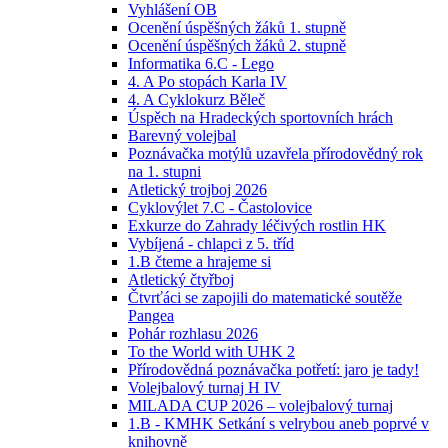
Vyhlášení OB
Ocenění úspěšných žáků 1. stupně
Ocenění úspěšných žáků 2. stupně
Informatika 6.C - Lego
4. A Po stopách Karla IV
4. A Cyklokurz Běleč
Úspěch na Hradeckých sportovních hrách
Barevný volejbal
Poznávačka motýlů uzavřela přírodovědný rok
na 1. stupni
Atletický trojboj 2026
Cyklovýlet 7.C - Častolovice
Exkurze do Zahrady léčivých rostlin HK
Vybíjená - chlapci z 5. tříd
1.B čteme a hrajeme si
Atletický čtyřboj
Čtvrťáci se zapojili do matematické soutěže
Pangea
Pohár rozhlasu 2026
To the World with UHK 2
Přírodovědná poznávačka potřetí: jaro je tady!
Volejbalový turnaj H IV
MILADA CUP 2026 – volejbalový turnaj
1.B - KMHK Setkání s velrybou aneb poprvé v
knihovně