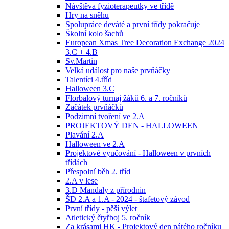
Návštěva fyzioterapeutky ve třídě
Hry na sněhu
Spolupráce deváté a první třídy pokračuje
Školní kolo šachů
European Xmas Tree Decoration Exchange 2024
3.C + 4.B
Sv.Martin
Velká událost pro naše prvňáčky
Talentíci 4.tříd
Halloween 3.C
Florbalový turnaj žáků 6. a 7. ročníků
Začátek prvňáčků
Podzimní tvoření ve 2.A
PROJEKTOVÝ DEN - HALLOWEEN
Plavání 2.A
Halloween ve 2.A
Projektové vyučování - Halloween v prvních
třídách
Přespolní běh 2. tříd
2.A v lese
3.D Mandaly z přírodnin
ŠD 2.A a 1.A - 2024 - štafetový závod
První třídy - pěší výlet
Atletický čtyřboj 5. ročník
Za krásami HK - Projektový den pátého ročníku