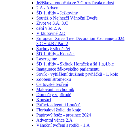
Ježíškova vnoučata ze 3.C rozdávala radost
2.A - Advent
ŠD 1. třídy - Ježkoviny
Soutěž o Nejhezčí Vánoční Dveře
Život ve 3.A, 3.C
dění v šd 2. A
V klubovně 2.D
European Xmas Tree Decoration Exchange 2024
3.C + 4.B / Part 2
Šachový střed/střet
ŠD 1. třídy - Kousáci
Laser game
ŠD 1. třídy - Skřítek Horáček a šd 1.a,4.b,c
Inaugurace žákovského parlamentu
Sovík - vyhlášení družinek prvňáčků - 1. kolo
Zdobení stromečku
Čertovské tvoření
Malování na chodník
Domečky v přírodě
Kousáci
Páťáci- adventní Loučeň
Florbaloví žolíci do kraje
Papírový řetěz - prosinec 2024
Adventní věnce 2.A
Vánoční tvoření s rodiči - 1.A