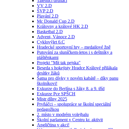
Talentíci druháci
VV 2.D
ŠVP 2.D
Plavání 2.D
Mc Donald Cup 2.D
Královny a králové HK 2.D
Basketbal 2.D
Advent, Vánoce 2.D
Cyklovýlet 6.C
Hradecké sportovní hry – medailové žně
Putování za sluníčkem-letos i s deštníky a
pláštěnkami
Projekt "Mít tak pejska"
Beseda s hokejisty Hradce Králové přilákala
desítky žáků
Šatna pro dívky v novém kabátě – díky panu
školníkovi!
Exkurze do Berlína s žáky 8. a 9. tříd
Exkurze Pce SPŠCH
Mistr dílny 2025
Prvňáčci – spolupráce se školní speciální
pedagožkou
2. místo v modrém volejbalu
Školní parlament v Centru kr. aktivit
Angličtina v akci!