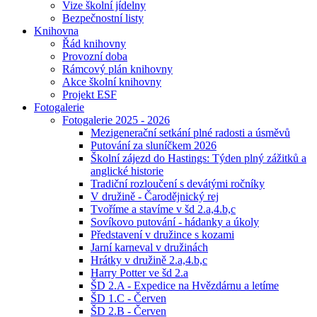
Vize školní jídelny
Bezpečnostní listy
Knihovna
Řád knihovny
Provozní doba
Rámcový plán knihovny
Akce školní knihovny
Projekt ESF
Fotogalerie
Fotogalerie 2025 - 2026
Mezigenerační setkání plné radosti a úsměvů
Putování za sluníčkem 2026
Školní zájezd do Hastings: Týden plný zážitků a
anglické historie
Tradiční rozloučení s devátými ročníky
V družině - Čarodějnický rej
Tvoříme a stavíme v šd 2.a,4.b,c
Sovíkovo putování - hádanky a úkoly
Představení v družince s kozami
Jarní karneval v družinách
Hrátky v družině 2.a,4.b,c
Harry Potter ve šd 2.a
ŠD 2.A - Expedice na Hvězdárnu a letíme
ŠD 1.C - Červen
ŠD 2.B - Červen