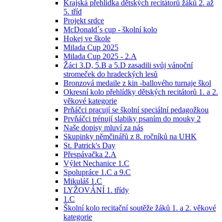
Krajská přehlídka dětských recitátorů žáků 2. až
5. tříd
Projekt srdce
McDonald´s cup - školní kolo
Hokej ve škole
Milada Cup 2025
Milada Cup 2025 - 2.A
Žáci 3.D, 5.B a 5.D zasadili svůj vánoční
stromeček do hradeckých lesů
Bronzová medaile z kin -ballového turnaje škol
Okresní kolo přehlídky dětských recitátorů 1. a 2.
věkové kategorie
Prňáčci pracují se školní speciální pedagožkou
Prvňáčci trénují slabiky psaním do mouky 2
Naše dopisy mluví za nás
Skupinky němčinářů z 8. ročníků na UHK
St. Patrick's Day
Přespávačka 2.A
Výlet Nechanice 1.C
Spolupráce 1.C a 9.C
Mikuláš 1.C
LYŽOVÁNÍ 1. třídy
1.C
Školní kolo recitační soutěže žáků 1. a 2. věkové
kategorie