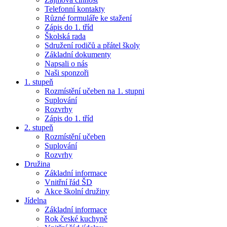
Telefonní kontakty
Různé formuláře ke stažení
Zápis do 1. tříd
Školská rada
Sdružení rodičů a přátel školy
Základní dokumenty
Napsali o nás
Naši sponzoři
1. stupeň
Rozmístění učeben na 1. stupni
Suplování
Rozvrhy
Zápis do 1. tříd
2. stupeň
Rozmístění učeben
Suplování
Rozvrhy
Družina
Základní informace
Vnitřní řád ŠD
Akce školní družiny
Jídelna
Základní informace
Rok české kuchyně