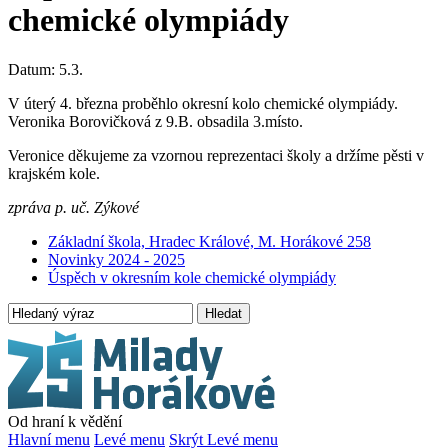
chemické olympiády
Datum:
5.3.
V úterý 4. března proběhlo okresní kolo chemické olympiády.
Veronika Borovičková z 9.B. obsadila 3.místo.
Veronice děkujeme za vzornou reprezentaci školy a držíme pěsti v
krajském kole.
zpráva p. uč. Zýkové
Základní škola, Hradec Králové, M. Horákové 258
Novinky 2024 - 2025
Úspěch v okresním kole chemické olympiády
Hledat
Od hraní k vědění
Hlavní menu
Levé menu
Skrýt Levé menu