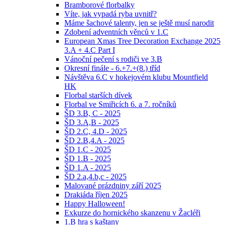
Bramborové florbalky
Víte, jak vypadá ryba uvnitř?
Máme šachové talenty, jen se ještě musí narodit
Zdobení adventních věnců v 1.C
European Xmas Tree Decoration Exchange 2025
3.A + 4.C Part I
Vánoční pečení s rodiči ve 3.B
Okresní finále - 6.+7.+(8.) tříd
Návštěva 6.C v hokejovém klubu Mountfield
HK
Florbal starších dívek
Florbal ve Smiřicích 6. a 7. ročníků
ŠD 3.B, C - 2025
ŠD 3.A,B - 2025
ŠD 2.C, 4.D - 2025
ŠD 2.B,4.A - 2025
ŠD 1.C - 2025
ŠD 1.B - 2025
ŠD 1.A - 2025
ŠD 2.a,4.b,c - 2025
Malované prázdniny září 2025
Drakiáda říjen 2025
Happy Halloween!
Exkurze do hornického skanzenu v Žacléři
1.B hra s kaštany