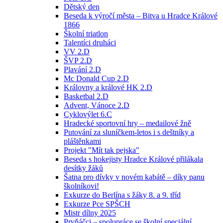
Dětský den
Beseda k výročí města – Bitva u Hradce Králové
1866
Školní triatlon
Talentíci druháci
VV 2.D
ŠVP 2.D
Plavání 2.D
Mc Donald Cup 2.D
Královny a králové HK 2.D
Basketbal 2.D
Advent, Vánoce 2.D
Cyklovýlet 6.C
Hradecké sportovní hry – medailové žně
Putování za sluníčkem-letos i s deštníky a
pláštěnkami
Projekt "Mít tak pejska"
Beseda s hokejisty Hradce Králové přilákala
desítky žáků
Šatna pro dívky v novém kabátě – díky panu
školníkovi!
Exkurze do Berlína s žáky 8. a 9. tříd
Exkurze Pce SPŠCH
Mistr dílny 2025
Prvňáčci – spolupráce se školní speciální