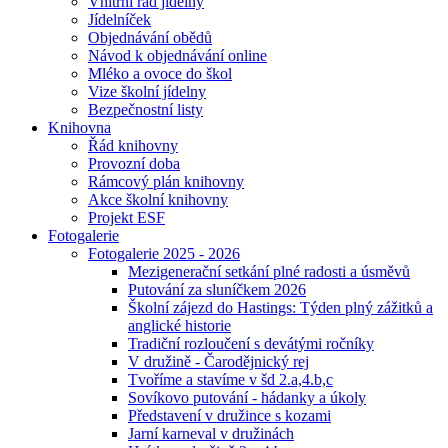
Vnitřní řád jídelny
Jídelníček
Objednávání obědů
Návod k objednávání online
Mléko a ovoce do škol
Vize školní jídelny
Bezpečnostní listy
Knihovna
Řád knihovny
Provozní doba
Rámcový plán knihovny
Akce školní knihovny
Projekt ESF
Fotogalerie
Fotogalerie 2025 - 2026
Mezigenerační setkání plné radosti a úsměvů
Putování za sluníčkem 2026
Školní zájezd do Hastings: Týden plný zážitků a
anglické historie
Tradiční rozloučení s devátými ročníky
V družině - Čarodějnický rej
Tvoříme a stavíme v šd 2.a,4.b,c
Sovíkovo putování - hádanky a úkoly
Představení v družince s kozami
Jarní karneval v družinách