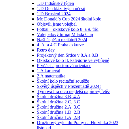
1.D Indiánský týden
1.D Den bláznivých účesů
1.D Bruslení 2024
Mc Donald´s Cup 2024 školní kolo
Objevili jsme volejbal
Fotbal – okrskové kolo 8. a 9. tříd
Volejbalový turnaj Milada Cup
Naši úspěšní recitátoři 2024
4. A. a 4.C Praha exkurze
Retro day
Projektový den Srdce v 8.A a 8.B
Okrskové kolo II. kategorie ve vybíjené
Prvňáci - prostorová orientace
1.A karneval
2.A matematika
Školní kolo recitační soutěže
Skvělý úspěch v Prezentiádě 2024!
Týmová hra o co nejdelší papírový řetěz
Školní družina 3.B, 4.A
Školní družina 2.C, 3.C
Školní družina 2.A, 3.C
Školní družina 1.D, 2.B
Školní družina 1.A, 2.B
Družinový výlet do Prahy na Hurvínka 2023
listopad