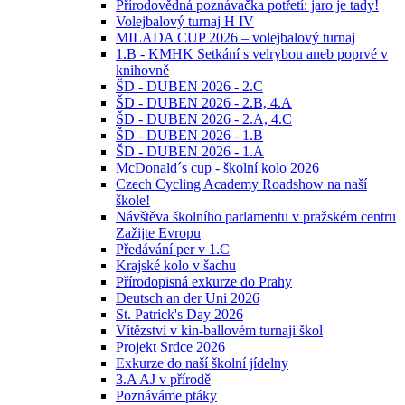
Přírodovědná poznávačka potřetí: jaro je tady!
Volejbalový turnaj H IV
MILADA CUP 2026 – volejbalový turnaj
1.B - KMHK Setkání s velrybou aneb poprvé v
knihovně
ŠD - DUBEN 2026 - 2.C
ŠD - DUBEN 2026 - 2.B, 4.A
ŠD - DUBEN 2026 - 2.A, 4.C
ŠD - DUBEN 2026 - 1.B
ŠD - DUBEN 2026 - 1.A
McDonald´s cup - školní kolo 2026
Czech Cycling Academy Roadshow na naší
škole!
Návštěva školního parlamentu v pražském centru
Zažijte Evropu
Předávání per v 1.C
Krajské kolo v šachu
Přírodopisná exkurze do Prahy
Deutsch an der Uni 2026
St. Patrick's Day 2026
Vítězství v kin-ballovém turnaji škol
Projekt Srdce 2026
Exkurze do naší školní jídelny
3.A AJ v přírodě
Poznáváme ptáky