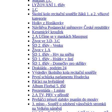
Mikuláš 1.C
LYŽOVÁNÍ 1. třídy
1.C
Školní kolo recitační soutěže žáků 1. a 2. věkové
kategorie
Holky z Horákovky
Návštěva Poslanecké sněmovny České republiky
Keramický kroužek
2.A Učíme se v maskách Masopust
Život ve 3.D, 3.C
ŠD 2. třídy - Venku
Život v 1.A
ŠD 1. třídy - Hry na sněhu
ŠD 1. třídy - Hrátky v listí
ŠD 1. třídy - Domečky pro skřítky
Drakiáda - podzim 24
Výsledky školního kola recitační soutěže
První schůzka parlamentu Hradecka
Páťáci na hvězdárně
Album Florbal 5. tříd
Prezentiáda - 1.místo
2.A TV, PRV v přírodě
Prvňáčci trénují slabiky psaním do mouky
3. místo - Soutěž o zdobení vánočních stromků
na Velkém náměstí