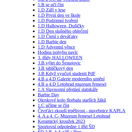
1.B se učí číst
1.D Září v lese
1.D První den ve škole
1.D Podzimní tvoření
1.D Halloween, Dušičky
1.D Den slušného oblečení
1.D Čtení s deváťaky
1.D Barbie den
1.D Adventní věnce
Hodina pohybu navíc
3. třídy HALLOWEEN
3.B výlet do Šestajovic
3.B jablíčkový den
3.B Když vyučují studenti PdF
4.B a 4.D Galerie moderního umění
4.B a 4.D Letohrad muzeum řemesel
1.A Slavnostní předání slabikáře
Barbie Day
Okrskové kolo florbalu starších žáků
1.C učíme se číst
Čtvrťáci zkouší trpělivost - stavebnice KAPLA
4. A a 4. C- Muzeum řemesel Letohrad
Keramický kroužek 2023
Sportovní odpoledne 1 tříd ŠD
ŠD 3.B, 4.A září a říjen