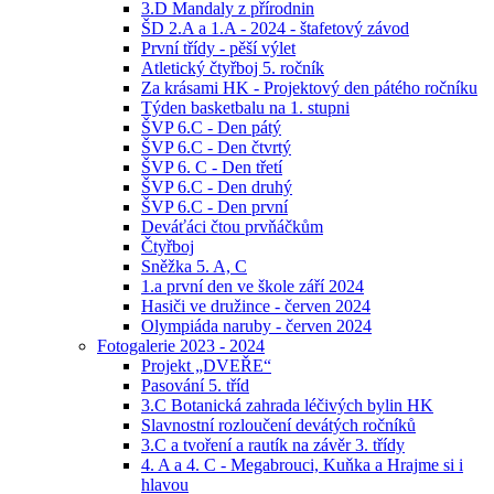
3.D Mandaly z přírodnin
ŠD 2.A a 1.A - 2024 - štafetový závod
První třídy - pěší výlet
Atletický čtyřboj 5. ročník
Za krásami HK - Projektový den pátého ročníku
Týden basketbalu na 1. stupni
ŠVP 6.C - Den pátý
ŠVP 6.C - Den čtvrtý
ŠVP 6. C - Den třetí
ŠVP 6.C - Den druhý
ŠVP 6.C - Den první
Deváťáci čtou prvňáčkům
Čtyřboj
Sněžka 5. A, C
1.a první den ve škole září 2024
Hasiči ve družince - červen 2024
Olympiáda naruby - červen 2024
Fotogalerie 2023 - 2024
Projekt „DVEŘE“
Pasování 5. tříd
3.C Botanická zahrada léčivých bylin HK
Slavnostní rozloučení devátých ročníků
3.C a tvoření a rautík na závěr 3. třídy
4. A a 4. C - Megabrouci, Kuňka a Hrajme si i
hlavou