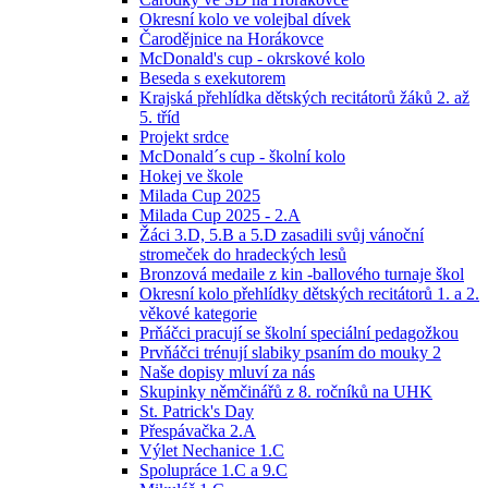
Okresní kolo ve volejbal dívek
Čarodějnice na Horákovce
McDonald's cup - okrskové kolo
Beseda s exekutorem
Krajská přehlídka dětských recitátorů žáků 2. až
5. tříd
Projekt srdce
McDonald´s cup - školní kolo
Hokej ve škole
Milada Cup 2025
Milada Cup 2025 - 2.A
Žáci 3.D, 5.B a 5.D zasadili svůj vánoční
stromeček do hradeckých lesů
Bronzová medaile z kin -ballového turnaje škol
Okresní kolo přehlídky dětských recitátorů 1. a 2.
věkové kategorie
Prňáčci pracují se školní speciální pedagožkou
Prvňáčci trénují slabiky psaním do mouky 2
Naše dopisy mluví za nás
Skupinky němčinářů z 8. ročníků na UHK
St. Patrick's Day
Přespávačka 2.A
Výlet Nechanice 1.C
Spolupráce 1.C a 9.C