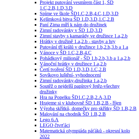
Projekt putování vesmírem část 1, ŠD
1.C,2.B,1.D,3.D
Spíme ve škole ŠD1.C,2.B,4.C,1.D,3.D
Kelímková bitva ŠD 1.D,3.D,1.C,2.B
Paní Zima míří k nám do družinek
Zimní radovánky v ŠD 1.D,3.D
Zimní stavby s kamarády ve družince 1.a,2.b
Hrátky v družině 1.a,2.b - stavby a hry
Putování tří králů v družince 1.b,2.b,3.b a 1.a
Vánoce v ŠD 1.C,2.B,4.C
Pohádkový milionář - ŠD 1.b,2.b,3.b a 1.a,2.b
Vánoční hrátky v družince 1.a,2.b
Čertí tvoření ŠD 1.D,3.D,1.C,2.B
Sovíkovo luštění- vyhodnocení
Zimní radovánky-družinka 1.a,2.b
Soutěž o nejdelší papírový řetěz-všechny
družinky
Hra na Popelku ŠD1.C,2.B,2.A,3.D
Hrajeme si v klubovně ŠD 1.B,2.B - říjen
Výroba skřítků, domečky pro skřítky ŠD 1.B,2.B
Malování na chodník ŠD 1.B,2.B
Lego 6.A
LEGO čtvrťáci
Matematická olympiáda páťáků - okresní kolo
2022