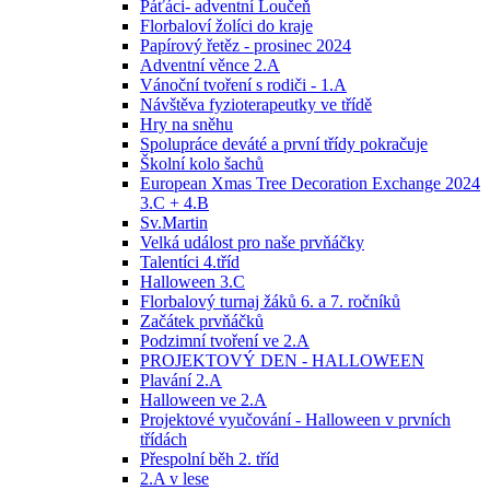
Páťáci- adventní Loučeň
Florbaloví žolíci do kraje
Papírový řetěz - prosinec 2024
Adventní věnce 2.A
Vánoční tvoření s rodiči - 1.A
Návštěva fyzioterapeutky ve třídě
Hry na sněhu
Spolupráce deváté a první třídy pokračuje
Školní kolo šachů
European Xmas Tree Decoration Exchange 2024
3.C + 4.B
Sv.Martin
Velká událost pro naše prvňáčky
Talentíci 4.tříd
Halloween 3.C
Florbalový turnaj žáků 6. a 7. ročníků
Začátek prvňáčků
Podzimní tvoření ve 2.A
PROJEKTOVÝ DEN - HALLOWEEN
Plavání 2.A
Halloween ve 2.A
Projektové vyučování - Halloween v prvních
třídách
Přespolní běh 2. tříd
2.A v lese