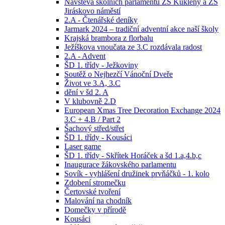
Návštěva školních parlamentů ZŠ Kukleny a ZŠ
Jiráskovo náměstí
2.A - Čtenářské deníky
Jarmark 2024 – tradiční adventní akce naší školy
Krajská brambora z florbalu
Ježíškova vnoučata ze 3.C rozdávala radost
2.A - Advent
ŠD 1. třídy - Ježkoviny
Soutěž o Nejhezčí Vánoční Dveře
Život ve 3.A, 3.C
dění v šd 2. A
V klubovně 2.D
European Xmas Tree Decoration Exchange 2024
3.C + 4.B / Part 2
Šachový střed/střet
ŠD 1. třídy - Kousáci
Laser game
ŠD 1. třídy - Skřítek Horáček a šd 1.a,4.b,c
Inaugurace žákovského parlamentu
Sovík - vyhlášení družinek prvňáčků - 1. kolo
Zdobení stromečku
Čertovské tvoření
Malování na chodník
Domečky v přírodě
Kousáci