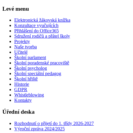
Levé menu
Elektronická žákovská knížka
Konzultace vyučujících
Přihlášení do Office365
Sdružení rodičů a přátel školy
Projekty
Naše tvorba
Učitelé
Školní parlament
Školní poradenské pracoviště
Školní psycholog
Školní speciální pedagog
Školní hřiště
Historie
GDPR
Whistleblowing
Kontakty
Úřední deska
Rozhodnutí o přijetí do 1. třídy 2026-2027
Výroční zpráva 2024/2025