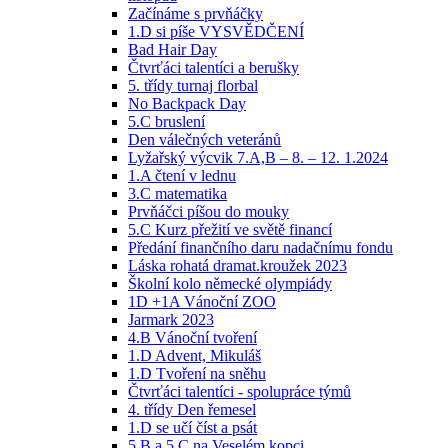
Začínáme s prvňáčky
1.D si píše VYSVĚDČENÍ
Bad Hair Day
Čtvrťáci talentíci a berušky
5. třídy turnaj florbal
No Backpack Day
5.C bruslení
Den válečných veteránů
Lyžařský výcvik 7.A,B – 8. – 12. 1.2024
1.A čtení v lednu
3.C matematika
Prvňáčci píšou do mouky
5.C Kurz přežití ve světě financí
Předání finančního daru nadačnímu fondu
Láska rohatá dramat.kroužek 2023
Školní kolo německé olympiády
1D +1A Vánoční ZOO
Jarmark 2023
4.B Vánoční tvoření
1.D Advent, Mikuláš
1.D Tvoření na sněhu
Čtvrťáci talentíci - spolupráce týmů
4. třídy Den řemesel
1.D se učí číst a psát
5.B a 5.C na Veselém kopci