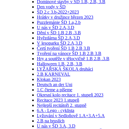
Dominové stavby v ŠD 1.B, 2.B, 3.B
Den vody v ŠD
ŠD 2.c 3.b-2022+2023
Hrátky v družince březen 2023
Puzzlemánie ŠD 1.a,2.b
U nás v ŠD 2.A,3.D
Dění v ŠD 1.B 2.B .3.B
Hvězdárna ŠD 2.A,3.D
V lesoparku ŠD 2.A,3.D
Čertí tvoření ŠD 1.B 2.B 3.B
Tvoření na vánoce ŠD 1.B 2.B 3.B
Hry a soutěže v tělocvičně 1.B 2.B .3.B
Halloween 1.B, 2.B, 3.B
LYŽAŘSKÁ ŠKOLA druháci
2.B KARNEVAL
Klokan 2023
Deutsch an der Uni
1.C čteme a píšeme
Okresní kolo recitace 1. stupeň 2023
Recitace 2023 1.stupeň
Nejlepší recitátoři 2. stupně
6.A - Lego - cyklista
Lyžování v Sedloňově 1.A+3.A+5.A
2.B na bruslích
U nás v ŠD 3.A, 3.D