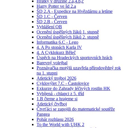
Hrátky v družině 2.a,4.b,c
Harry Potter ve šd 2.a
ŠD 2.A - Expedice na Hvězdárnu a letíme
ŠD 1.C - Červen
ŠD 2.B - Červen
Vyhlášení OB
Ocenění úspěšných žáků 1. stupně
Ocenění úspěšných žáků 2. stupně
Informatika 6.C - Lego
4. A Po stopách Karla IV
4. A Cyklokurz Běleč
Úspěch na Hradeckých sportovních hrách
Barevný volejbal
Poznávačka motýlů uzavřela přírodovědný rok
na 1. stupni
Atletický trojboj 2026
Cyklovýlet 7.C - Častolovice
Exkurze do Zahrady léčivých rostlin HK
Vybíjená - chlapci z 5. tříd
1.B čteme a hrajeme si
Atletický čtyřboj
Čtvrťáci se zapojili do matematické soutěže
Pangea
Pohár rozhlasu 2026
To the World with UHK 2