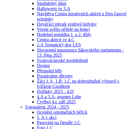
Strašidelný dům
Halloween ve 3.A
Návštěva Centra kreativních aktivit a Den časové
schránky
Deváťáci pitvali vepřové ledviny
Vezmi svého učitele na hokej
Hudební pohádka 1. a 2. třídy
Centra aktivit ve 4.C
2.A Tematický den LES
Slavnostní inaugurace žákovského parlamentu -
13. října 2025
Svatováclavské poohlédnutí
Design
Přespolní běh
Poznáváme dřeviny
Žáci 1.A, 1.B, 1.C na dobrodružné výpravě s
lvíčkem Gustíkem
Dožínky 2025 - 4.D
4.A a 5.A- pramen Labe
Čtyřboj 4.r. září 2025
Fotogalerie 2024 - 2025
Ocenění orientačních běžců
5. A v akci
Pasování na čtenáře 1.C
Foto 1.C