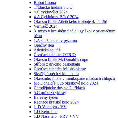
Robot Loona
Třídnická hodina v 5.C
4.C cyklovýlet 2024
4.A Cyklokurz Běleč 2024
Okresní finále Atletického trojboje 4. -5. tříd
Vernisáž 2024
3. místo v krajském finále ligy škol v orientačním
běhu
1.A si užila den v pyžamu
Opačný den
Atletická soutěž
Čtvrťáci talentíci OTRIO
Okresní finále McDonald´s cupu
Stříbro z dívčího basketbalu
Čtvrťáci talentíci řeší sirkolamy
Skvělý úspěch v kin –ballu
Okresního finále v minikopané mladších chlapců
Mc Donald´s Cup okrskové kolo 2024
Čarodějnické dny ve 2. třídách
5.C průkaz cyklisty
Barevný týden
Recitace krajské kolo 2024
1. D Valentýn - VV
1.D Retro den
1.D Naše tělo - PRV + VV