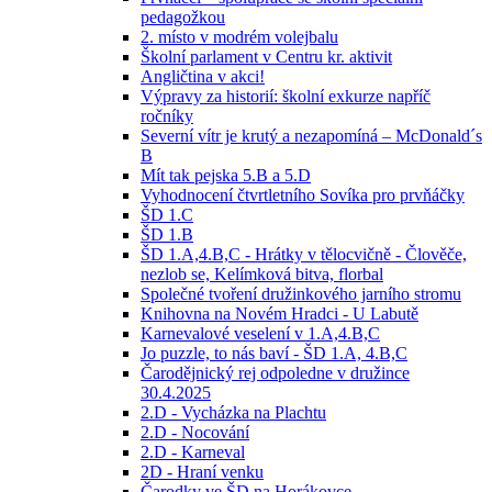
pedagožkou
2. místo v modrém volejbalu
Školní parlament v Centru kr. aktivit
Angličtina v akci!
Výpravy za historií: školní exkurze napříč
ročníky
Severní vítr je krutý a nezapomíná – McDonald´s
B
Mít tak pejska 5.B a 5.D
Vyhodnocení čtvrtletního Sovíka pro prvňáčky
ŠD 1.C
ŠD 1.B
ŠD 1.A,4.B,C - Hrátky v tělocvičně - Člověče,
nezlob se, Kelímková bitva, florbal
Společné tvoření družinkového jarního stromu
Knihovna na Novém Hradci - U Labutě
Karnevalové veselení v 1.A,4.B,C
Jo puzzle, to nás baví - ŠD 1.A, 4.B,C
Čarodějnický rej odpoledne v družince
30.4.2025
2.D - Vycházka na Plachtu
2.D - Nocování
2.D - Karneval
2D - Hraní venku
Čarodky ve ŠD na Horákovce