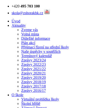
+420
495 703 100
skola@zshorakhk.cz
Úvod
Aktuality
Zveme vás
Volná místa
Důležité informace
Plán akcí
Přijímací řízení na střední školy
Naše úspěchy v soutěžích
Termínový kalendář
Zprávy 2023/24
Zprávy 2022/23
Zprávy 2021/22
Zprávy 2020/21
Zprávy 2019/20
Zprávy 2018/19
Zprávy 2017/18
Zprávy 2016/17
O škole
Virtuální prohlídka školy
Školní hřiště
Zájmová činnost