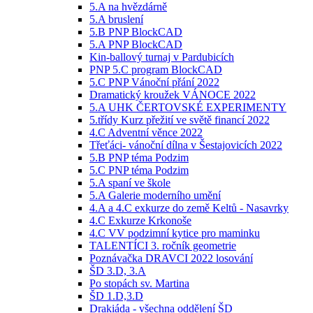
5.A na hvězdárně
5.A bruslení
5.B PNP BlockCAD
5.A PNP BlockCAD
Kin-ballový turnaj v Pardubicích
PNP 5.C program BlockCAD
5.C PNP Vánoční přání 2022
Dramatický kroužek VÁNOCE 2022
5.A UHK ČERTOVSKÉ EXPERIMENTY
5.třídy Kurz přežití ve světě financí 2022
4.C Adventní věnce 2022
Třeťáci- vánoční dílna v Šestajovicích 2022
5.B PNP téma Podzim
5.C PNP téma Podzim
5.A spaní ve škole
5.A Galerie moderního umění
4.A a 4.C exkurze do země Keltů - Nasavrky
4.C Exkurze Krkonoše
4.C VV podzimní kytice pro maminku
TALENTÍCI 3. ročník geometrie
Poznávačka DRAVCI 2022 losování
ŠD 3.D, 3.A
Po stopách sv. Martina
ŠD 1.D,3.D
Drakiáda - všechna oddělení ŠD