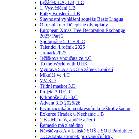
Lyžáček 1.A, 1.B, 1.C
1. Vysvědčení 1.B
Fotky Bruslení - 1.B
Slavnostní vyhlášení soutěže Basic Lingua
Okresní kolo Dějepisné olympiády
European Xmas Tree Decoration Exchange
2025/ Part 2
Spolupráce 5. C + 8 .C
Talentíci 4.ročník 2025
Jarmark 2025
Ježíškova vnoučata ze 4.C
To the World with UHK
Výprava 5.A a 5.C na zámek Loučeň
Mikuláš ve 4.C
VV 3.D
Třídní maskot 3.D
Projekt 3.D+2.C
Krkonoše 3.D+3.C
Advent 3.D 2025/26
První zacinkání na okresním kole škol v šachu
Exkurze Hrádek u Nechanic 1.B
1.B - Mikuláš, andělé a čerti
Řemeslo má zlaté dno
Návštěva 8.A v Labské SOŠ a SOU Pardubice
1.C zdobila stromek pro vánoční trhy