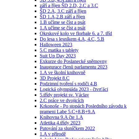
září a říjen ŠD 2.D, 2.C a 3.C
ŠD 2.A, 3.C září a říjen
ŠD 1.A,2.B září a říjen
1.B učíme se číst a psát
1.A učíme se číst a psát
Okrskové kolo ve florbale 6. a 7. tříd
Do lesa s lesníkem 4.A, 4.C, 5.B
Halloween 2023
5.C matika s tablety
Suit Up Day 2023
Exkurze do Poslanecké sněmovny
Inaugurace členů parlamentu 2023
1.A ve školní knihovně
3D Projekt 8.C
Podzimní tvoření s rodiči 4.B
Logická olympiáda 2023 - čtvrťáci
5.třídy projekt sv. Václav
2.C práce ve dvojicích
Krkonoše - Po stopách Posledního závodu k
prameni Labe 5.C+8.B+9.A
Knihovna 9.A čte 1.A
Atletika 4.třídy 2023
Putování za sluníčkem 2022
1.A v přírodě