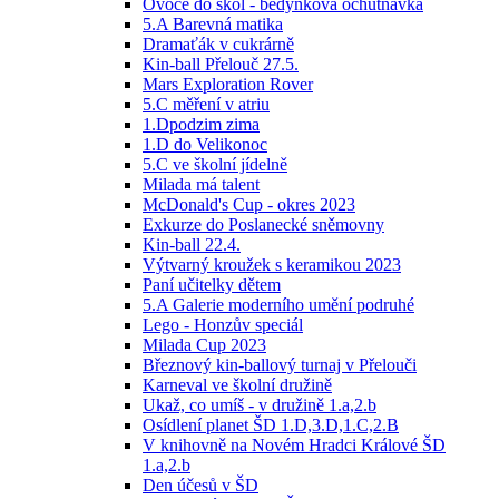
Ovoce do škol - bedýnková ochutnávka
5.A Barevná matika
Dramaťák v cukrárně
Kin-ball Přelouč 27.5.
Mars Exploration Rover
5.C měření v atriu
1.Dpodzim zima
1.D do Velikonoc
5.C ve školní jídelně
Milada má talent
McDonald's Cup - okres 2023
Exkurze do Poslanecké sněmovny
Kin-ball 22.4.
Výtvarný kroužek s keramikou 2023
Paní učitelky dětem
5.A Galerie moderního umění podruhé
Lego - Honzův speciál
Milada Cup 2023
Březnový kin-ballový turnaj v Přelouči
Karneval ve školní družině
Ukaž, co umíš - v družině 1.a,2.b
Osídlení planet ŠD 1.D,3.D,1.C,2.B
V knihovně na Novém Hradci Králové ŠD
1.a,2.b
Den účesů v ŠD