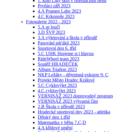
1. kolo Ligy škol v orientačním běhu
Prvňáci září 2023
4.A Pramen Labe 2023
4.C Krkonoše 2023
Fotogalerie 2022 - 2023
5.A se loučí
3.D ŠVP 2023
3.A výletování a škola v přírodě
Pasování páťáků 2023
Sportovní den 6. tříd
5.C UHK Hrajeme si i hlavou
RideWheel team 2023
Soutěž HRADEČEK
Album Triatlon 2023
NKP Ležáky - dějepisná exkurze 9. C
Projekt Město Hradec Králové
5.C Cyklovýlet 2023
4.C cyklovýlet 2023
VERNISÁŽ 2023 doprovodný program
VERNISÁŽ 2023 výtvarná část
2.B Škola v přírodě 2023
Hradecké sportovní dny 2023 - atletika
Dětský den 1.tříd
Matematika v běhu 7.C,D
4.A křídové umění