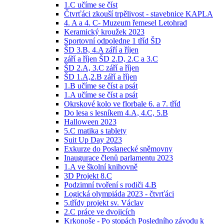
1.C učíme se číst
Čtvrťáci zkouší trpělivost - stavebnice KAPLA
4. A a 4. C- Muzeum řemesel Letohrad
Keramický kroužek 2023
Sportovní odpoledne 1 tříd ŠD
ŠD 3.B, 4.A září a říjen
září a říjen ŠD 2.D, 2.C a 3.C
ŠD 2.A, 3.C září a říjen
ŠD 1.A,2.B září a říjen
1.B učíme se číst a psát
1.A učíme se číst a psát
Okrskové kolo ve florbale 6. a 7. tříd
Do lesa s lesníkem 4.A, 4.C, 5.B
Halloween 2023
5.C matika s tablety
Suit Up Day 2023
Exkurze do Poslanecké sněmovny
Inaugurace členů parlamentu 2023
1.A ve školní knihovně
3D Projekt 8.C
Podzimní tvoření s rodiči 4.B
Logická olympiáda 2023 - čtvrťáci
5.třídy projekt sv. Václav
2.C práce ve dvojicích
Krkonoše - Po stopách Posledního závodu k