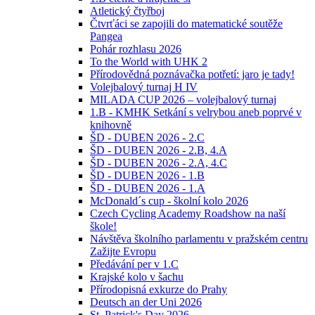
Atletický čtyřboj
Čtvrťáci se zapojili do matematické soutěže
Pangea
Pohár rozhlasu 2026
To the World with UHK 2
Přírodovědná poznávačka potřetí: jaro je tady!
Volejbalový turnaj H IV
MILADA CUP 2026 – volejbalový turnaj
1.B - KMHK Setkání s velrybou aneb poprvé v
knihovně
ŠD - DUBEN 2026 - 2.C
ŠD - DUBEN 2026 - 2.B, 4.A
ŠD - DUBEN 2026 - 2.A, 4.C
ŠD - DUBEN 2026 - 1.B
ŠD - DUBEN 2026 - 1.A
McDonald´s cup - školní kolo 2026
Czech Cycling Academy Roadshow na naší
škole!
Návštěva školního parlamentu v pražském centru
Zažijte Evropu
Předávání per v 1.C
Krajské kolo v šachu
Přírodopisná exkurze do Prahy
Deutsch an der Uni 2026
St. Patrick's Day 2026