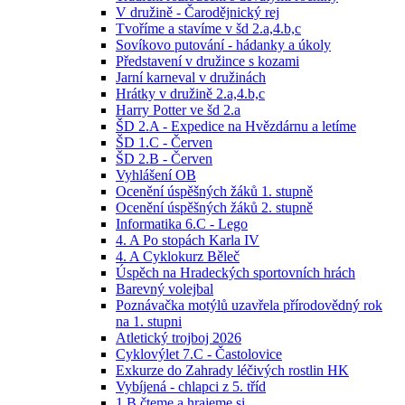
V družině - Čarodějnický rej
Tvoříme a stavíme v šd 2.a,4.b,c
Sovíkovo putování - hádanky a úkoly
Představení v družince s kozami
Jarní karneval v družinách
Hrátky v družině 2.a,4.b,c
Harry Potter ve šd 2.a
ŠD 2.A - Expedice na Hvězdárnu a letíme
ŠD 1.C - Červen
ŠD 2.B - Červen
Vyhlášení OB
Ocenění úspěšných žáků 1. stupně
Ocenění úspěšných žáků 2. stupně
Informatika 6.C - Lego
4. A Po stopách Karla IV
4. A Cyklokurz Běleč
Úspěch na Hradeckých sportovních hrách
Barevný volejbal
Poznávačka motýlů uzavřela přírodovědný rok
na 1. stupni
Atletický trojboj 2026
Cyklovýlet 7.C - Častolovice
Exkurze do Zahrady léčivých rostlin HK
Vybíjená - chlapci z 5. tříd
1.B čteme a hrajeme si