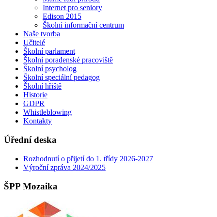
Internet pro seniory
Edison 2015
Školní informační centrum
Naše tvorba
Učitelé
Školní parlament
Školní poradenské pracoviště
Školní psycholog
Školní speciální pedagog
Školní hřiště
Historie
GDPR
Whistleblowing
Kontakty
Úřední deska
Rozhodnutí o přijetí do 1. třídy 2026-2027
Výroční zpráva 2024/2025
ŠPP Mozaika