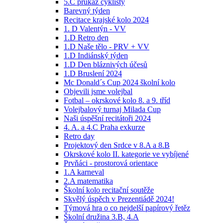
5.C průkaz cyklisty
Barevný týden
Recitace krajské kolo 2024
1. D Valentýn - VV
1.D Retro den
1.D Naše tělo - PRV + VV
1.D Indiánský týden
1.D Den bláznivých účesů
1.D Bruslení 2024
Mc Donald´s Cup 2024 školní kolo
Objevili jsme volejbal
Fotbal – okrskové kolo 8. a 9. tříd
Volejbalový turnaj Milada Cup
Naši úspěšní recitátoři 2024
4. A. a 4.C Praha exkurze
Retro day
Projektový den Srdce v 8.A a 8.B
Okrskové kolo II. kategorie ve vybíjené
Prvňáci - prostorová orientace
1.A karneval
2.A matematika
Školní kolo recitační soutěže
Skvělý úspěch v Prezentiádě 2024!
Týmová hra o co nejdelší papírový řetěz
Školní družina 3.B, 4.A