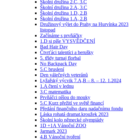
Školní družina 2.C, 3.C
Školní družina 2.A, 3.C
Školní družina 1.D, 2.B
Školní družina 1.A, 2.B
Družinový výlet do Prahy na Hurvínka 2023
listopad
Začínáme s prvňáčky
1.D si píše VYSVĚDČENÍ
Bad Hair Day
Čtvrťáci talentíci a berušky
5. třídy turnaj florbal
No Backpack Day
5.C bruslení
Den válečných veteránů
Lyžařský výcvik 7.A,B – 8. – 12. 1.2024
1.A čtení v lednu
3.C matematika
Prvňáčci píšou do mouky
5.C Kurz přežití ve světě financí
Předání finančního daru nadačnímu fondu
Láska rohatá dramat.kroužek 2023
Školní kolo německé olympiády
1D +1A Vánoční ZOO
Jarmark 2023
4.B Vánoční tvoření