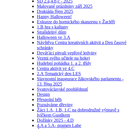
ŠD 2.a,4.b,c - 2025
Malované prázdniny září 2025
Drakiáda říjen 2025
Happy Halloween!
Exkurze do hornického skanzenu v Žacléři
1.B hra s kaštany
Strašidelný dům
Halloween ve 3.A
Návštěva Centra kreativních aktivit a Den časové
schránky
Deváťáci pitvali vepřové ledviny
Vezmi svého učitele na hokej
Hudební pohádka 1. a 2. třídy
Centra aktivit ve 4.C
2.A Tematický den LES
Slavnostní inaugurace žákovského parlamentu -
13. října 2025
Svatováclavské poohlédnutí
Design
Přespolní běh
Poznáváme dřeviny
Žáci 1.A, 1.B, 1.C na dobrodružné výpravě s
lvíčkem Gustíkem
Dožínky 2025 - 4.D
4.A a 5.A- pramen Labe