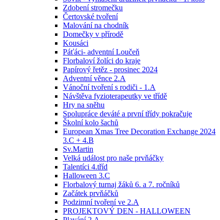
Zdobení stromečku
Čertovské tvoření
Malování na chodník
Domečky v přírodě
Kousáci
Páťáci- adventní Loučeň
Florbaloví žolíci do kraje
Papírový řetěz - prosinec 2024
Adventní věnce 2.A
Vánoční tvoření s rodiči - 1.A
Návštěva fyzioterapeutky ve třídě
Hry na sněhu
Spolupráce deváté a první třídy pokračuje
Školní kolo šachů
European Xmas Tree Decoration Exchange 2024
3.C + 4.B
Sv.Martin
Velká událost pro naše prvňáčky
Talentíci 4.tříd
Halloween 3.C
Florbalový turnaj žáků 6. a 7. ročníků
Začátek prvňáčků
Podzimní tvoření ve 2.A
PROJEKTOVÝ DEN - HALLOWEEN
Plavání 2.A