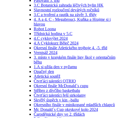
Pasování 5. tříd
3.C Botanická zahrada léčivých bylin HK
Slavnostní rozloučení devátých ročníků
3.C a tvoření a rautík na závěr 3. třídy
4. A a 4. C - Megabrouci, Kuňka a Hrajme si i
hlavou
Robot Loona
Třídnická hodina v 5.C
4.C cyklovýlet 2024
4.A Cyklokurz Běleč 2024
Okresní finále Atletického trojboje 4. -5. tříd
Vernisáž 2024
3. místo v krajském finále ligy škol v orientačním
běhu
1.A si užila den v pyžamu
Opačný den
Atletická soutěž
Čtvrťáci talentíci OTRIO
Okresní finále McDonald´s cupu
Stříbro z dívčího basketbalu
Čtvrťáci talentíci řeší sirkolamy
Skvělý úspěch v kin –ballu
Okresního finále v minikopané mladších chlapců
Mc Donald´s Cup okrskové kolo 2024
Čarodějnické dny ve 2. třídách