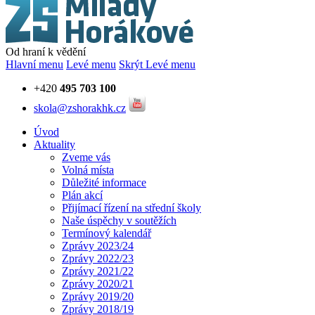
Od hraní k vědění
Hlavní menu
Levé menu
Skrýt Levé menu
+420
495 703 100
skola@zshorakhk.cz
Úvod
Aktuality
Zveme vás
Volná místa
Důležité informace
Plán akcí
Přijímací řízení na střední školy
Naše úspěchy v soutěžích
Termínový kalendář
Zprávy 2023/24
Zprávy 2022/23
Zprávy 2021/22
Zprávy 2020/21
Zprávy 2019/20
Zprávy 2018/19