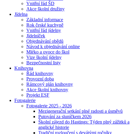
Vnitřní řád ŠD
Akce školní družiny
Jídelna
Základní informace
Rok české kuchyně
Vnitřní řád jídelny
Jídelníček
Objednávání obědů
Návod k objednávání online
Mléko a ovoce do škol
Vize školní jídelny
Bezpečnostní listy
Knihovna
Řád knihovny
Provozní doba
Rámcový plán knihovny
Akce školní knihovny
Projekt ESF
Fotogalerie
Fotogalerie 2025 - 2026
Mezigenerační setkání plné radosti a úsměvů
Putování za sluníčkem 2026
Školní zájezd do Hastings: Týden plný zážitků a
anglické historie
Tradiční rozloučení s devátými ročníky