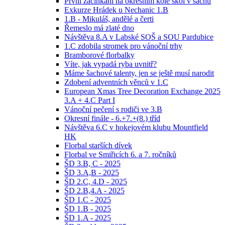
První zacinkání na okresním kole škol v šachu
Exkurze Hrádek u Nechanic 1.B
1.B - Mikuláš, andělé a čerti
Řemeslo má zlaté dno
Návštěva 8.A v Labské SOŠ a SOU Pardubice
1.C zdobila stromek pro vánoční trhy
Bramborové florbalky
Víte, jak vypadá ryba uvnitř?
Máme šachové talenty, jen se ještě musí narodit
Zdobení adventních věnců v 1.C
European Xmas Tree Decoration Exchange 2025
3.A + 4.C Part I
Vánoční pečení s rodiči ve 3.B
Okresní finále - 6.+7.+(8.) tříd
Návštěva 6.C v hokejovém klubu Mountfield
HK
Florbal starších dívek
Florbal ve Smiřicích 6. a 7. ročníků
ŠD 3.B, C - 2025
ŠD 3.A,B - 2025
ŠD 2.C, 4.D - 2025
ŠD 2.B,4.A - 2025
ŠD 1.C - 2025
ŠD 1.B - 2025
ŠD 1.A - 2025