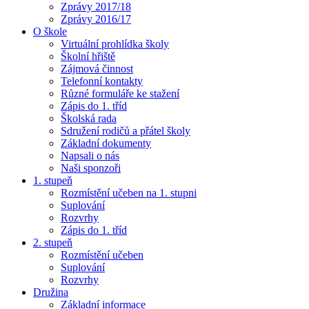
Zprávy 2017/18
Zprávy 2016/17
O škole
Virtuální prohlídka školy
Školní hřiště
Zájmová činnost
Telefonní kontakty
Různé formuláře ke stažení
Zápis do 1. tříd
Školská rada
Sdružení rodičů a přátel školy
Základní dokumenty
Napsali o nás
Naši sponzoři
1. stupeň
Rozmístění učeben na 1. stupni
Suplování
Rozvrhy
Zápis do 1. tříd
2. stupeň
Rozmístění učeben
Suplování
Rozvrhy
Družina
Základní informace