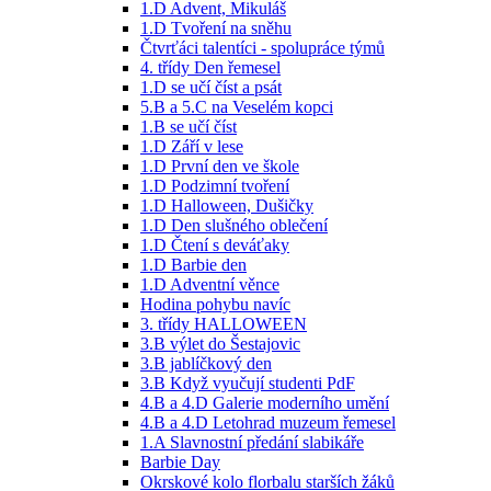
1.D Advent, Mikuláš
1.D Tvoření na sněhu
Čtvrťáci talentíci - spolupráce týmů
4. třídy Den řemesel
1.D se učí číst a psát
5.B a 5.C na Veselém kopci
1.B se učí číst
1.D Září v lese
1.D První den ve škole
1.D Podzimní tvoření
1.D Halloween, Dušičky
1.D Den slušného oblečení
1.D Čtení s deváťaky
1.D Barbie den
1.D Adventní věnce
Hodina pohybu navíc
3. třídy HALLOWEEN
3.B výlet do Šestajovic
3.B jablíčkový den
3.B Když vyučují studenti PdF
4.B a 4.D Galerie moderního umění
4.B a 4.D Letohrad muzeum řemesel
1.A Slavnostní předání slabikáře
Barbie Day
Okrskové kolo florbalu starších žáků