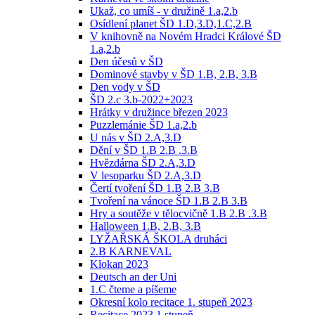
Ukaž, co umíš - v družině 1.a,2.b
Osídlení planet ŠD 1.D,3.D,1.C,2.B
V knihovně na Novém Hradci Králové ŠD
1.a,2.b
Den účesů v ŠD
Dominové stavby v ŠD 1.B, 2.B, 3.B
Den vody v ŠD
ŠD 2.c 3.b-2022+2023
Hrátky v družince březen 2023
Puzzlemánie ŠD 1.a,2.b
U nás v ŠD 2.A,3.D
Dění v ŠD 1.B 2.B .3.B
Hvězdárna ŠD 2.A,3.D
V lesoparku ŠD 2.A,3.D
Čertí tvoření ŠD 1.B 2.B 3.B
Tvoření na vánoce ŠD 1.B 2.B 3.B
Hry a soutěže v tělocvičně 1.B 2.B .3.B
Halloween 1.B, 2.B, 3.B
LYŽAŘSKÁ ŠKOLA druháci
2.B KARNEVAL
Klokan 2023
Deutsch an der Uni
1.C čteme a píšeme
Okresní kolo recitace 1. stupeň 2023
Recitace 2023 1.stupeň