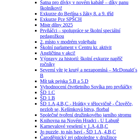
Šatna pro dívky v novém kabátě – díky panu
školníkovi!
Exkurze do Berlína s žáky 8. a 9. tříd
Exkurze Pce SPŠCH
Mistr dílny 2025
Prvňáčci – spolupráce se školní speciální
pedagožkou
2. místo v modrém volejbalu
Školní parlament v Centru kr. aktivit
Angličtina v akci!
Výpravy za historií: školní exkurze napříč
ročníky
Severní vítr je krutý a nezapomíná – McDonald´s
B
Mít tak pejska 5.B a 5.D
Vyhodnocení čtvrtletního Sovíka pro prvňáčky
ŠD 1.C
ŠD 1.B
ŠD 1.A,4.B,C - Hrátky v tělocvičně - Člověče,
nezlob se, Kelímková bitva, florbal
Společné tvoření družinkového jarního stromu
Knihovna na Novém Hradci - U Labutě
Karnevalové veselení v 1.A,4.B,C
Jo puzzle, to nás baví - ŠD 1.A, 4.B,C
Čarodějnický rej odpoledne v družince