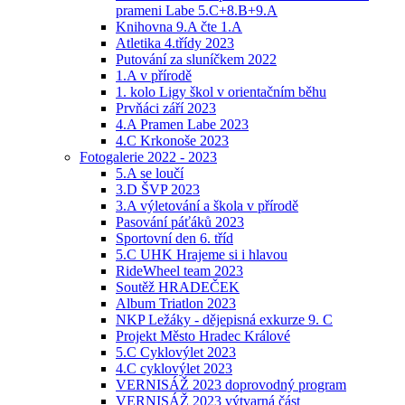
prameni Labe 5.C+8.B+9.A
Knihovna 9.A čte 1.A
Atletika 4.třídy 2023
Putování za sluníčkem 2022
1.A v přírodě
1. kolo Ligy škol v orientačním běhu
Prvňáci září 2023
4.A Pramen Labe 2023
4.C Krkonoše 2023
Fotogalerie 2022 - 2023
5.A se loučí
3.D ŠVP 2023
3.A výletování a škola v přírodě
Pasování páťáků 2023
Sportovní den 6. tříd
5.C UHK Hrajeme si i hlavou
RideWheel team 2023
Soutěž HRADEČEK
Album Triatlon 2023
NKP Ležáky - dějepisná exkurze 9. C
Projekt Město Hradec Králové
5.C Cyklovýlet 2023
4.C cyklovýlet 2023
VERNISÁŽ 2023 doprovodný program
VERNISÁŽ 2023 výtvarná část