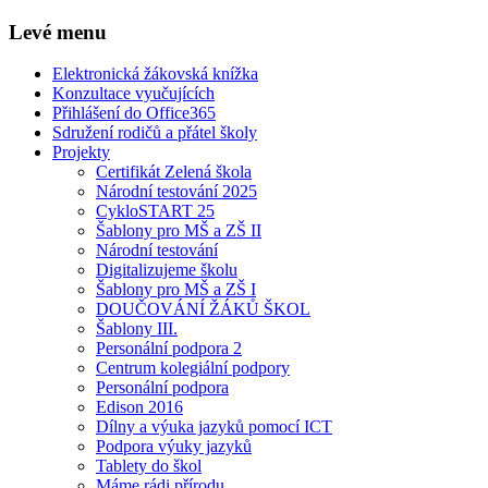
Levé menu
Elektronická žákovská knížka
Konzultace vyučujících
Přihlášení do Office365
Sdružení rodičů a přátel školy
Projekty
Certifikát Zelená škola
Národní testování 2025
CykloSTART 25
Šablony pro MŠ a ZŠ II
Národní testování
Digitalizujeme školu
Šablony pro MŠ a ZŠ I
DOUČOVÁNÍ ŽÁKŮ ŠKOL
Šablony III.
Personální podpora 2
Centrum kolegiální podpory
Personální podpora
Edison 2016
Dílny a výuka jazyků pomocí ICT
Podpora výuky jazyků
Tablety do škol
Máme rádi přírodu