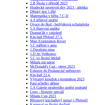
2.B Škola v přírodě 2023
Hradecké sportovní dny 2023 - atletika
Dětský den 1.tříd
Matematika v běhu 7.C,D
4.A křídové umění
Ovoce do škol - bedýnková ochutnávka
5.A Barevná matika
Dramaťák v cukrárně
Kin-ball Přelouč 27.5.
Mars Exploration Rover
5.C měření v atriu
1.Dpodzim zima
1.D do Velikonoc
5.C ve školní jídelně
Milada má talent
McDonald's Cup - okres 2023
Exkurze do Poslanecké sněmovny
Kin-ball 22.4.
Výtvarný kroužek s keramikou 2023
Paní učitelky dětem
5.A Galerie moderního umění podruhé
Lego - Honzův speciál
Milada Cup 2023
Březnový kin-ballový turnaj v Přelouči
Karneval ve školní družině