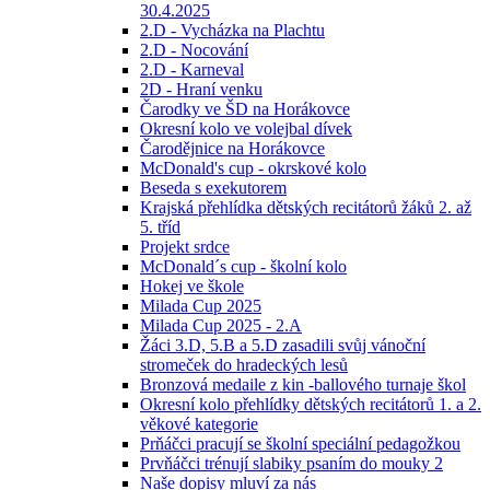
30.4.2025
2.D - Vycházka na Plachtu
2.D - Nocování
2.D - Karneval
2D - Hraní venku
Čarodky ve ŠD na Horákovce
Okresní kolo ve volejbal dívek
Čarodějnice na Horákovce
McDonald's cup - okrskové kolo
Beseda s exekutorem
Krajská přehlídka dětských recitátorů žáků 2. až
5. tříd
Projekt srdce
McDonald´s cup - školní kolo
Hokej ve škole
Milada Cup 2025
Milada Cup 2025 - 2.A
Žáci 3.D, 5.B a 5.D zasadili svůj vánoční
stromeček do hradeckých lesů
Bronzová medaile z kin -ballového turnaje škol
Okresní kolo přehlídky dětských recitátorů 1. a 2.
věkové kategorie
Prňáčci pracují se školní speciální pedagožkou
Prvňáčci trénují slabiky psaním do mouky 2
Naše dopisy mluví za nás