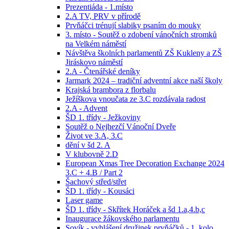
Prezentiáda - 1.místo
2.A TV, PRV v přírodě
Prvňáčci trénují slabiky psaním do mouky
3. místo - Soutěž o zdobení vánočních stromků
na Velkém náměstí
Návštěva školních parlamentů ZŠ Kukleny a ZŠ
Jiráskovo náměstí
2.A - Čtenářské deníky
Jarmark 2024 – tradiční adventní akce naší školy
Krajská brambora z florbalu
Ježíškova vnoučata ze 3.C rozdávala radost
2.A - Advent
ŠD 1. třídy - Ježkoviny
Soutěž o Nejhezčí Vánoční Dveře
Život ve 3.A, 3.C
dění v šd 2. A
V klubovně 2.D
European Xmas Tree Decoration Exchange 2024
3.C + 4.B / Part 2
Šachový střed/střet
ŠD 1. třídy - Kousáci
Laser game
ŠD 1. třídy - Skřítek Horáček a šd 1.a,4.b,c
Inaugurace žákovského parlamentu
Sovík - vyhlášení družinek prvňáčků - 1. kolo