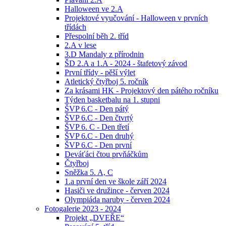
Halloween ve 2.A
Projektové vyučování - Halloween v prvních
třídách
Přespolní běh 2. tříd
2.A v lese
3.D Mandaly z přírodnin
ŠD 2.A a 1.A - 2024 - štafetový závod
První třídy - pěší výlet
Atletický čtyřboj 5. ročník
Za krásami HK - Projektový den pátého ročníku
Týden basketbalu na 1. stupni
ŠVP 6.C - Den pátý
ŠVP 6.C - Den čtvrtý
ŠVP 6. C - Den třetí
ŠVP 6.C - Den druhý
ŠVP 6.C - Den první
Deváťáci čtou prvňáčkům
Čtyřboj
Sněžka 5. A, C
1.a první den ve škole září 2024
Hasiči ve družince - červen 2024
Olympiáda naruby - červen 2024
Fotogalerie 2023 - 2024
Projekt „DVEŘE“