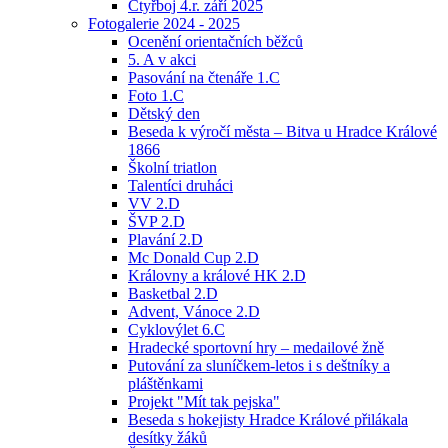
Čtyřboj 4.r. září 2025
Fotogalerie 2024 - 2025
Ocenění orientačních běžců
5. A v akci
Pasování na čtenáře 1.C
Foto 1.C
Dětský den
Beseda k výročí města – Bitva u Hradce Králové
1866
Školní triatlon
Talentíci druháci
VV 2.D
ŠVP 2.D
Plavání 2.D
Mc Donald Cup 2.D
Královny a králové HK 2.D
Basketbal 2.D
Advent, Vánoce 2.D
Cyklovýlet 6.C
Hradecké sportovní hry – medailové žně
Putování za sluníčkem-letos i s deštníky a
pláštěnkami
Projekt "Mít tak pejska"
Beseda s hokejisty Hradce Králové přilákala
desítky žáků