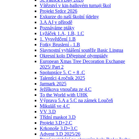
Vítězství v kin-ballovém turnaji škol
Projekt Srdce 2026
Exkurze do naší školní jídelny
3.A AJ v přírodě
Poznáváme ptáky
Lyžáček 1.A, 1.B, 1.C
1. Vysvědčení 1.B
Fotky Bruslení - 1.B
Slavnostní vyhlášení soutěže Basic Lingua
Okresní kolo Dějepisné olympiády
European Xmas Tree Decoration Exchange
2025/ Part 2
Spolupráce 5. C + 8 .C
Talentíci 4.ročník 2025
Jarmark 2025
Ježíškova vnoučata ze 4.C
To the World with UHK
Výprava 5.A a 5.C na zámek Loučeň
Mikuláš ve 4.C
VV 3.D
Třídní maskot 3.D
Projekt 3.D+2.C
Krkonoše 3.D+3.C
Advent 3.D 2025/26