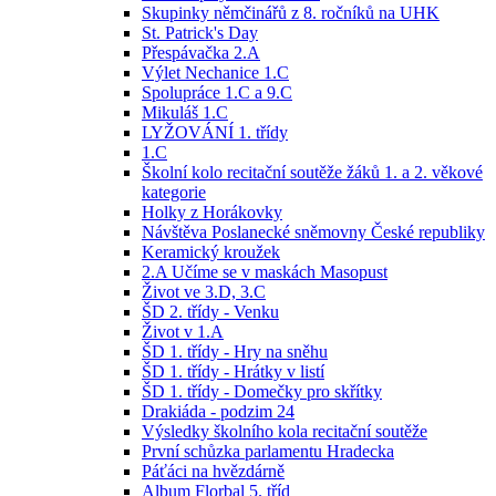
Skupinky němčinářů z 8. ročníků na UHK
St. Patrick's Day
Přespávačka 2.A
Výlet Nechanice 1.C
Spolupráce 1.C a 9.C
Mikuláš 1.C
LYŽOVÁNÍ 1. třídy
1.C
Školní kolo recitační soutěže žáků 1. a 2. věkové
kategorie
Holky z Horákovky
Návštěva Poslanecké sněmovny České republiky
Keramický kroužek
2.A Učíme se v maskách Masopust
Život ve 3.D, 3.C
ŠD 2. třídy - Venku
Život v 1.A
ŠD 1. třídy - Hry na sněhu
ŠD 1. třídy - Hrátky v listí
ŠD 1. třídy - Domečky pro skřítky
Drakiáda - podzim 24
Výsledky školního kola recitační soutěže
První schůzka parlamentu Hradecka
Páťáci na hvězdárně
Album Florbal 5. tříd